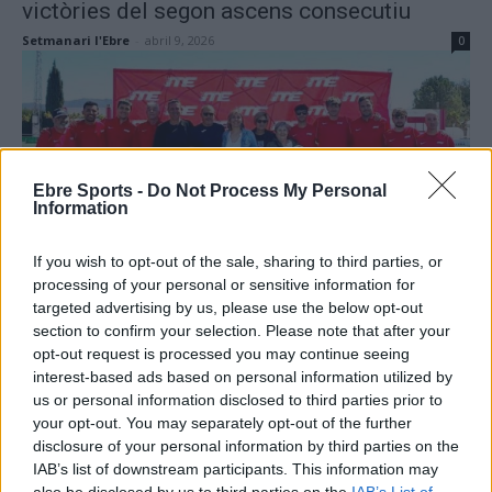
victòries del segon ascens consecutiu
Setmanari l'Ebre
-
abril 9, 2026
0
Ebre Sports -
Do Not Process My Personal
Information
If you wish to opt-out of the sale, sharing to third parties, or
Futbol Base
processing of your personal or sensitive information for
Finalitza amb èxit la 18a edició de
targeted advertising by us, please use the below opt-out
l’International Terres de l’Ebre Tournament
section to confirm your selection. Please note that after your
(ITE)
opt-out request is processed you may continue seeing
interest-based ads based on personal information utilized by
Redacció
-
abril 8, 2026
0
us or personal information disclosed to third parties prior to
your opt-out. You may separately opt-out of the further
disclosure of your personal information by third parties on the
IAB’s list of downstream participants. This information may