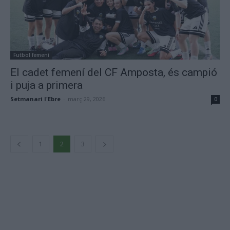
Futbol femení
El cadet femení del CF Amposta, és campió
i puja a primera
Setmanari l'Ebre
-
març 29, 2026
0
1
2
3