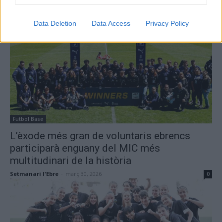
virtual del Tortosa Ebre
Setmanari l'Ebre
-
març 31, 2026
0
Data Deletion
Data Access
Privacy Policy
Futbol Base
L’èxode més gran de voluntaris ebrencs
participarà enguany del MIC més
multitudinari de la història
Setmanari l'Ebre
-
març 30, 2026
0