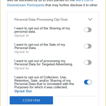
also be disclosed by us to third parties on the
IAB’s List of
Downstream Participants
that may further disclose it to other
third parties.
Personal Data Processing Opt Outs
Futbol femení
I want to opt-out of the Sharing of my
personal data.
La Woman’s Champions Cup en la cinquena
Opted In
edició estrena nou escenari a Roquetes
I want to opt-out of the Sale of my
Redacció
-
abril 7, 2026
0
Personal Data.
Opted In
I want to opt-out of processing my
Personal Data for Targeted Advertising.
Opted In
I want to opt-out of Collection, Use,
Retention, Sale, and/or Sharing of my
Personal Data that Is Unrelated with the
Purposes for which it was collected.
Opted Out
1ª Catalana
CONFIRM
La derrota a Vilafranca certifica el descens