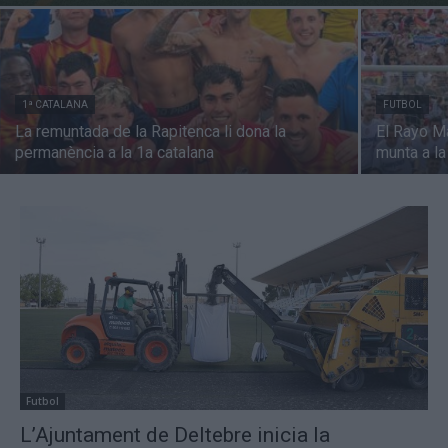
1ª CATALANA
FUTBOL
La remuntada de la Rapitenca li dona la
El Rayo M
permanència a la 1a catalana
munta a la
Futbol
L’Ajuntament de Deltebre inicia la