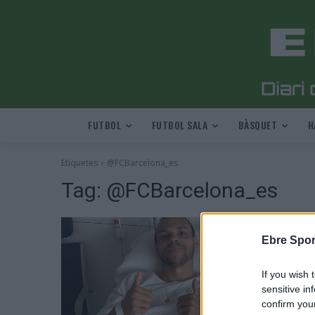
FUTBOL
FUTBOL SALA
BÀSQUET
H
Etiquetes
@FCBarcelona_es
Tag:
@FCBarcelona_es
Ebre Spor
If you wish 
sensitive in
confirm you