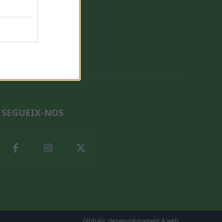
QUI SOM
SEGUEIX-NOS
Globals: desenvolupament & web