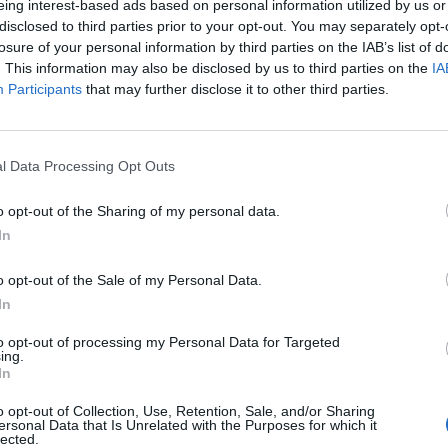
eing interest-based ads based on personal information utilized by us or
disclosed to third parties prior to your opt-out. You may separately opt-
Futbol Base
losure of your personal information by third parties on the IAB’s list of
L’ampostí Arnau Solà participa en una
. This information may also be disclosed by us to third parties on the
IA
sessió d’entrenament de Ronald
Participants
that may further disclose it to other third parties.
Koeman amb el primer equip del FC
Barcelona
l Data Processing Opt Outs
Enric Alguero
-
setembre 14, 2021
0
o opt-out of the Sharing of my personal data.
In
o opt-out of the Sale of my Personal Data.
In
to opt-out of processing my Personal Data for Targeted
ing.
In
o opt-out of Collection, Use, Retention, Sale, and/or Sharing
ersonal Data that Is Unrelated with the Purposes for which it
Associat a:
lected.