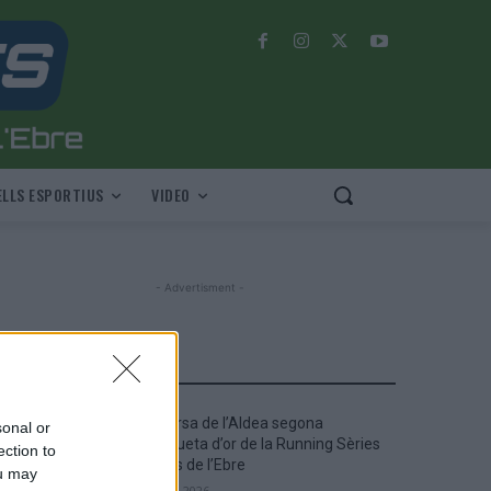
LLS ESPORTIUS
VIDEO
- Advertisment -
MOST READ
La Cursa de l’Aldea segona
sonal or
d’etiqueta d’or de la Running Sèries
ection to
Terres de l’Ebre
ou may
maig 9, 2026