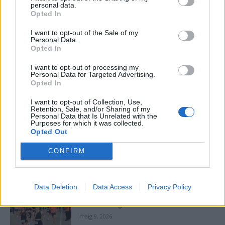
personal data.
Opted In
Hoquei Patins
I want to opt-out of the Sale of my
Personal Data.
El CH Noia Freixenet de l’ampostí Xavi
Opted In
Costa sense opció davant el Barça a la Lliga
I want to opt-out of processing my
Catalana
Personal Data for Targeted Advertising.
Opted In
Enric Alguero
-
setembre 4, 2021
0
I want to opt-out of Collection, Use,
Retention, Sale, and/or Sharing of my
Personal Data that Is Unrelated with the
Purposes for which it was collected.
Opted Out
- Advertisment -
CONFIRM
MOST READ
Data Deletion
Data Access
Privacy Policy
La Cursa de l’Aldea segona d’etiqueta d’or
de la Running Sèries Terres de l’Ebre
maig 9, 2026