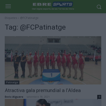
Etiquetes
@FCPatinatge
Tag:
@FCPatinatge
Patinatge
Atractiva gala premundial a l’Aldea
Enric Alguero
-
setembre 18, 2021
0