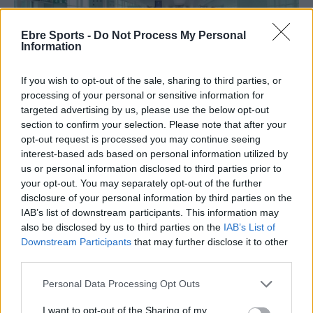
Ebre Sports -
Do Not Process My Personal
Information
If you wish to opt-out of the sale, sharing to third parties, or
processing of your personal or sensitive information for
targeted advertising by us, please use the below opt-out
Patinatge
section to confirm your selection. Please note that after your
Manel Villarroya dirigeix
opt-out request is processed you may continue seeing
la selecció espanyola de patinatge artístic a
interest-based ads based on personal information utilized by
us or personal information disclosed to third parties prior to
l’Europeu de Riccione amb
your opt-out. You may separately opt-out of the further
Roger Arasa, Anouk Vizcarro i Andrea Silva
disclosure of your personal information by third parties on the
Enric Alguero
-
setembre 5, 2021
0
IAB’s list of downstream participants. This information may
also be disclosed by us to third parties on the
IAB’s List of
Downstream Participants
that may further disclose it to other
third parties.
Personal Data Processing Opt Outs
I want to opt-out of the Sharing of my