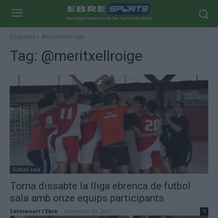
Etiquetes
@meritxellroige
Tag:
@meritxellroige
Futbol sala
Torna dissabte la lliga ebrenca de futbol
sala amb onze equips participants
Setmanari l'Ebre
-
setembre 29, 2021
0