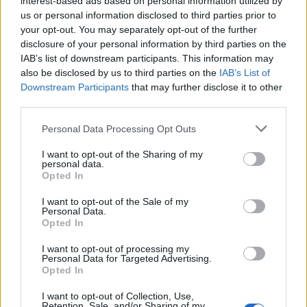
interest-based ads based on personal information utilized by
acaba patint però suma la primera victòria a
us or personal information disclosed to third parties prior to
la lliga
your opt-out. You may separately opt-out of the further
Setmanari l'Ebre
-
setembre 26, 2021
0
disclosure of your personal information by third parties on the
IAB’s list of downstream participants. This information may
also be disclosed by us to third parties on the
IAB’s List of
Downstream Participants
that may further disclose it to other
third parties.
Personal Data Processing Opt Outs
I want to opt-out of the Sharing of my
personal data.
Opted In
Escacs
Tortosa celebra una exhibició de partides
I want to opt-out of the Sale of my
Personal Data.
simultànies d’escacs amb la campiona
Opted In
estatal Sabrina Vega
I want to opt-out of processing my
Redacció
-
setembre 25, 2021
0
Personal Data for Targeted Advertising.
Opted In
I want to opt-out of Collection, Use,
Retention, Sale, and/or Sharing of my