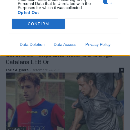
Personal Data that Is Unrelated with the
Purposes for which it was collected.
Opted Out
CONFIRM
Bàsquet
Data Deletion
Data Access
Privacy Policy
El Bàsquet Girona amb el tortosí Jaume
Sorolla comença amb victòria a la Lliga
Catalana LEB Or
Enric Alguero
-
setembre 24, 2021
0
2ª Catalana