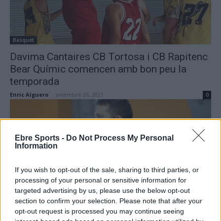
Bàsquet
Davima Cantaires CB Tortosa i CB Rapitenc
Bear Químic comencen amb bon peu la
temporada
Enric Alguero
-
setembre 26, 2021
0
Ebre Sports -
Do Not Process My Personal
Information
If you wish to opt-out of the sale, sharing to third parties, or
processing of your personal or sensitive information for
targeted advertising by us, please use the below opt-out
Handbol
section to confirm your selection. Please note that after your
El Port de Sagunt del tortosí Toni Malla
opt-out request is processed you may continue seeing