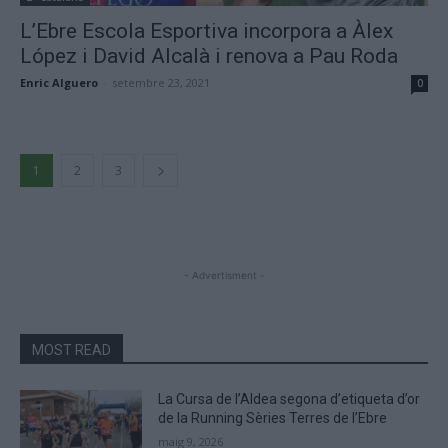
L’Ebre Escola Esportiva incorpora a Àlex
López i David Alcalà i renova a Pau Roda
Enric Alguero
-
setembre 23, 2021
0
1
2
3
- Advertisment -
MOST READ
La Cursa de l’Aldea segona d’etiqueta d’or
de la Running Sèries Terres de l’Ebre
maig 9, 2026