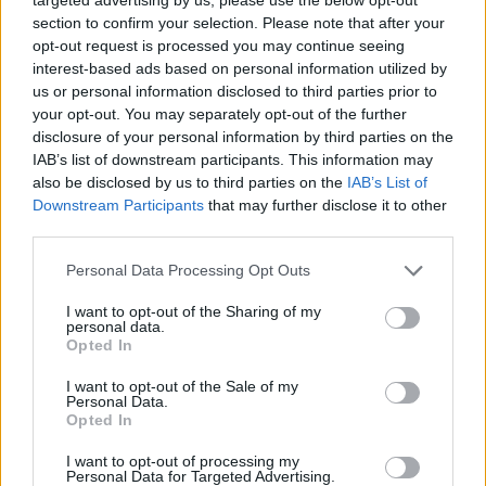
section to confirm your selection. Please note that after your
MOST READ
opt-out request is processed you may continue seeing
interest-based ads based on personal information utilized by
La Cursa de l’Aldea segona d’etiqueta d’or
us or personal information disclosed to third parties prior to
de la Running Sèries Terres de l’Ebre
your opt-out. You may separately opt-out of the further
maig 9, 2026
disclosure of your personal information by third parties on the
IAB’s list of downstream participants. This information may
also be disclosed by us to third parties on the
IAB’s List of
Campredó acull la quarta prova dels
Downstream Participants
that may further disclose it to other
Argilers diumenge 10 de maig amb dos
third parties.
recorreguts
maig 9, 2026
Personal Data Processing Opt Outs
I want to opt-out of the Sharing of my
El Cantaires amb baixes rep al CB
personal data.
Viladecans en el tram decisiu de la lliga
Opted In
maig 9, 2026
I want to opt-out of the Sale of my
Personal Data.
Opted In
Paula Sintorres, Patrícia Pla i Néstor
I want to opt-out of processing my
Altaba amb la selecció catalana sub-16
Personal Data for Targeted Advertising.
d’atletisme