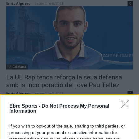
Enric Alguero
-
setembre 6, 2021
0
1ª Catalana
La UE Rapitenca reforça la seua defensa
amb la incorporació del jove Pau Tellez
Enric Alguero
-
setembre 3, 2021
0
Ebre Sports -
Do Not Process My Personal
Information
- Advertisment -
If you wish to opt-out of the sale, sharing to third parties, or
processing of your personal or sensitive information for
targeted advertising by us, please use the below opt-out