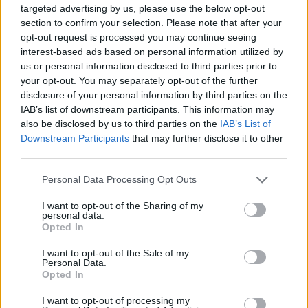
Enric Alguero
-
setembre 11, 2021
0
targeted advertising by us, please use the below opt-out
section to confirm your selection. Please note that after your
opt-out request is processed you may continue seeing
interest-based ads based on personal information utilized by
us or personal information disclosed to third parties prior to
your opt-out. You may separately opt-out of the further
disclosure of your personal information by third parties on the
IAB’s list of downstream participants. This information may
also be disclosed by us to third parties on the
IAB’s List of
Downstream Participants
that may further disclose it to other
Trial
third parties.
Raga esgotarà les seues opcions en la
Personal Data Processing Opt Outs
penúltima prova del Mundial de Trial a l’aire
lliure
I want to opt-out of the Sharing of my
personal data.
Enric Alguero
-
setembre 9, 2021
0
Opted In
I want to opt-out of the Sale of my
Personal Data.
Opted In
- Advertisment -
I want to opt-out of processing my