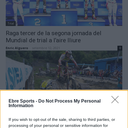
Trial
Raga tercer de la segona jornada del
Mundial de trial a l’aire lliure
Enric Alguero
-
setembre 12, 2021
0
Ebre Sports -
Do Not Process My Personal
Information
Trial
Adam Raga segon a la primera jornada del
If you wish to opt-out of the sale, sharing to third parties, or
GP d’Espanya de trial a l’aire lliure
processing of your personal or sensitive information for