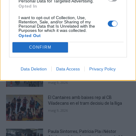
Personal Data for Targeted Advertising.
Opted In
MOST READ
I want to opt-out of Collection, Use,
Retention, Sale, and/or Sharing of my
Personal Data that Is Unrelated with the
La Cursa de l’Aldea segona d’etiqueta d’or
Purposes for which it was collected.
Opted Out
de la Running Sèries Terres de l’Ebre
maig 9, 2026
CONFIRM
Campredó acull la quarta prova dels
Data Deletion
Data Access
Privacy Policy
Argilers diumenge 10 de maig amb dos
recorreguts
maig 9, 2026
El Cantaires amb baixes rep al CB
Viladecans en el tram decisiu de la lliga
maig 9, 2026
Paula Sintorres, Patrícia Pla i Néstor