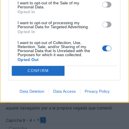
I want to opt-out of the Sale of my
Personal Data.
Opted In
I want to opt-out of processing my
Personal Data for Targeted Advertising.
Opted In
I want to opt-out of Collection, Use,
Retention, Sale, and/or Sharing of my
Comentari:
Personal Data that Is Unrelated with the
No
Purposes for which it was collected.
Opted Out
Co
CONFIRM
ele
Llo
we
Data Deletion
Data Access
Privacy Policy
Deseu el meu nom, el correu electrònic i el lloc web en
aquest navegador per a la propera vegada que comenti.
Captcha
8 - 4 = ?