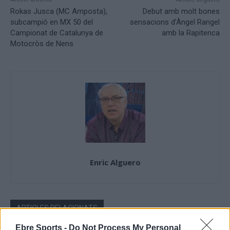
Rokas Jusca (MC Amposta),
Debut amb molt bones
subcampió en MX 50 del
sensacions d’Àngel Rangel
Campionat de Catalunya de
amb la Rapitenca
Motocròs de Nens
Enric Alguero
ARTICLES RELACIONATS
Ebre Sports -
Do Not Process My Personal