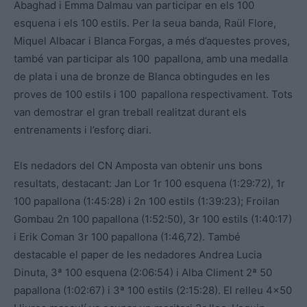
Abaghad i Emma Dalmau van participar en els 100
esquena i els 100 estils. Per la seua banda, Raül Flore,
Miquel Albacar i Blanca Forgas, a més d’aquestes proves,
també van participar als 100 papallona, amb una medalla
de plata i una de bronze de Blanca obtingudes en les
proves de 100 estils i 100 papallona respectivament. Tots
van demostrar el gran treball realitzat durant els
entrenaments i l’esforç diari.
Els nedadors del CN Amposta van obtenir uns bons
resultats, destacant: Jan Lor 1r 100 esquena (1:29:72), 1r
100 papallona (1:45:28) i 2n 100 estils (1:39:23); Froilan
Gombau 2n 100 papallona (1:52:50), 3r 100 estils (1:40:17)
i Erik Coman 3r 100 papallona (1:46,72). També
destacable el paper de les nedadores Andrea Lucia
Dinuta, 3ª 100 esquena (2:06:54) i Alba Climent 2ª 50
papallona (1:02:
67) i 3ª 100 estils (2:15:28). El relleu 4×50