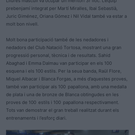
Lliures masculí va ocupar un meritori 3r lloc. L’equip
prebenjamí integrat per Martí Miralles, Ibai Sebastià,
Juric Giménez, Oriana Gómez i Nil Vidal també va estar a
molt bon nivell.
Molt bona participació també de les nedadores i
nedadors del Club Natació Tortosa, mostrant una gran
progressió personal, tècnica i de resultats. Sahid
Abaghad i Emma Dalmau van participar en els 100
esquena i els 100 estils. Per la seua banda, Raül Flore,
Miquel Albacar i Blanca Forgas, a més d’aquestes proves,
també van participar als 100 papallona, amb una medalla
de plata i una de bronze de Blanca obtingudes en les
proves de 100 estils i 100 papallona respectivament.
Tots van demostrar el gran treball realitzat durant els
entrenaments i l’esforç diari.