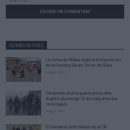
Please
enter
the
characters
shown
in
the
ÚLTIMES NOTÍCIES
CAPTCHA
to
La Cursa de l’Aldea segona d’etiqueta d’or
verify
de la Running Sèries Terres de l’Ebre
that
maig 9, 2026
you
are
human.
Campredó acull la quarta prova dels
Argilers diumenge 10 de maig amb dos
recorreguts
maig 9, 2026
El Cantaires amb baixes rep al CB