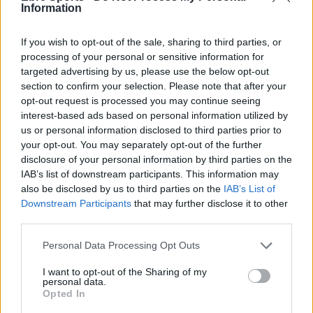
Marc Escribà tercer en la categoria infantil
Information
al Campionat d’Espanya d’Aigües Obertes
a Eivissa
If you wish to opt-out of the sale, sharing to third parties, or
abril 28, 2026
Natació
processing of your personal or sensitive information for
targeted advertising by us, please use the below opt-out
L’Ultra Swim Marathon està preparant
section to confirm your selection. Please note that after your
l’edició amb més gent internacional
opt-out request is processed you may continue seeing
abril 12, 2026
interest-based ads based on personal information utilized by
us or personal information disclosed to third parties prior to
Natació
your opt-out. You may separately opt-out of the further
disclosure of your personal information by third parties on the
Catalunya amb Martina Juárez
IAB’s list of downstream participants. This information may
subcampiona d’Espanya en edat escolar
also be disclosed by us to third parties on the
IAB’s List of
març 2, 2026
Downstream Participants
that may further disclose it to other
Natació
third parties.
Personal Data Processing Opt Outs
I want to opt-out of the Sharing of my
personal data.
DEIXA UNA RESPOSTA
Opted In