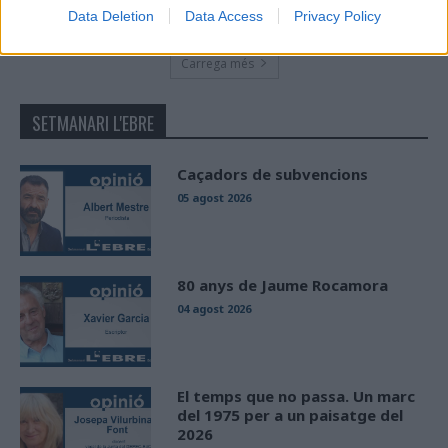
maig 8, 2026
Data Deletion
Data Access
Privacy Policy
Carrega més
SETMANARI L'EBRE
Caçadors de subvencions
05 agost 2026
80 anys de Jaume Rocamora
04 agost 2026
El temps que no passa. Un marc
del 1975 per a un paisatge del
2026