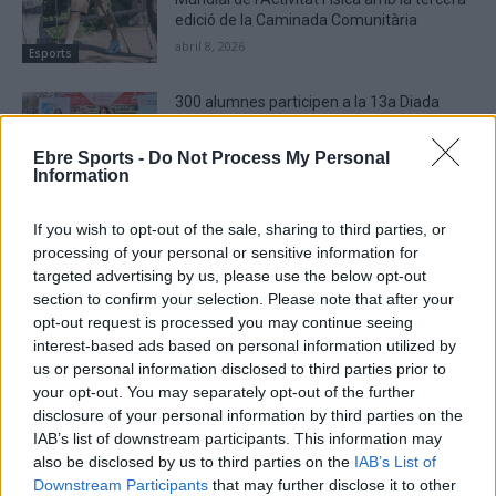
edició de la Caminada Comunitària
abril 8, 2026
Esports
300 alumnes participen a la 13a Diada
Poliesportiva de centres educatius del
Montsià del Pla Català de l’Esport
Ebre Sports -
Do Not Process My Personal
març 19, 2026
Information
Esports
La jugadora de voleibol Júlia Vilar,
If you wish to opt-out of the sale, sharing to third parties, or
esportista de l’any a Roquetes
processing of your personal or sensitive information for
gener 31, 2026
targeted advertising by us, please use the below opt-out
section to confirm your selection. Please note that after your
Esports
opt-out request is processed you may continue seeing
interest-based ads based on personal information utilized by
us or personal information disclosed to third parties prior to
your opt-out. You may separately opt-out of the further
disclosure of your personal information by third parties on the
IAB’s list of downstream participants. This information may
also be disclosed by us to third parties on the
IAB’s List of
Downstream Participants
that may further disclose it to other