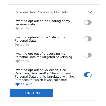
ÚLTIMES NOTÍCIES
third parties.
Personal Data Processing Opt Outs
La Cursa de l’Aldea segona d’etiqueta d’or
de la Running Sèries Terres de l’Ebre
I want to opt-out of the Sharing of my
maig 9, 2026
personal data.
Opted In
I want to opt-out of the Sale of my
Campredó acull la quarta prova dels
Personal Data.
Argilers diumenge 10 de maig amb dos
Opted In
recorreguts
I want to opt-out of processing my
maig 9, 2026
Personal Data for Targeted Advertising.
Opted In
El Cantaires amb baixes rep al CB
I want to opt-out of Collection, Use,
Viladecans en el tram decisiu de la lliga
Retention, Sale, and/or Sharing of my
Personal Data that Is Unrelated with the
maig 9, 2026
Purposes for which it was collected.
Opted Out
CONFIRM
Paula Sintorres, Patrícia Pla i Néstor
Altaba amb la selecció catalana sub-16
d’atletisme