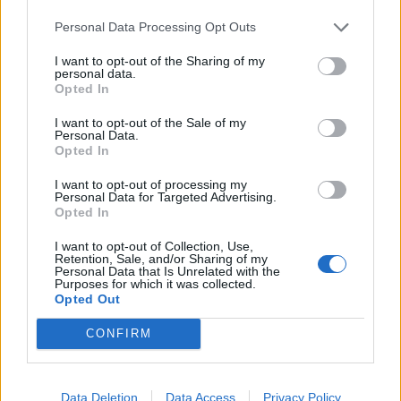
Personal Data Processing Opt Outs
Co
ele
I want to opt-out of the Sharing of my
personal data.
Opted In
Llo
we
I want to opt-out of the Sale of my
Personal Data.
Deseu el meu nom, el correu electrònic i el lloc web en
Opted In
aquest navegador per a la propera vegada que comenti.
I want to opt-out of processing my
Personal Data for Targeted Advertising.
Captcha
7 + 3 = ?
Opted In
I want to opt-out of Collection, Use,
Please
Retention, Sale, and/or Sharing of my
enter
Personal Data that Is Unrelated with the
Purposes for which it was collected.
the
Opted Out
characters
shown
CONFIRM
in
the
ÚLTIMES NOTÍCIES
CAPTCHA
Data Deletion
Data Access
Privacy Policy
to