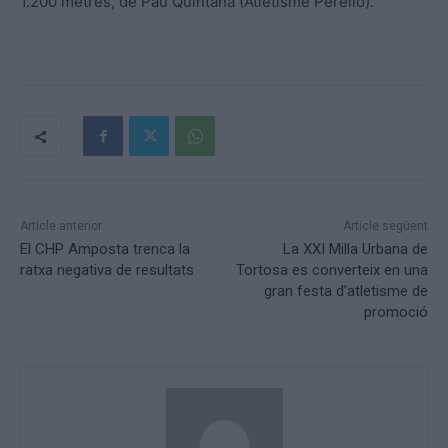
1.200 metres, de Pau Quintana (Atletisme Perelló).
Article anterior
Article següent
El CHP Amposta trenca la
La XXI Milla Urbana de
ratxa negativa de resultats
Tortosa es converteix en una
gran festa d’atletisme de
promoció