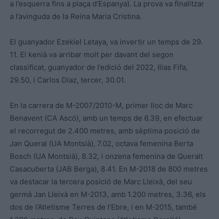
a l’esquerra fins a plaça d’Espanya). La prova va finalitzar
a l’avinguda de la Reina Maria Cristina.
El guanyador Ezekiel Letaya, va invertir un temps de 29.
11. El kenià va arribar molt per davant del segon
classificat, guanyador de l’edició del 2022, Ilias Fifa,
29.50, i Carlos Díaz, tercer, 30.01.
En la carrera de M-2007/2010-M, primer lloc de Marc
Benavent (CA Ascó), amb un temps de 6.39, en efectuar
el recorregut de 2.400 metres, amb sèptima posició de
Jan Queral (UA Montsià), 7.02, octava femenina Berta
Bosch (UA Montsià), 8.32, i onzena femenina de Queralt
Casacuberta (JAB Berga), 8.41. En M-2018 de 800 metres
va destacar la tercera posició de Marc Lleixà, del seu
germà Jan Lleixà en M-2013, amb 1.200 metres, 3.36, els
dos de l’Atletisme Terres de l’Ebre, i en M-2015, també