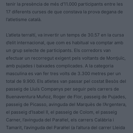
tenir la presència de més d’11.000 participants entre les
17 diferents curses de que constava la prova degana de
l’atletisme català.
L’atleta terraltí, va invertir un temps de 30.57 en la cursa
d’elit internacional, que com es habitual va comptar amb
un grup selecte de participants. Els corredors van
efectuar un recorregut exigent pels voltants de Montjuïc,
amb pujades i baixades complicades. A la categoria
masculina es van fer tres volts de 3.300 metres per un
total de 9.900. Els atletes van passar pel costat Besòs del
passeig de Lluís Companys per seguir pels carrers de
Buenaventura Muñoz, Roger de Flor, passeig de Pujades,
passeig de Picasso, avinguda del Marquès de l’Argentera,
el passeig d’Isabel II, el passeig de Colom, el passeig
Carner, l’avinguda del Paral·lel, els carrers Calàbria i
Tamarit, l’avinguda del Paral·lel (a l’altura del carrer Lleida