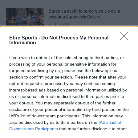
Batea va acollir la tercera edició de la
solidària Cursa dels Cellers
abril 15, 2026
Atletisme
Ebre Sports -
Do Not Process My Personal
Information
If you wish to opt-out of the sale, sharing to third parties, or
processing of your personal or sensitive information for
DEIXA UNA RESPOSTA
targeted advertising by us, please use the below opt-out
section to confirm your selection. Please note that after your
opt-out request is processed you may continue seeing
interest-based ads based on personal information utilized by
us or personal information disclosed to third parties prior to
your opt-out. You may separately opt-out of the further
disclosure of your personal information by third parties on the
IAB’s list of downstream participants. This information may
also be disclosed by us to third parties on the
IAB’s List of
Comentari:
Downstream Participants
that may further disclose it to other
No
third parties.