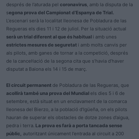
després de l’aturada pel
coronavirus
, amb la disputa de la
s
egona prova del Campionat d’Espanya de Trial.
L’escenari serà la localitat lleonesa de Pobladura de las
Regueras els dies 11 i 12 de juliol. Per la situació actual
serà un trial diferent al que és habitual
i amb unes
estrictes mesures de seguretat
i amb molts canvis per
als pilots, amb ganes de tornar a la competició, després
de la cancel·lació de la segona cita que s’havia d’haver
disputat a Baiona els 14 i 15 de març.
El circuit permanent
de Pobladura de las Regueras, que
acollirà també una prova del Mundial
els dies 5 i 6 de
setembre, està situat en un enclavament de la comarca
lleonesa del Bierzo, a la població d’Igüeña, on els pilots
hauran de superar els obstacles de dotze zones d’aigua,
pedra i terra.
La prova es farà a porta tancada sense
públic,
autoritzant únicament l’entrada al circuit a 200