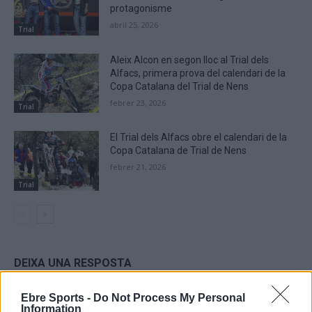
protagonisme
abril 25, 2026
Trial
Aleix Alcon en segon lloc al Trial dels
Alfacs, primera prova del calendari de la
Copa Catalana del Trial de Nens
febrer 23, 2026
Trial
El Trial dels Alfacs obre el calendari de la
Copa Catalana de Trial de Nens
febrer 21, 2026
Trial
DEIXA UNA RESPOSTA
Ebre Sports -
Do Not Process My Personal
Information