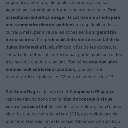
seguidors amb moto, els quals s’hauran d’acreditar,
aconsellant fer amb anterioritat una preinscripció.
Esta
acreditació autoritza a seguir la carrera amb moto però
mai a romandre dins del paddock
un cop finalitzada la
cursa. A més, per a veure les zones serà
obligatori l’ús
de mascareta.
Per
prohibició del servei de sanitat de la
Junta de Castella i Lleó,
s’impedix l’ús de les dutxes, la
rentada de motos i el servei de bar, per la qual cosa estos
tres serveis quedaran tancats. També
es seguiran unes
normes molt estrictes al paddock,
que obrirà el
divendres 10 de juliol a les 12 hores i tancarà a les 23.
Per Adam Raga
esta edició del
Campionat d’Espanya
representa una bona oportunitat
d’aconseguir el que
seria el seu sisè títol
de l’estatal a l’aire lliure, amb l’última
victòria, que es remunta a l’any 2010, quan pilotava amb
una moto Gas Gas. En esta ocasió l’absència de Toni Bou