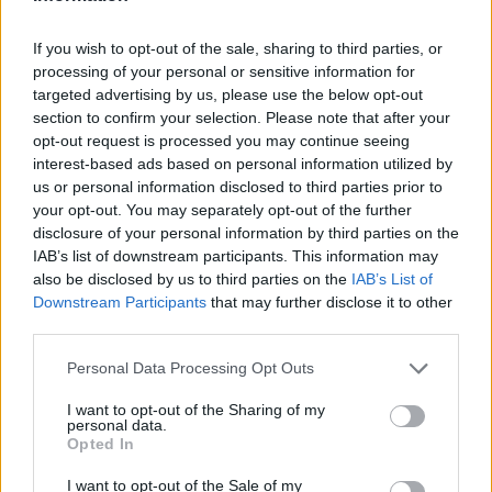
If you wish to opt-out of the sale, sharing to third parties, or
processing of your personal or sensitive information for
targeted advertising by us, please use the below opt-out
section to confirm your selection. Please note that after your
opt-out request is processed you may continue seeing
Comentari:
interest-based ads based on personal information utilized by
No
us or personal information disclosed to third parties prior to
your opt-out. You may separately opt-out of the further
Co
disclosure of your personal information by third parties on the
ele
IAB’s list of downstream participants. This information may
also be disclosed by us to third parties on the
IAB’s List of
Llo
Downstream Participants
that may further disclose it to other
we
third parties.
Deseu el meu nom, el correu electrònic i el lloc web en
Personal Data Processing Opt Outs
aquest navegador per a la propera vegada que comenti.
I want to opt-out of the Sharing of my
Captcha
10 - 5 = ?
personal data.
Opted In
Please
I want to opt-out of the Sale of my