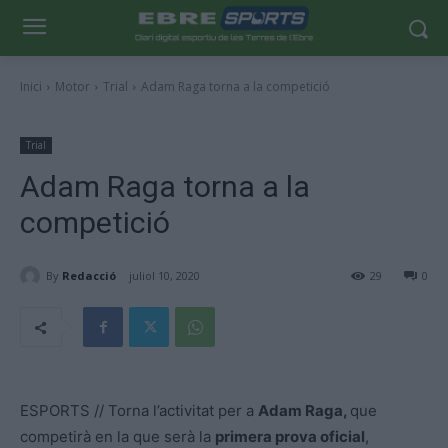
Inici
Motor
Trial
Adam Raga torna a la competició
Trial
Adam Raga torna a la
competició
By
Redacció
juliol 10, 2020
29
0
ESPORTS // Torna l’activitat per a
Adam Raga,
que
competirà en la que serà la
primera prova oficial
,