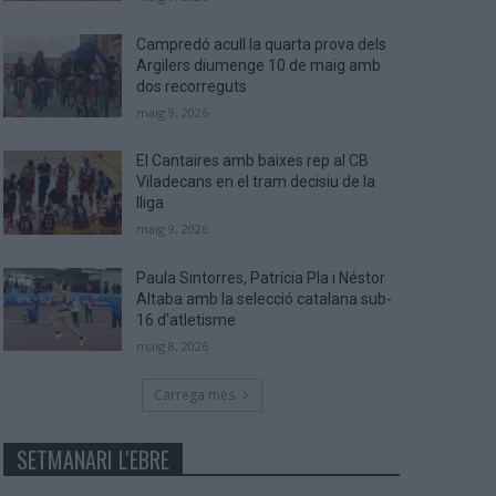
Campredó acull la quarta prova dels
Argilers diumenge 10 de maig amb
dos recorreguts
maig 9, 2026
El Cantaires amb baixes rep al CB
Viladecans en el tram decisiu de la
lliga
maig 9, 2026
Paula Sintorres, Patrícia Pla i Néstor
Altaba amb la selecció catalana sub-
16 d’atletisme
maig 8, 2026
Carrega més
SETMANARI L'EBRE