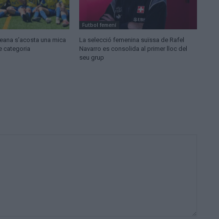
Futbol femení
ldeana s’acosta una mica
La selecció femenina suïssa de Rafel
e categoria
Navarro es consolida al primer lloc del
seu grup