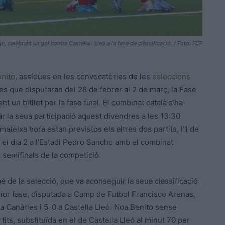
, celebrant un gol contra Castella i Lleó a la fase de classificació. / Foto: FCF
nito
, assídues en les convocatòries de les
seleccions
es que disputaran del 28 de febrer al 2 de març, la Fase
un bitllet per la fase final. El combinat català s’ha
 la seua participació aquest divendres a les 13:30
mateixa hora estan previstos els altres dos partits, l’1 de
 el dia 2 a l’Estadi Pedro Sancho amb el combinat
s semifinals de la competició.
de la selecció, que va aconseguir la seua classificació
rior fase, disputada a Camp de Futbol Francisco Arenas,
a Canàries i 5-0 a Castella Lleó. Noa Benito sense
its, substituïda en el de Castella Lleó al minut 70 per