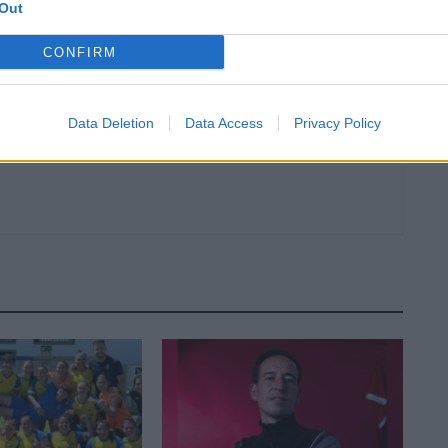
Out
comptarà amb 444 equips dels cinc continents
CONFIRM
Data Deletion
Data Access
Privacy Policy