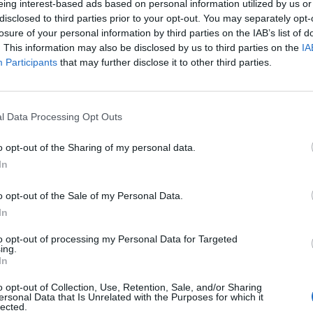
eing interest-based ads based on personal information utilized by us or
rtits disputats, amb empat a zero, amb Canàries, a un amb la
disclosed to third parties prior to your opt-out. You may separately opt-
losure of your personal information by third parties on the IAB’s list of
. This information may also be disclosed by us to third parties on the
IA
ia juvenil ja va entrar la temporada passada en la llista
Participants
that may further disclose it to other third parties.
ades per Laura del Rio, i és asidua en les llistes del
a formar amb l’equip del seu poble de la
UE Aldeana
,
m a la Masia, i aquesta temporada a s’ha estrenat com a
l Data Processing Opt Outs
o opt-out of the Sharing of my personal data.
In
o opt-out of the Sale of my Personal Data.
In
to opt-out of processing my Personal Data for Targeted
ing.
In
o opt-out of Collection, Use, Retention, Sale, and/or Sharing
ersonal Data that Is Unrelated with the Purposes for which it
Article següent
lected.
El MICFootball superarà el rècord de participació i