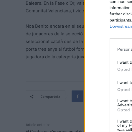
continue se
Balears. En la Fase d’Or, va ser titular els tres pa
information 
Comunitat Valenciana, i victòria 3-2 davant Aragó.
further disc
participants
Noa Benito encara en el seu primer any de la categor
Downstream 
de jugadores de la selecció espanyola sub-14 convoc
seleccionat català des de la categoria sub-12. Es v
porta tres anys al futbol formatiu blaugrana, l’últi
Persona
jugadora de la categoria juvenil.
I want t
Opted 
I want t
Opted 
Comparteix
I want 
Advertis
Opted 
I want t
of my P
Article anterior
was col
El Cantaires s’imposa en el duel de filials de la fase