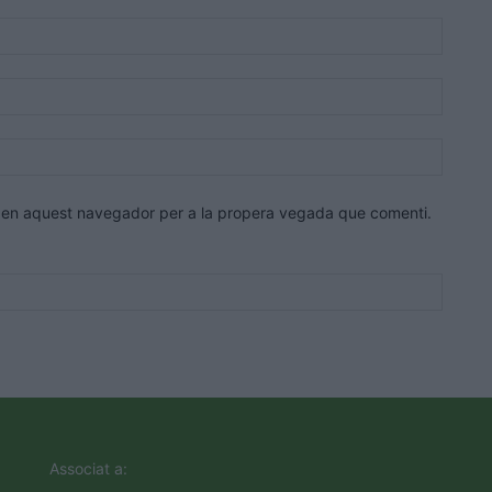
Nom:*
Correu
electrò
Lloc
web:
eb en aquest navegador per a la propera vegada que comenti.
Associat a: