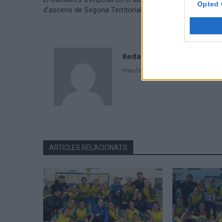
Opted 
d’ascens de Segona Territorial
Redacció
http://ebresports.cat
ARTICLES RELACIONATS