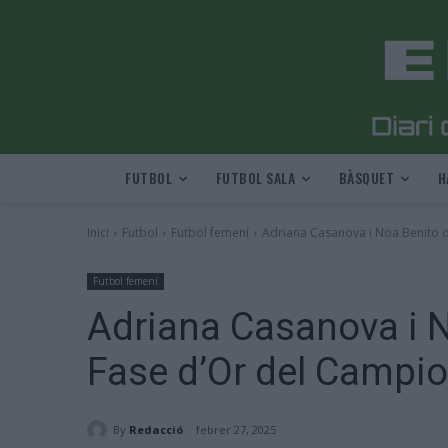
FUTBOL
FUTBOL SALA
BÀSQUET
H
Inici
Futbol
Futbol femení
Adriana Casanova i Noa Benito d
Futbol femení
Adriana Casanova i N
Fase d’Or del Campi
By
Redacció
febrer 27, 2025