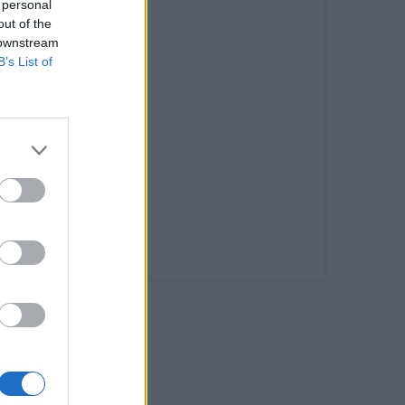
 personal
out of the
 downstream
B’s List of