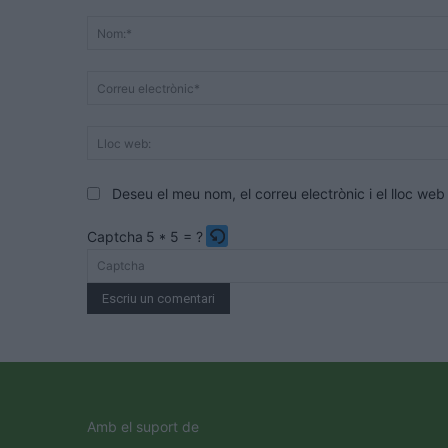
Comentari:
Deseu el meu nom, el correu electrònic i el lloc w
Captcha
5 * 5 = ?
Please
enter
the
characters
shown
in
the
Amb el suport de
CAPTCHA