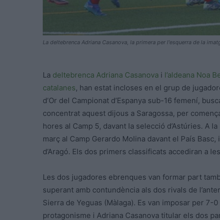
La deltebrenca Adriana Casanova, la primera per l'esquerra de la imatge
La
deltebrenca
Adriana Casanova
i
l’aldeana
Noa Be
catalanes
, han estat incloses en el grup de jugador
d’Or del Campionat d’Espanya sub-16 femení, buscant 
concentrat aquest dijous a Saragossa, per començar
hores al Camp 5, davant la selecció d’Astúries. A la 
març al Camp Gerardo Molina davant el País Basc, i
d’Aragó. Els dos primers classificats accediran a le
Les dos jugadores ebrenques van formar part també 
superant amb contundència als dos rivals de l’ante
Sierra de Yeguas (Màlaga). Es van imposar per 7-0 
protagonisme i Adriana Casanova titular els dos part