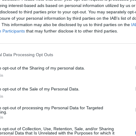
 Polianskyi d’Ucraïna i Giacomo Perini d’Itàlia; aquest
eing interest-based ads based on personal information utilized by us or
disclosed to third parties prior to your opt-out. You may separately opt-
losure of your personal information by third parties on the IAB’s list of
. This information may also be disclosed by us to third parties on the
IA
le de l’embarcació del doble escull mixte PR 3 amb Mario
Participants
that may further disclose it to other third parties.
tiran contra els components de Gran Bretanya,
 la bandera AIN.
l Data Processing Opt Outs
centrar de l’11 al 18 de maig a Amposta, i del 18 al 26 a
o opt-out of the Sharing of my personal data.
In
o opt-out of the Sale of my Personal Data.
In
to opt-out of processing my Personal Data for Targeted
ing.
In
o opt-out of Collection, Use, Retention, Sale, and/or Sharing
ersonal Data that Is Unrelated with the Purposes for which it