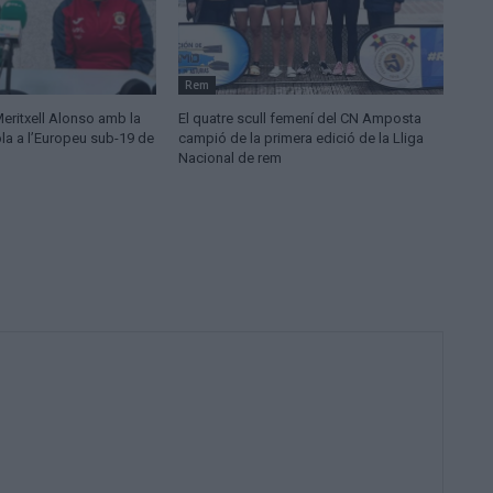
Rem
Meritxell Alonso amb la
El quatre scull femení del CN Amposta
la a l’Europeu sub-19 de
campió de la primera edició de la Lliga
Nacional de rem