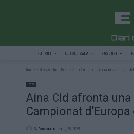
FUTBOL
FUTBOL SALA
BÀSQUET
H
Inici
Poliesportiu
Rem
Aina Cid afronta una nova edició de
Rem
Aina Cid afronta una 
Campionat d’Europa 
By
Redacció
maig 28, 2025