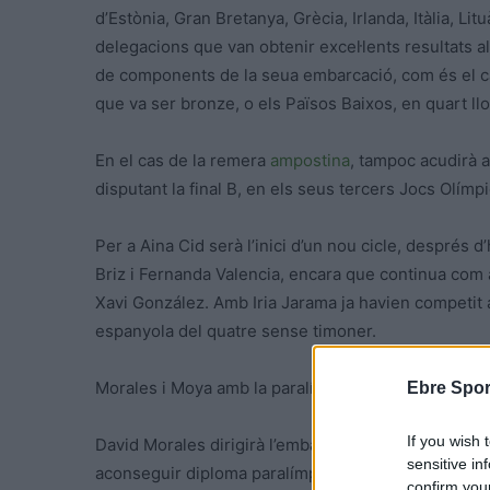
d’Estònia, Gran Bretanya, Grècia, Irlanda, Itàlia, Li
delegacions que van obtenir excel·lents resultats al
de components de la seua embarcació, com és el ca
que va ser bronze, o els Països Baixos, en quart llo
En el cas de la remera
ampostina
, tampoc acudirà 
disputant la final B, en els seus tercers Jocs Olímp
Per a Aina Cid serà l’inici d’un nou cicle, després
Briz i Fernanda Valencia, encara que continua com 
Xavi González. Amb Iria Jarama ja havien competit
espanyola del quatre sense timoner.
Morales i Moya amb la paralímpica
Ebre Spor
If you wish 
David Morales dirigirà l’embarcació de PR 1, de Jav
sensitive in
aconseguir diploma paralímpic a París. Tindrà com a 
confirm you