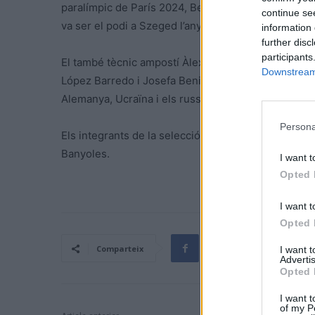
paralímpic de París 2024, Benjamin Pritchard, Roman
continue se
va ser el podi a Szeged l’any passat.
information 
further disc
participants
El també tècnic ampostí Àlex Moya es el responsab
Downstream 
López Barredo i Josefa Benitez Guzman, que compe
Alemanya, Ucraïna i els russos que participen sota
Persona
Els integrants de la selecció paralímpica es van con
Banyoles.
I want t
Opted 
I want t
Opted 
Comparteix
I want 
Advertis
Opted 
I want t
of my P