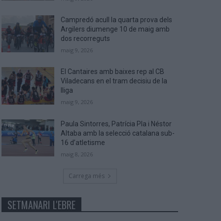
Campredó acull la quarta prova dels
Argilers diumenge 10 de maig amb
dos recorreguts
maig 9, 2026
El Cantaires amb baixes rep al CB
Viladecans en el tram decisiu de la
lliga
maig 9, 2026
Paula Sintorres, Patrícia Pla i Néstor
Altaba amb la selecció catalana sub-
16 d’atletisme
maig 8, 2026
Carrega més
SETMANARI L'EBRE