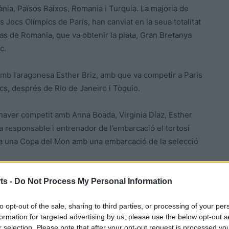
tuània, Països Baixos, Romania i Turquia. La majoria de
s Jocs Olímpics de Paris, han canviat en la seua totalitat
s de Romania, que va obtenir la plata, Gran Bretanya
c.
amb l’aragonesa Esther Briz, amb que va competir a Paris
ics, després de Rio de Janeiro i Tòquio.
 d’haver competit amb Anna Boada, Virginia Díaz, Esther
a responsable i entrenador de l’embarcació el tortosí
 a una Copa del Mon amb una embarcació de la selecció
ts -
Do Not Process My Personal Information
to opt-out of the sale, sharing to third parties, or processing of your per
ier Garcia Martínez, que amb el tècnic ampostí ja va
formation for targeted advertising by us, please use the below opt-out s
principals rivals entre els 10 participants, al campió
r selection. Please note that after your opt-out request is processed y