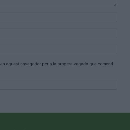
Nom:*
Correu
electrò
Lloc
web:
eb en aquest navegador per a la propera vegada que comenti.