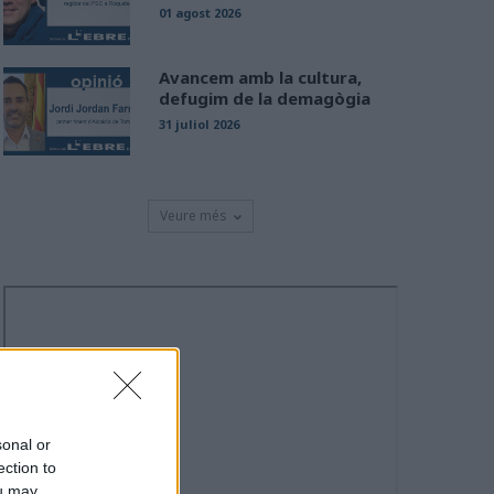
01 agost 2026
Avancem amb la cultura,
defugim de la demagògia
31 juliol 2026
Veure més
sonal or
ection to
ou may