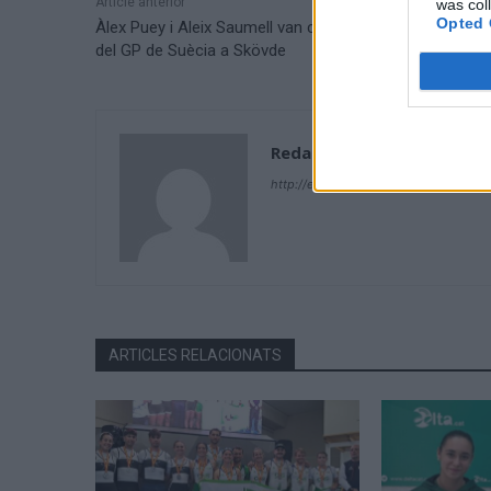
Article anterior
was col
Opted 
Àlex Puey i Aleix Saumell van competir a l’exigent prov
del GP de Suècia a Skövde
Redacció
http://ebresports.cat
ARTICLES RELACIONATS