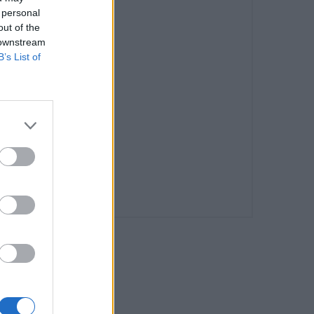
 personal
out of the
 downstream
B’s List of