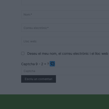
Comentari:
Deseu el meu nom, el correu electrònic i el lloc w
Captcha
9 - 2 = ?
Please
enter
the
characters
shown
in
the