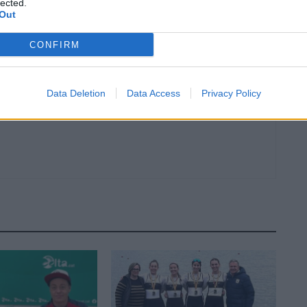
Article següent
lected.
Out
a
Bon botí de medalles del Club Ten Chi Jin al Campionat
Internacional de Sant Feliu de Guíxols
CONFIRM
Data Deletion
Data Access
Privacy Policy