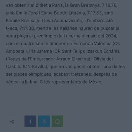
van obtenir el bitllet a París, la Gran Bretanya, 7:16.76,
amb Emily Ford i Esme Booth; Lituània, 7:17.33, amb
Kamile Kralikaite i Ieva Adomaviciute, i l’embarcació
txeca, 7:17.38, mentre les italianes hauran de buscar la
seua plaça al preolímpic de Lucerna el maig del 2024,
com el quatre sense timoner de Fernanda València (CN
Amposta ), Iria Jarama (CR Sant Felip); Izaskun Echániz
(Rapes de l’Embarcador Arraun Elkartea) i Olivia del
Castillo (CN Sevilla), que no van poder obtenir una de les
set places olímpiques, acabant tretzenes, després de
vèncer a la final C les representants de Mèxic.