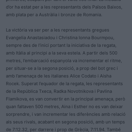
d’or ha estat per a les representants dels Països Baixos,
amb plata per a Austràlia i bronze de Romania.
La victòria va ser per a les representants gregues
Evangelia Anastasiadou i Christina Ionna Bourmpou,
sempre des de l’inici portant la iniciativa de la regata,
amb Itàlia al principi a la seva estela. A partir dels 500
metres, l’embarcació espanyola va incrementar el ritme,
per situar-se a la segona posició, a prop del bot grec i
amb l’amenaça de les italianes Alice Codato i Aisha
Rocek. Superat l’equador de la regata, les representants
de la República Txeca, Radka Novotnikova i Pavlina
Flamikova, es van convertir en la principal amenaça, però
quan faltaven 500 metres, Aina i Esther no es van deixar
sorprendre, i van incrementar les diferències amb relació
als seus rivals, acabant en segona posició, amb un temps
de 7:12.32, per darrere i prop de Grècia, 7:11.94. També