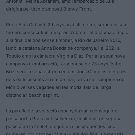
Antònia i Melita Abraham, amb l’embarcació de Xile
dirigida pel tècnic ampostí Bienve Front.
Per a Aina Cid amb 29 anys acabats de fer, seran els seus
tercers consecutius, després d’obtenir el diploma olímpic
a la final del dos sense timoner, a Rio de Janeiro 2016,
lamb la catalana Anna Boada de companya, i el 2021 a
Tòquio amb la càntabra Virginia Díaz. Per a la seua nova
companya d’embarcació, l’aragonesa de 23 anys Esther
Briz, serà la seua estrena en uns Jocs Olímpics, després
dels èxits assolits al rem de mar, on va ser campiona del
Món diverses vegades en les modalitats de llarga
distància i beach esprint.
La parella de la selecció espanyola van aconseguir el
passaport a París amb solvència, finalitzant en segona
posició de la final B, en què es classifiquen les cinc
primeres, ocupant per tant el vuitè lloc final. La medalla