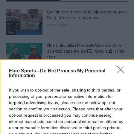
Botí de cinc medalles de plata ebrenques a
l’estatal de rem a Legutiano
maig 3, 2026
Rem
Noa Quinquilla i Meritxell Alonso amb la
selecció espanyola a l’Europeu sub-19 de
rem
maig 1, 2026
Rem
Ebre Sports -
Do Not Process My Personal
Information
El quatre scull femení del CN Amposta
campió de la primera edició de la Lliga
If you wish to opt-out of the sale, sharing to third parties, or
Nacional de rem
processing of your personal or sensitive information for
abril 2, 2026
Rem
targeted advertising by us, please use the below opt-out
section to confirm your selection. Please note that after your
opt-out request is processed you may continue seeing
interest-based ads based on personal information utilized by
us or personal information disclosed to third parties prior to
DEIXA UNA RESPOSTA
your opt-out. You may separately opt-out of the further