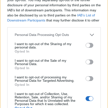
disclosure of your personal information by third parties on the
IAB’s list of downstream participants. This information may
also be disclosed by us to third parties on the
IAB’s List of
Downstream Participants
that may further disclose it to other
third parties.
Personal Data Processing Opt Outs
I want to opt-out of the Sharing of my
personal data.
Comentari:
Opted In
No
I want to opt-out of the Sale of my
Personal Data.
Co
Opted In
ele
I want to opt-out of processing my
Llo
Personal Data for Targeted Advertising.
we
Opted In
Deseu el meu nom, el correu electrònic i el lloc web en
I want to opt-out of Collection, Use,
Retention, Sale, and/or Sharing of my
aquest navegador per a la propera vegada que comenti.
Personal Data that Is Unrelated with the
Purposes for which it was collected.
Opted Out