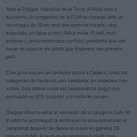
Amb el Polígon Industrial de la Torre d’Oristà com a
epicentre, la competició de la FCM va comptar amb un
recorregut de 19 km amb dos controls horaris i dos
especials, un tipus crono i l’altra mixta. El ral·li, molt
endurero, tenia nombrosos corriols i pendents que van
haver de superar els pilots que finalment van prendre
part.
Com ja va succeir en l’anterior prova a Calders, totes les
categories de l’enduret, van completar les mateixes tres
voltes. Esta última cursa del campionat ha tingut una
puntuació un 50% superior a la resta de curses.
Oleguer Riba ha estat el vencedor de la categoria Sub-16.
El pilot ha aconseguit la victòria en la seva estrena en el
campionat després de deixar el crono en gairebé 29
minuts (28:58). El podi de la categoria Sub-16 l’han