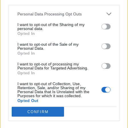
Comentari:
third parties.
No
Personal Data Processing Opt Outs
Co
I want to opt-out of the Sharing of my
personal data.
ele
Opted In
Llo
I want to opt-out of the Sale of my
we
Personal Data.
Opted In
Deseu el meu nom, el correu electrònic i el lloc web en
aquest navegador per a la propera vegada que comenti.
I want to opt-out of processing my
Personal Data for Targeted Advertising.
Opted In
Captcha
6 - 4 = ?
I want to opt-out of Collection, Use,
Retention, Sale, and/or Sharing of my
Please
Personal Data that Is Unrelated with the
Purposes for which it was collected.
enter
Opted Out
the
characters
CONFIRM
shown
in
the
ÚLTIMES NOTÍCIES