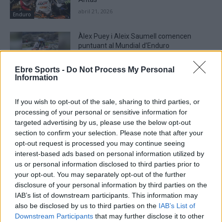
abril 21, 2026
Enduro
Àlex Puey i Aleix Saumell comencen
puntuant al Mundial d’Enduro
abril 14, 2026
Ebre Sports -
Do Not Process My Personal
Enduro
Information
If you wish to opt-out of the sale, sharing to third parties, or
processing of your personal or sensitive information for
targeted advertising by us, please use the below opt-out
DEIXA UNA RESPOSTA
section to confirm your selection. Please note that after your
opt-out request is processed you may continue seeing
interest-based ads based on personal information utilized by
us or personal information disclosed to third parties prior to
your opt-out. You may separately opt-out of the further
disclosure of your personal information by third parties on the
IAB’s list of downstream participants. This information may
also be disclosed by us to third parties on the
IAB’s List of
Downstream Participants
that may further disclose it to other