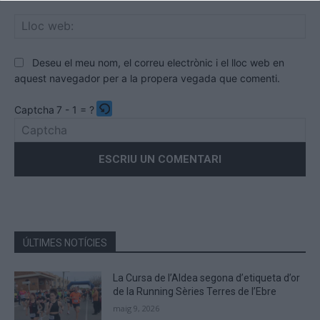
Llo
we
Deseu el meu nom, el correu electrònic i el lloc web en
aquest navegador per a la propera vegada que comenti.
Captcha
7 - 1 = ?
Please
enter
the
characters
shown
in
the
ÚLTIMES NOTÍCIES
CAPTCHA
to
La Cursa de l’Aldea segona d’etiqueta d’or
verify
de la Running Sèries Terres de l’Ebre
that
maig 9, 2026
you