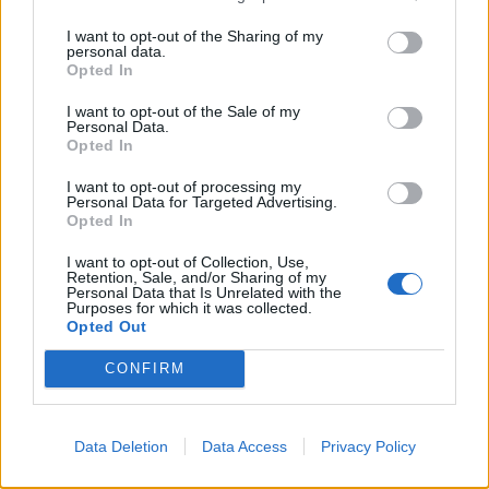
abril 19, 2026
I want to opt-out of the Sharing of my
Bàsquet
personal data.
Opted In
I want to opt-out of the Sale of my
Personal Data.
Opted In
DEIXA UNA RESPOSTA
I want to opt-out of processing my
Personal Data for Targeted Advertising.
Opted In
I want to opt-out of Collection, Use,
Retention, Sale, and/or Sharing of my
Personal Data that Is Unrelated with the
Purposes for which it was collected.
Opted Out
CONFIRM
Comentari:
No
Data Deletion
Data Access
Privacy Policy
Co
ele