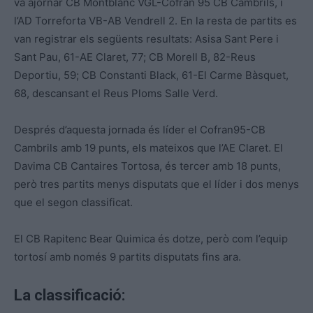
va ajornar CB Montblanc VGL-
Cofran 95 CB Cambrils, i
l’AD Torreforta VB-AB Vendrell 2. En la resta de partits es
van registrar els següents resultats: Asisa Sant Pere i
Sant Pau, 61-AE Claret, 77; CB Morell B, 82-Reus
Deportiu, 59; CB Constanti Black, 61-El Carme Bàsquet,
68, descansant el Reus Ploms Salle Verd.
Després d’aquesta jornada és líder el Cofran95-CB
Cambrils amb 19 punts, els mateixos que l’AE Claret. El
Davima CB Cantaires Tortosa, és tercer amb 18 punts,
però tres partits menys disputats que el líder i dos menys
que el segon classificat.
El CB Rapitenc Bear Quimica és dotze, però com l’equip
tortosí amb només 9 partits disputats fins ara.
La classificació: