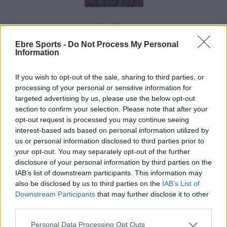
Enric Alguero
Ebre Sports -
Do Not Process My Personal
Information
ARTICLES RELACIONATS
If you wish to opt-out of the sale, sharing to third parties, or
processing of your personal or sensitive information for
El Cantaires amb baixes rep al CB
targeted advertising by us, please use the below opt-out
Viladecans en el tram decisiu de la lliga
section to confirm your selection. Please note that after your
maig 9, 2026
opt-out request is processed you may continue seeing
interest-based ads based on personal information utilized by
Bàsquet
us or personal information disclosed to third parties prior to
your opt-out. You may separately opt-out of the further
El Cantaires guanya al Serrallo a un rival
disclosure of your personal information by third parties on the
directe i recupera les opcions d’ascens
IAB’s list of downstream participants. This information may
abril 28, 2026
also be disclosed by us to third parties on the
IAB’s List of
Bàsquet
Downstream Participants
that may further disclose it to other
third parties.
El Bàsquet Morell acaba amb la ratxa
positiva del Cantaires com a local
Personal Data Processing Opt Outs