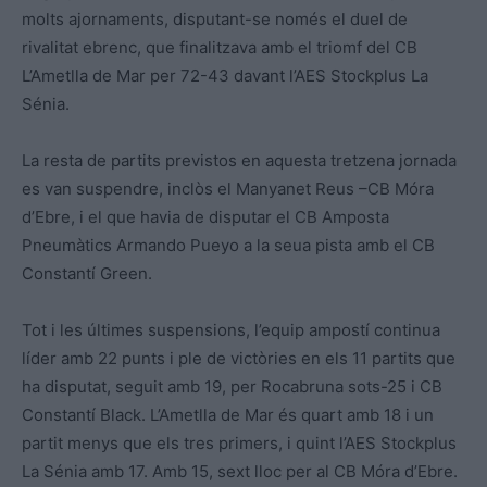
molts ajornaments, disputant-se només el duel de
rivalitat ebrenc, que finalitzava amb el triomf del CB
L’Ametlla de Mar per 72-43 davant l’AES Stockplus La
Sénia.
La resta de partits previstos en aquesta tretzena jornada
es van suspendre, inclòs el Manyanet Reus –CB Móra
d’Ebre, i el que havia de disputar el CB Amposta
Pneumàtics Armando Pueyo a la seua pista amb el CB
Constantí Green.
Tot i les últimes suspensions, l’equip ampostí continua
líder amb 22 punts i ple de victòries en els 11 partits que
ha disputat, seguit amb 19, per Rocabruna sots-25 i CB
Constantí Black. L’Ametlla de Mar és quart amb 18 i un
partit menys que els tres primers, i quint l’AES Stockplus
La Sénia amb 17. Amb 15, sext lloc per al CB Móra d’Ebre.