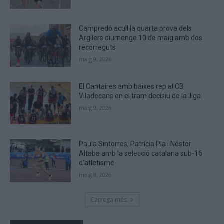
are
human.
Campredó acull la quarta prova dels
Argilers diumenge 10 de maig amb dos
recorreguts
maig 9, 2026
El Cantaires amb baixes rep al CB
Viladecans en el tram decisiu de la lliga
maig 9, 2026
Paula Sintorres, Patrícia Pla i Néstor
Altaba amb la selecció catalana sub-16
d’atletisme
maig 8, 2026
Carrega més