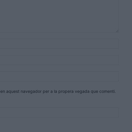
Nom:*
Correu
electrò
Lloc
web:
eb en aquest navegador per a la propera vegada que comenti.