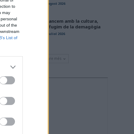
sonal or
01 agost 2026
ection to
ou may
 personal
Avancem amb la cultura,
out of the
defugim de la demagògia
 downstream
31 juliol 2026
B’s List of
Veure més