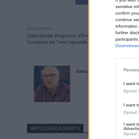
If you wish 
sensitive in
confirm you
continue se
information 
Article anterior
further disc
Espectacular progressió d’Ernest Caballé i Cinta
participants
Cervantes del Twist Dancelab Tortosa
Downstream 
Persona
Enric Alguero
I want t
Opted 
I want t
Opted 
I want 
Advertis
ARTICLES RELACIONATS
Opted 