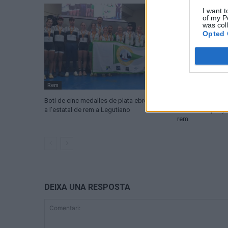
I want t
of my P
was col
Opted 
Rem
Rem
Botí de cinc medalles de plata ebrenques
Noa Quinquilla i 
a l’estatal de rem a Legutiano
selecció espanyo
rem
DEIXA UNA RESPOSTA