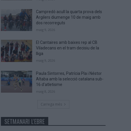
Campredó acull la quarta prova dels
Argilers diumenge 10 de maig amb
dos recorreguts
maig 9, 2026
El Cantaires amb baixes rep al CB
Viladecans en el tram decisiu de la
lliga
maig 9, 2026
Paula Sintorres, Patrícia Pla i Néstor
Altaba amb la selecció catalana sub-
16 d’atletisme
maig 8, 2026
Carrega més
SETMANARI L'EBRE