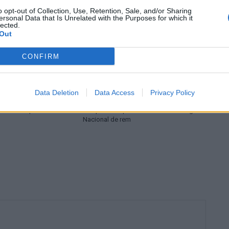
o opt-out of Collection, Use, Retention, Sale, and/or Sharing
ersonal Data that Is Unrelated with the Purposes for which it
lected.
Out
CONFIRM
Rem
Data Deletion
Data Access
Privacy Policy
Meritxell Alonso amb la
El quatre scull femení del CN Amposta
la a l’Europeu sub-19 de
campió de la primera edició de la Lliga
Nacional de rem