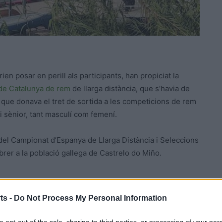
en posar en perill als participants, han propiciat la
de Catalunya de rem
de llarga distància, que s’havia de
i que donava el tret de sortida a les competicions de rem
l i sènior, tant masculí com femení.
 del Campionat d’Espanya de Llarga Distància i Seleccions
brer a la població gallega de Castrelo do Miño.
ts -
Do Not Process My Personal Information