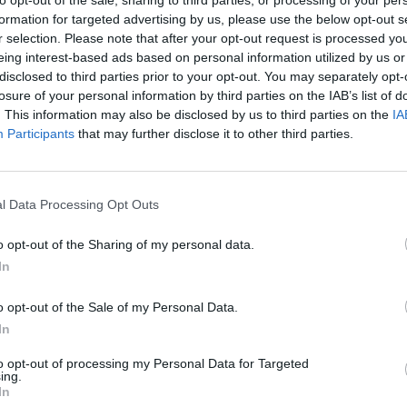
to opt-out of the sale, sharing to third parties, or processing of your per
formation for targeted advertising by us, please use the below opt-out s
r selection. Please note that after your opt-out request is processed y
eing interest-based ads based on personal information utilized by us or
disclosed to third parties prior to your opt-out. You may separately opt-
Article següent
losure of your personal information by third parties on the IAB’s list of
La cursa del Perelló inaugura la temporada catalana de
. This information may also be disclosed by us to third parties on the
IA
ciclisme.
Participants
that may further disclose it to other third parties.
l Data Processing Opt Outs
o opt-out of the Sharing of my personal data.
In
o opt-out of the Sale of my Personal Data.
In
to opt-out of processing my Personal Data for Targeted
ing.
In