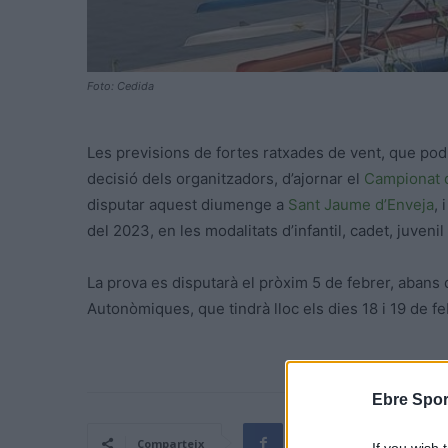
Foto: Cedida
Les previsions de fortes ratxades de vent, que podri
decisió dels organitzadors, d’ajornar el
Campionat 
disputar aquest diumenge a
Sant Jaume d’Enveja
, 
del 2023, en les modalitats d’infantil, cadet, juveni
La prova es disputarà el pròxim 5 de febrer, abans
Autonòmiques, que tindrà lloc els dies 18 i 19 de fe
Ebre Spor
Comparteix