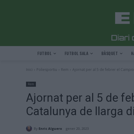
FUTBOL
FUTBOL SALA
BÀSQUET
H
Inici
Poliesportiu
Rem
Ajornat per al 5 de febrer el Campio
Rem
Ajornat per al 5 de f
Catalunya de llarga 
By
Enric Alguero
gener 20, 2023