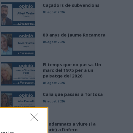
Caçadors de subvencions
05 agost 2026
80 anys de Jaume Rocamora
04 agost 2026
El temps que no passa. Un
marc del 1975 per a un
paisatge del 2026
03 agost 2026
Calia que passés a Tortosa
02 agost 2026
Condemnats a viure (i a
morir) a l’infern