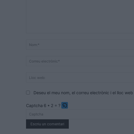
Comentari:
Deseu el meu nom, el correu electrònic i el lloc w
Captcha
6 * 2 = ?
Please
enter