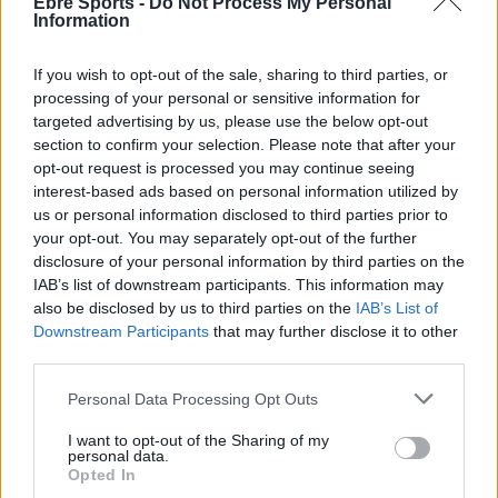
Ebre Sports -
Do Not Process My Personal
Information
If you wish to opt-out of the sale, sharing to third parties, or
processing of your personal or sensitive information for
targeted advertising by us, please use the below opt-out
section to confirm your selection. Please note that after your
opt-out request is processed you may continue seeing
interest-based ads based on personal information utilized by
Comentari:
us or personal information disclosed to third parties prior to
No
your opt-out. You may separately opt-out of the further
disclosure of your personal information by third parties on the
Co
IAB’s list of downstream participants. This information may
ele
also be disclosed by us to third parties on the
IAB’s List of
Downstream Participants
that may further disclose it to other
Llo
third parties.
we
Personal Data Processing Opt Outs
Deseu el meu nom, el correu electrònic i el lloc web en
aquest navegador per a la propera vegada que comenti.
I want to opt-out of the Sharing of my
personal data.
Opted In
Captcha
10 * 5 = ?