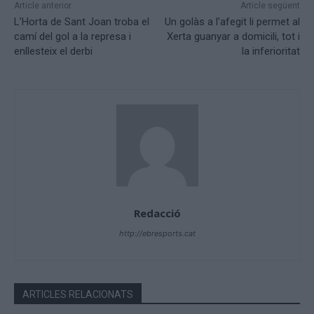
Article anterior
Article següent
L’Horta de Sant Joan troba el
Un golàs a l’afegit li permet al
camí del gol a la represa i
Xerta guanyar a domicili, tot i
enllesteix el derbi
la inferioritat
Redacció
http://ebresports.cat
ARTICLES RELACIONATS