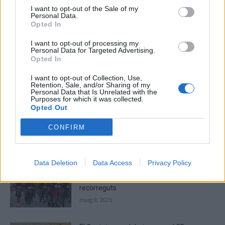
I want to opt-out of the Sale of my
Personal Data.
Please
Opted In
enter
the
I want to opt-out of processing my
Personal Data for Targeted Advertising.
characters
Opted In
shown
in
I want to opt-out of Collection, Use,
the
Retention, Sale, and/or Sharing of my
ÚLTIMES NOTÍCIES
Personal Data that Is Unrelated with the
CAPTCHA
Purposes for which it was collected.
to
Opted Out
La Cursa de l’Aldea segona d’etiqueta d’or
verify
de la Running Sèries Terres de l’Ebre
that
CONFIRM
maig 9, 2026
you
are
human.
Data Deletion
Data Access
Privacy Policy
Campredó acull la quarta prova dels
Argilers diumenge 10 de maig amb dos
recorreguts
maig 9, 2026