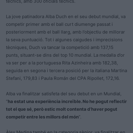
tècnics, amb 300 oficials tècnics.
La jove patinadora Alba Duch en el seu debut mundial, va
competir primer amb el ball curt diumenge passat i
posteriorment amb el ball llarg, amb l’objectiu de millorar
la seva puntuació. Tot i algunes caigudes i imprecisions
tècniques, Duch va tancar la competició amb 137,15
punts, situant-se dins del top 10 mundial. La medalla d’or
va ser per a la portuguesa Rita Azinheira amb 182,38,
seguida en segona i tercera posició per la italiana Martina
Stefani, 179,83 i Paula Román del CPA Ripollet, 172,16.
Alba va finalitzar satisfeta del seu debut en un Mundial,
“
ha estat una experiència increïble. No he pogut reflectir
tot el que sé, però estic molt contenta d’haver pogut
competir entre les millors del món
”.
Àlex Medina també en la categoria sènior, va finalitzar en