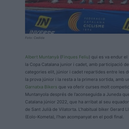
Foto: Cedida
Albert Muntanyà
(
Finques Feliu
) qui es va endur el
la Copa Catalana junior i cadet, amb participació d
categories elit, júnior i cadet repartides entre les 
la prova júnior i la resta a la primera sortida, amb
Garnatxa Bikers
que va oferir curses molt competid
Muntanyola després de l’aconseguida a Juneda que l
Catalana júnior 2022, que ha arribat al seu equado
de Sant Julià de Vilatorta. L’habitual biker Gerard L
(Eolo-Kometa), l’han acompanyat en el podi final.