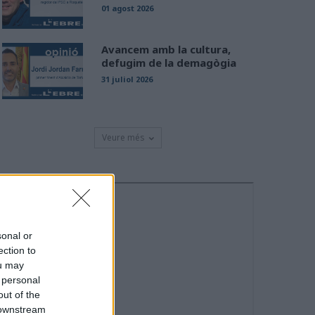
01 agost 2026
Avancem amb la cultura,
defugim de la demagògia
31 juliol 2026
Veure més
sonal or
ection to
ou may
 personal
out of the
 downstream