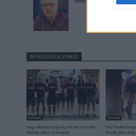
Enric Alguero
ARTICLES RELACIONATS
Ciclisme
Ciclisme
Hugo Marrasé puja al podi de la II Volta
Edu Prades afege
Ciclista Júnior a Tenerife
Ronde Van Limburg