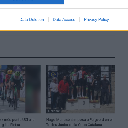
Data Deletion
Data Access
Privacy Policy
Ciclisme
ix més punts UCI a la
Hugo Marrasé s’imposa a Puigverd en el
 i la Fletxa
Trofeu Júnior de la Copa Catalana