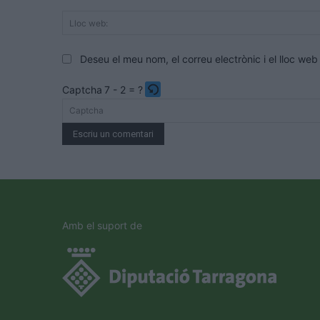
Deseu el meu nom, el correu electrònic i el lloc w
Captcha
7 - 2 = ?
Please
enter
the
characters
shown
in
the
Amb el suport de
CAPTCHA
to
verify
that
you
are