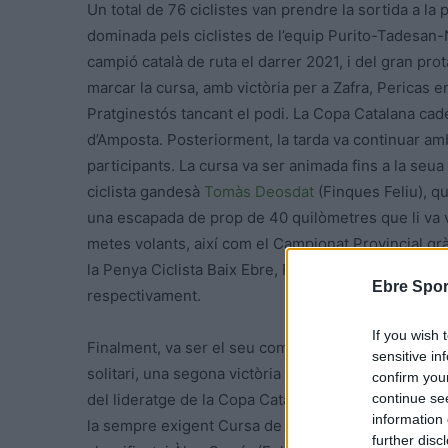
Un total de 76 ciclistes van prendre la sortida a la
dominada pels ciclistes de l’equip Purito-Tadesan
campió català de ruta el darrer 2021, i del gran pr
marcar la cursa, amb victòria per a Zafra, Pericas 
Pratginestós tancant el podi. La Copa Catalana cad
d’Amposta. Posteriorment, la tarda va continuar amb
participants. La cursa va ser animada fins a la seua 
ciclista gandesà
Tomàs Deosdat
(Finques Feliu), q
una escapada de prop de 40 quilòmetres que li va va
metes volants, així com el Campionat Provincial grà
la Penya Ciclista Baix Ebre, Pol Viladoms i Matisse 
Ebre Spor
respectivament.
If you wish 
Finalment, va ser el seu company d’equip Albert Mu
sensitive in
solitari, una segona victòria consecutiva després d
confirm you
continue se
del lideratge de la Copa Catalana júnior 2022, que 
information 
la sempre exigent Cursa de Sant Julià de Vilatorta.
further disc