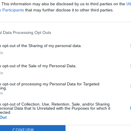
anyat en el podi final.
. This information may also be disclosed by us to third parties on the
IA
Participants
that may further disclose it to other third parties.
nara Inarejos, amb tercer i quart per a Mar Piñol i Raquel
l Data Processing Opt Outs
o opt-out of the Sharing of my personal data.
In
o opt-out of the Sale of my Personal Data.
In
to opt-out of processing my Personal Data for Targeted
ing.
Article següent
In
Divuit medalles dels atletes ebrencs en la tercera
o opt-out of Collection, Use, Retention, Sale, and/or Sharing
jornada del territorial de promoció
ersonal Data that Is Unrelated with the Purposes for which it
lected.
Out
CONFIRM