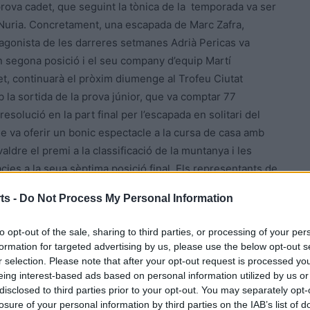
 prova cadet, que seguint la tònica de la temporada va ser
-Nuria. Concretament, una escapada de Marc Zafra,
otagonista de les darreres setmanes Adrià Pericas va
en segona posició i el seu company d’equip Martí
et, continuarà el pròxim diumenge al Trofeu Ciutat
 la sortida de la prova júnior, que va comptar 77
resolució en la part final per l’escapada en solitari del
ue va oferir un bonic espectacle a la cursa de casa amb
ldre el premi a la classificació de la muntanya i les
cies a la seua sèptima posició final. Els representants de
Van, van ocupar la quinta i sèptima posició
ts -
Do Not Process My Personal Information
to opt-out of the sale, sharing to third parties, or processing of your per
ntanyà (Finques Feliu) qui es va endur el triomf en
formation for targeted advertising by us, please use the below opt-out s
e l’aconseguida a Juneda que li han valgut la consecució
r selection. Please note that after your opt-out request is processed y
eing interest-based ads based on personal information utilized by us or
ha arribat al seu equador i es reprendrà el 4 de juny amb
disclosed to third parties prior to your opt-out. You may separately opt-
 L’habitual biker Gerard Llop (Mesbike & Fes-tuga), segon
losure of your personal information by third parties on the IAB’s list of