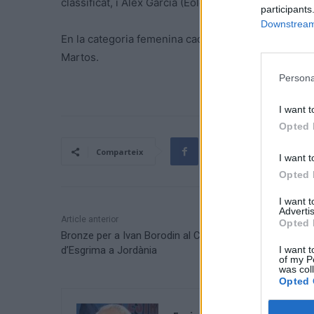
classificat, i Àlex García (Eolo-Kometa), l’han acomp
participants
Downstream 
En la categoria femenina cadet, primer lloc per a Ai
Martos.
Persona
I want t
Opted 
Comparteix
I want t
Opted 
I want 
Advertis
Article anterior
Opted 
Bronze per a Ivan Borodin al Campionat Mediterrani
I want t
d’Esgrima a Jordània
of my P
was col
Opted 