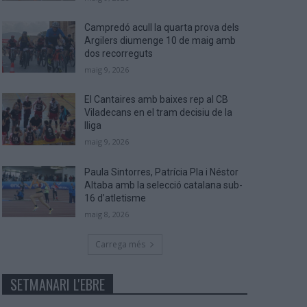
Campredó acull la quarta prova dels
Argilers diumenge 10 de maig amb
dos recorreguts
maig 9, 2026
El Cantaires amb baixes rep al CB
Viladecans en el tram decisiu de la
lliga
maig 9, 2026
Paula Sintorres, Patrícia Pla i Néstor
Altaba amb la selecció catalana sub-
16 d’atletisme
maig 8, 2026
Carrega més
SETMANARI L'EBRE