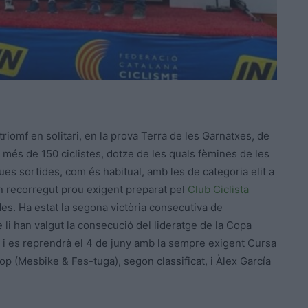
 triomf en solitari, en la prova Terra de les Garnatxes, de
e més de 150 ciclistes, dotze de les quals fèmines de les
dues sortides, com és habitual, amb les de categoria elit a
 un recorregut prou exigent preparat pel
Club Ciclista
es. Ha estat la segona victòria consecutiva de
i han valgut la consecució del lideratge de la Copa
r i es reprendrà el 4 de juny amb la sempre exigent Cursa
lop (Mesbike & Fes-tuga), segon classificat, i Àlex García