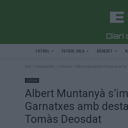
FUTBOL
FUTBOL SALA
BÀSQUET
H
Inici
Poliesportiu
Ciclisme
Albert Muntanyà s'imposa en la
Ciclisme
Albert Muntanyà s’im
Garnatxes amb desta
Tomàs Deosdat