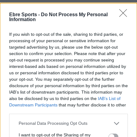
Ebre Sports -
Do Not Process My Personal
ARTICLES RELACIONATS
Information
El rapitenc Ian Barroeta campió del J30
If you wish to opt-out of the sale, sharing to third parties, or
Costa Daurada Cup ITF Júnior de Reus
processing of your personal or sensitive information for
abril 19, 2026
targeted advertising by us, please use the below opt-out
section to confirm your selection. Please note that after your
Tennis
opt-out request is processed you may continue seeing
interest-based ads based on personal information utilized by
Ian Barroeta va avançar fins a la semifinal
us or personal information disclosed to third parties prior to
del Torneig Internacional ITF Colomiers
your opt-out. You may separately opt-out of the further
març 14, 2026
disclosure of your personal information by third parties on the
Tennis
IAB’s list of downstream participants. This information may
also be disclosed by us to third parties on the
IAB’s List of
Ian Barroeta amb Dario Ruiz campions de
Downstream Participants
that may further disclose it to other
dobles del torneig francès de Le Pontet
third parties.
març 9, 2026
Tennis
Personal Data Processing Opt Outs
I want to opt-out of the Sharing of my