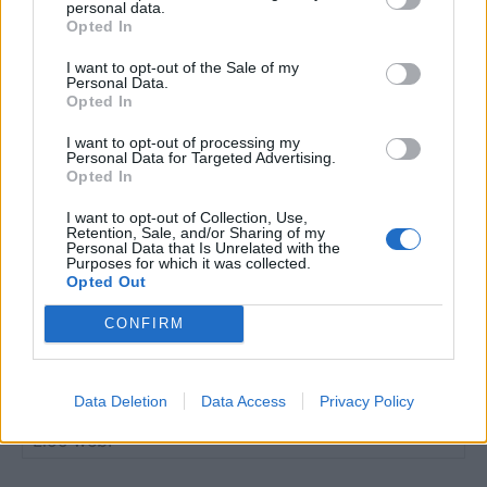
personal data.
Opted In
I want to opt-out of the Sale of my
DEIXA UNA RESPOSTA
Personal Data.
Opted In
I want to opt-out of processing my
Personal Data for Targeted Advertising.
Opted In
I want to opt-out of Collection, Use,
Retention, Sale, and/or Sharing of my
Personal Data that Is Unrelated with the
Purposes for which it was collected.
Opted Out
Comentari:
No
CONFIRM
Co
ele
Data Deletion
Data Access
Privacy Policy
Llo
we