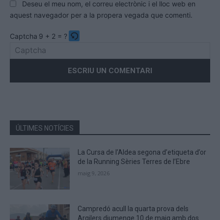
Deseu el meu nom, el correu electrònic i el lloc web en
aquest navegador per a la propera vegada que comenti.
Captcha
9 + 2 = ?
Please
enter
the
characters
shown
in
the
ÚLTIMES NOTÍCIES
CAPTCHA
to
La Cursa de l’Aldea segona d’etiqueta d’or
verify
de la Running Sèries Terres de l’Ebre
that
maig 9, 2026
you
are
human.
Campredó acull la quarta prova dels
Argilers diumenge 10 de maig amb dos