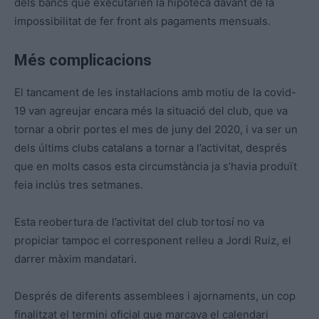
dels bancs que executarien la hipoteca davant de la
impossibilitat de fer front als pagaments mensuals.
Més complicacions
El tancament de les instal·lacions amb motiu de la covid-
19 van agreujar encara més la situació del club, que va
tornar a obrir portes el mes de juny del 2020, i va ser un
dels últims clubs catalans a tornar a l’activitat, després
que en molts casos esta circumstància ja s’havia produït
feia inclús tres setmanes.
Esta reobertura de l’activitat del club tortosí no va
propiciar tampoc el corresponent relleu a Jordi Ruiz, el
darrer màxim mandatari.
Després de diferents assemblees i ajornaments, un cop
finalitzat el termini oficial que marcava el calendari