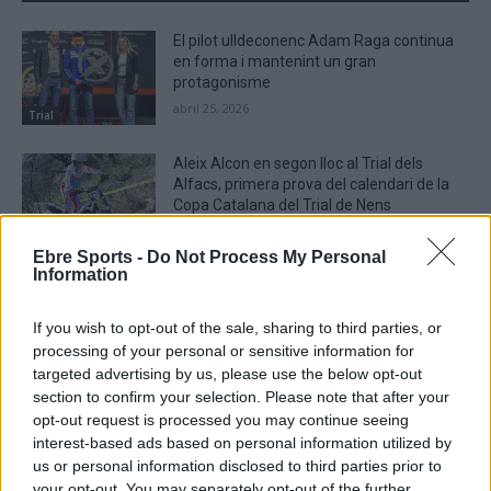
El pilot ulldeconenc Adam Raga continua
en forma i mantenint un gran
protagonisme
abril 25, 2026
Trial
Aleix Alcon en segon lloc al Trial dels
Alfacs, primera prova del calendari de la
Copa Catalana del Trial de Nens
febrer 23, 2026
Trial
Ebre Sports -
Do Not Process My Personal
Information
El Trial dels Alfacs obre el calendari de la
Copa Catalana de Trial de Nens
If you wish to opt-out of the sale, sharing to third parties, or
febrer 21, 2026
processing of your personal or sensitive information for
Trial
targeted advertising by us, please use the below opt-out
section to confirm your selection. Please note that after your
opt-out request is processed you may continue seeing
interest-based ads based on personal information utilized by
us or personal information disclosed to third parties prior to
DEIXA UNA RESPOSTA
your opt-out. You may separately opt-out of the further