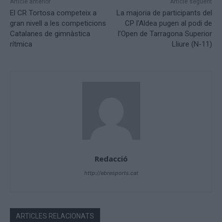
Article anterior
Article següent
El CR Tortosa competeix a
La majoria de participants del
gran nivell a les competicions
CP l’Aldea pugen al podi de
Catalanes de gimnàstica
l’Open de Tarragona Superior
rítmica
Lliure (N-11)
Redacció
http://ebresports.cat
ARTICLES RELACIONATS