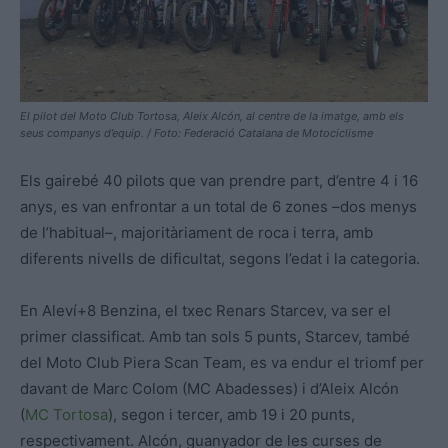
El pilot del Moto Club Tortosa, Aleix Alcón, al centre de la imatge, amb els
seus companys d’equip. / Foto: Federació Catalana de Motociclisme
Els gairebé 40 pilots que van prendre part, d’entre 4 i 16
anys, es van enfrontar a un total de 6 zones –dos menys
de l’habitual–, majoritàriament de roca i terra, amb
diferents nivells de dificultat, segons l’edat i la categoria.
En Aleví+8 Benzina, el txec Renars Starcev, va ser el
primer classificat. Amb tan sols 5 punts, Starcev, també
del Moto Club Piera Scan Team, es va endur el triomf per
davant de Marc Colom (MC Abadesses) i d’Aleix Alcón
(
MC Tortosa
), segon i tercer, amb 19 i 20 punts,
respectivament. Alcón, guanyador de les curses de