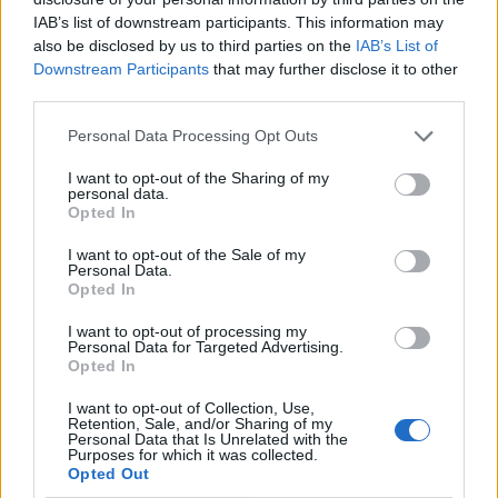
IAB’s list of downstream participants. This information may
also be disclosed by us to third parties on the
IAB’s List of
Downstream Participants
that may further disclose it to other
third parties.
Personal Data Processing Opt Outs
Comentari:
I want to opt-out of the Sharing of my
No
personal data.
Opted In
Co
I want to opt-out of the Sale of my
Personal Data.
ele
Opted In
Llo
I want to opt-out of processing my
we
Personal Data for Targeted Advertising.
Opted In
Deseu el meu nom, el correu electrònic i el lloc web en
aquest navegador per a la propera vegada que comenti.
I want to opt-out of Collection, Use,
Retention, Sale, and/or Sharing of my
Personal Data that Is Unrelated with the
Captcha
7 * 3 = ?
Purposes for which it was collected.
Opted Out