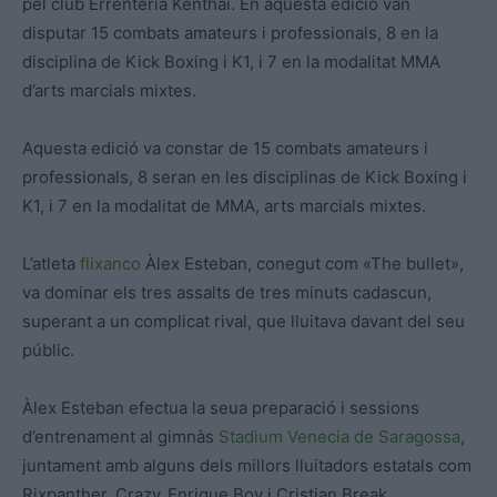
pel club Errenteria Kenthai. En aquesta edició van
disputar 15 combats amateurs i professionals, 8 en la
disciplina de Kick Boxing i K1, i 7 en la modalitat MMA
d’arts marcials mixtes.
Aquesta edició va constar de 15 combats amateurs i
professionals, 8 seran en les disciplinas de Kick Boxing i
K1, i 7 en la modalitat de MMA, arts marcials mixtes.
L’atleta
flixanco
Àlex Esteban, conegut com «The bullet»,
va dominar els tres assalts de tres minuts cadascun,
superant a un complicat rival, que lluitava davant del seu
públic.
Àlex Esteban efectua la seua preparació i sessions
d’entrenament al gimnàs
Stadium Venecia de Saragossa
,
juntament amb alguns dels millors lluitadors estatals com
Rixpanther, Crazy_Enrique Boy i Cristian Break,