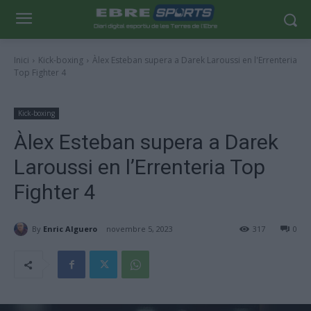
Inici
Kick-boxing
Àlex Esteban supera a Darek Laroussi en l'Errenteria
Top Fighter 4
Kick-boxing
Àlex Esteban supera a Darek
Laroussi en l’Errenteria Top
Fighter 4
By
Enric Alguero
novembre 5, 2023
317
0