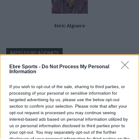
Enric Alguero
ARTICLES RELACIONATS
Ebre Sports -
Do Not Process My Personal
Ada Gasca campiona de Catalunya de
Information
kick-boxing en la modalitat kick light
març 24, 2023
If you wish to opt-out of the sale, sharing to third parties, or
Kick-boxing
processing of your personal or sensitive information for
targeted advertising by us, please use the below opt-out
section to confirm your selection. Please note that after your
opt-out request is processed you may continue seeing
interest-based ads based on personal information utilized by
DEIXA UNA RESPOSTA
us or personal information disclosed to third parties prior to
your opt-out. You may separately opt-out of the further
disclosure of your personal information by third parties on the