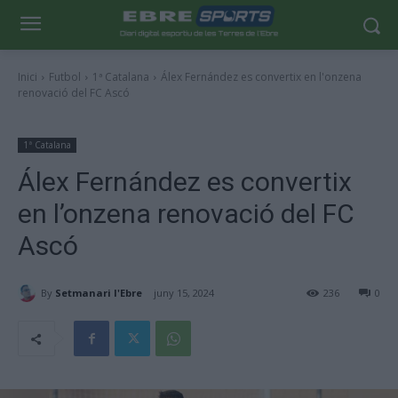
Inici
Futbol
1ª Catalana
Álex Fernández es convertix en l'onzena
renovació del FC Ascó
1ª Catalana
Álex Fernández es convertix
en l’onzena renovació del FC
Ascó
By
Setmanari l'Ebre
juny 15, 2024
236
0