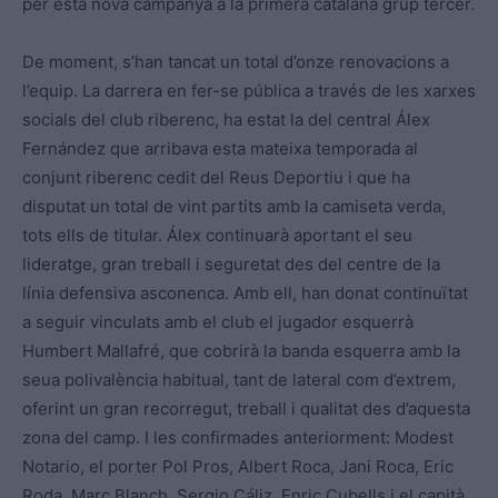
per esta nova campanya a la primera catalana grup tercer.
De moment, s’han tancat un total d’onze renovacions a
l’equip. La darrera en fer-se pública a través de les xarxes
socials del club riberenc, ha estat la del central Álex
Fernández que arribava esta mateixa temporada al
conjunt riberenc cedit del Reus Deportiu i que ha
disputat un total de vint partits amb la camiseta verda,
tots ells de titular. Álex continuarà aportant el seu
lideratge, gran treball i seguretat des del centre de la
línia defensiva asconenca. Amb ell, han donat continuïtat
a seguir vinculats amb el club el jugador esquerrà
Humbert Mallafré, que cobrirà la banda esquerra amb la
seua polivalència habitual, tant de lateral com d’extrem,
oferint un gran recorregut, treball i qualitat des d’aquesta
zona del camp. I les confirmades anteriorment: Modest
Notario, el porter Pol Pros, Albert Roca, Jani Roca, Eric
Roda, Marc Blanch, Sergio Cáliz, Enric Cubells i el capità