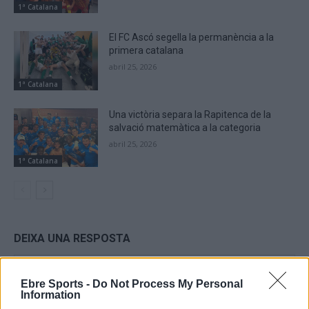
1ª Catalana
El FC Ascó segella la permanència a la
primera catalana
abril 25, 2026
1ª Catalana
Una victòria separa la Rapitenca de la
salvació matemàtica a la categoria
abril 25, 2026
1ª Catalana
DEIXA UNA RESPOSTA
Ebre Sports -
Do Not Process My Personal
Information