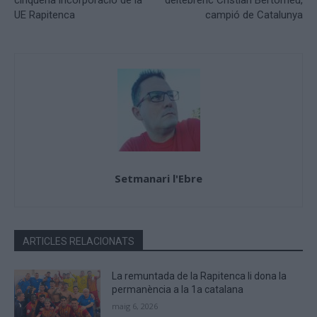
cinquena incorporació de la
deltebrenc Cristian Bertomeu,
UE Rapitenca
campió de Catalunya
Setmanari l'Ebre
ARTICLES RELACIONATS
La remuntada de la Rapitenca li dona la
permanència a la 1a catalana
maig 6, 2026