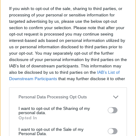
If you wish to opt-out of the sale, sharing to third parties, or
processing of your personal or sensitive information for
targeted advertising by us, please use the below opt-out
section to confirm your selection. Please note that after your
Comentari:
opt-out request is processed you may continue seeing
No
interest-based ads based on personal information utilized by
us or personal information disclosed to third parties prior to
Co
your opt-out. You may separately opt-out of the further
ele
disclosure of your personal information by third parties on the
IAB’s list of downstream participants. This information may
Llo
also be disclosed by us to third parties on the
IAB’s List of
we
Downstream Participants
that may further disclose it to other
third parties.
Deseu el meu nom, el correu electrònic i el lloc web en
aquest navegador per a la propera vegada que comenti.
Personal Data Processing Opt Outs
Captcha
7 * 1 = ?
I want to opt-out of the Sharing of my
personal data.
Opted In
Please
I want to opt-out of the Sale of my
enter
Personal Data.