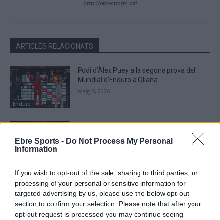
http://ebresports.cat
ARTICLES RELACIONATS
Podi d’Àlex Puey a la segona prova del
Mundial d’Enduro a Oliana
maig 5, 2026
Enduro
Aleix Saumell s’imposa en la tercera prova
de l’estatal d’Enduro en Open Júnior a
Ebre Sports -
Do Not Process My Personal
Antas
Information
abril 21, 2026
Enduro
If you wish to opt-out of the sale, sharing to third parties, or
Àlex Puey i Aleix Saumell comencen
processing of your personal or sensitive information for
puntuant al Mundial d’Enduro
targeted advertising by us, please use the below opt-out
abril 14, 2026
section to confirm your selection. Please note that after your
Enduro
opt-out request is processed you may continue seeing