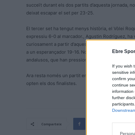
succeït durant els dos partits d’aquesta jornada, n
deixat escapar el set per 23-25.
El tercer set ha tengut menys història, el Vòlei Ro
expressiu 6-0 al marcador., Agustin Rodríguez, ha v
curiosament a partir d’aquest moment s’ha produït 
Ebre Spor
a un esperançador 19-16. Només ha estat un miratge,
andalusos, que han pressionat i amb un remat de Che
If you wish 
sensitive in
Ara resta només un partit en la lluita per la quinta
confirm you
opten els dos finalistes.
continue se
information 
further disc
participants
Downstream 
Comparteix
Persona