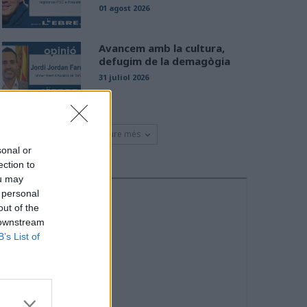
01 agost 2026
Avancem amb la cultura,
defugim de la demagògia
31 juliol 2026
Veure més
sonal or
ection to
ou may
 personal
out of the
 downstream
B’s List of