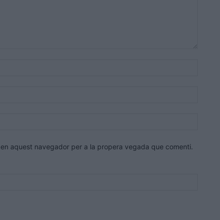
Nom:*
Correu
electrò
Lloc
web:
eb en aquest navegador per a la propera vegada que comenti.