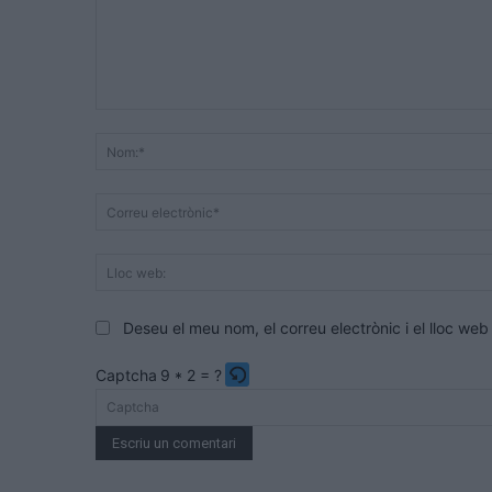
Comentari:
Deseu el meu nom, el correu electrònic i el lloc w
Captcha
9 * 2 = ?
Please
enter
the