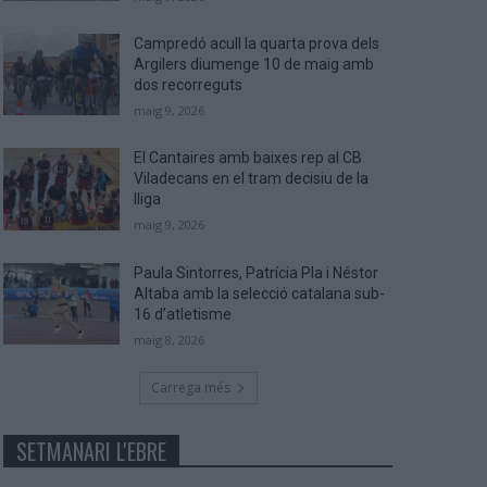
Campredó acull la quarta prova dels
Argilers diumenge 10 de maig amb
dos recorreguts
maig 9, 2026
El Cantaires amb baixes rep al CB
Viladecans en el tram decisiu de la
lliga
maig 9, 2026
Paula Sintorres, Patrícia Pla i Néstor
Altaba amb la selecció catalana sub-
16 d’atletisme
maig 8, 2026
Carrega més
SETMANARI L'EBRE