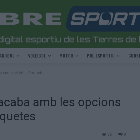
ANDBOL
VOLEIBOL
MOTOR
POLIESPORTIU
CONSE
ascens del Vòlei Roquetes
 acaba amb les opcions
oquetes
35
0