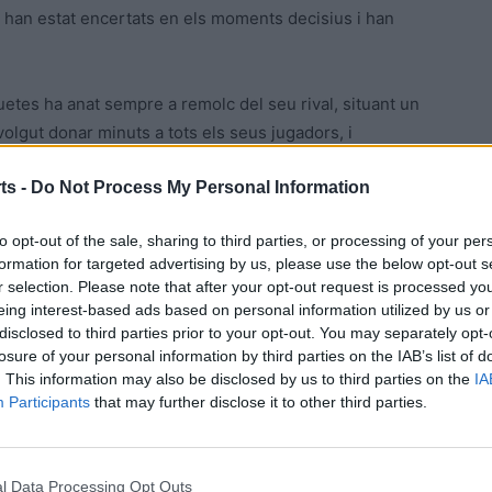
o han estat encertats en els moments decisius i han
quetes ha anat sempre a remolc del seu rival, situant un
olgut donar minuts a tots els seus jugadors, i
una reacció, que els ha permès reduir diferencies fins
ts -
Do Not Process My Personal Information
 el temps mort local, ha servit d’avis per als jugadors
ma Castellano han tancat el set i el partit.
to opt-out of the sale, sharing to third parties, or processing of your per
formation for targeted advertising by us, please use the below opt-out s
 plaça, però sense possibilitats d’ascens al qual només
r selection. Please note that after your opt-out request is processed y
eing interest-based ads based on personal information utilized by us or
disclosed to third parties prior to your opt-out. You may separately opt-
losure of your personal information by third parties on the IAB’s list of
. This information may also be disclosed by us to third parties on the
IA
Participants
that may further disclose it to other third parties.
l Data Processing Opt Outs