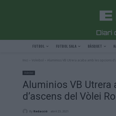
FUTBOL
FUTBOL SALA
BÀSQUET
H
Inici
Voleibol
Aluminios VB Utrera acaba amb les opcions d'
Voleibol
Aluminios VB Utrera
d’ascens del Vòlei R
By
Redacció
abril 23, 2021