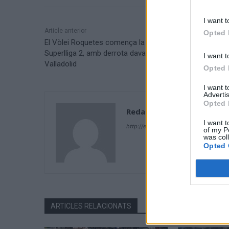
I want t
Article anterior
Opted 
El Vòlei Roquetes comença la fase d’ascens a la
Superlliga 2, amb derrota davant la Universitat de
I want t
Valladolid
Opted 
I want 
Advertis
Opted 
Redacció
I want t
http://ebresports.cat
of my P
was col
Opted 
ARTICLES RELACIONATS