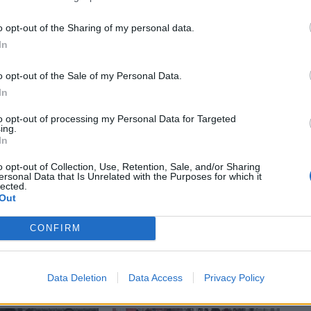
o opt-out of the Sharing of my personal data.
Article següent
In
Àngel Rangel, l’adéu d’una llegenda
o opt-out of the Sale of my Personal Data.
In
to opt-out of processing my Personal Data for Targeted
ing.
In
o opt-out of Collection, Use, Retention, Sale, and/or Sharing
ersonal Data that Is Unrelated with the Purposes for which it
lected.
Out
CONFIRM
Data Deletion
Data Access
Privacy Policy