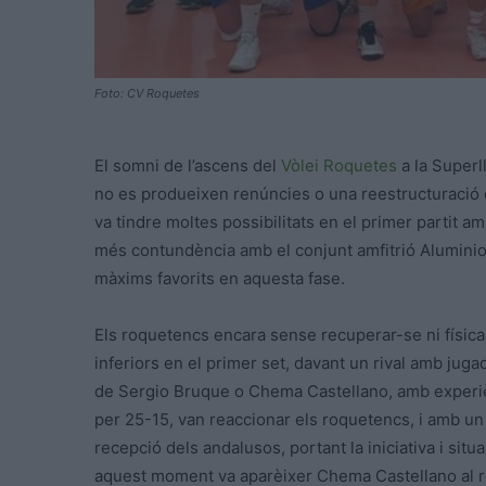
Foto: CV Roquetes
El somni de l’ascens del
Vòlei Roquetes
a la Superll
no es produeixen renúncies o una reestructuració d
va tindre moltes possibilitats en el primer partit am
més contundència amb el conjunt amfitrió Aluminio
màxims favorits en aquesta fase.
Els roquetencs encara sense recuperar-se ni física 
inferiors en el primer set, davant un rival amb juga
de Sergio Bruque o Chema Castellano, amb experiè
per 25-15, van reaccionar els roquetencs, i amb u
recepció dels andalusos, portant la iniciativa i sit
aquest moment va aparèixer Chema Castellano al re