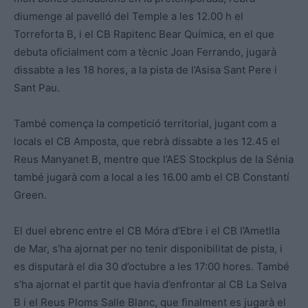
diumenge al pavelló del Temple a les 12.00 h el
Torreforta B, i el CB Rapitenc Bear Química, en el que
debuta oficialment com a tècnic Joan Ferrando, jugarà
dissabte a les 18 hores, a la pista de l’Asisa Sant Pere i
Sant Pau.
També comença la competició territorial, jugant com a
locals el CB Amposta, que rebrà dissabte a les 12.45 el
Reus Manyanet B, mentre que l’AES Stockplus de la Sénia
també jugarà com a local a les 16.00 amb el CB Constantí
Green.
El duel ebrenc entre el CB Móra d’Ebre i el CB l’Ametlla
de Mar, s’ha ajornat per no tenir disponibilitat de pista, i
es disputarà el dia 30 d’octubre a les 17:00 hores. També
s’ha ajornat el partit que havia d’enfrontar al CB La Selva
B i el Reus Ploms Salle Blanc, que finalment es jugarà el