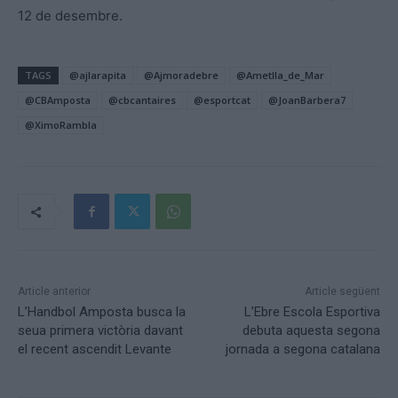
12 de desembre.
TAGS
@ajlarapita
@Ajmoradebre
@Ametlla_de_Mar
@CBAmposta
@cbcantaires
@esportcat
@JoanBarbera7
@XimoRambla
Article anterior
Article següent
L’Handbol Amposta busca la
L’Ebre Escola Esportiva
seua primera victòria davant
debuta aquesta segona
el recent ascendit Levante
jornada a segona catalana