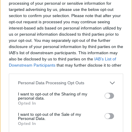
processing of your personal or sensitive information for
Comentari:
targeted advertising by us, please use the below opt-out
No
section to confirm your selection. Please note that after your
opt-out request is processed you may continue seeing
interest-based ads based on personal information utilized by
Co
us or personal information disclosed to third parties prior to
ele
your opt-out. You may separately opt-out of the further
Llo
disclosure of your personal information by third parties on the
we
IAB’s list of downstream participants. This information may
also be disclosed by us to third parties on the
IAB’s List of
Deseu el meu nom, el correu electrònic i el lloc web en
Downstream Participants
that may further disclose it to other
aquest navegador per a la propera vegada que comenti.
third parties.
Captcha
6 * 4 = ?
Personal Data Processing Opt Outs
I want to opt-out of the Sharing of my
personal data.
Please
Opted In
enter
the
I want to opt-out of the Sale of my
characters
Personal Data.
shown
Opted In
in