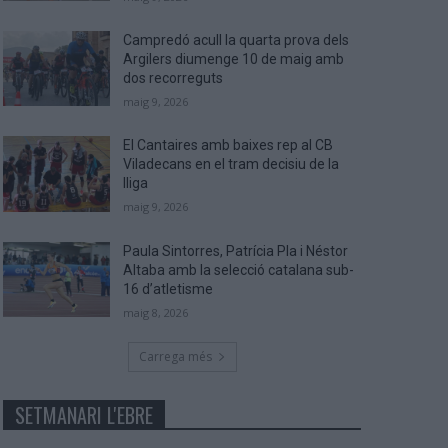
Campredó acull la quarta prova dels
Argilers diumenge 10 de maig amb
dos recorreguts
maig 9, 2026
El Cantaires amb baixes rep al CB
Viladecans en el tram decisiu de la
lliga
maig 9, 2026
Paula Sintorres, Patrícia Pla i Néstor
Altaba amb la selecció catalana sub-
16 d’atletisme
maig 8, 2026
Carrega més
SETMANARI L'EBRE