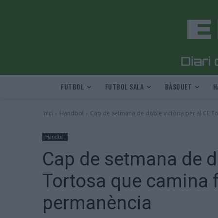
FUTBOL
FUTBOL SALA
BÀSQUET
H
Inici
Handbol
Cap de setmana de doble victòria per al CE To
Handbol
Cap de setmana de do
Tortosa que camina f
permanència