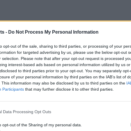
ts -
Do Not Process My Personal Information
4), Costals (1), Castander, Arnau Deu (1), Escabia,
Macias
to opt-out of the sale, sharing to third parties, or processing of your per
 Salvatella, Abel, Gerard Deu.
formation for targeted advertising by us, please use the below opt-out s
6), Alan Suárez, Carlos Fernández (2), Eduardo Gimeno
r selection. Please note that after your opt-out request is processed y
a (1), Eduard Pascual (1), Jairo Sala, Artal Abadias (3),
eing interest-based ads based on personal information utilized by us or
disclosed to third parties prior to your opt-out. You may separately opt-
losure of your personal information by third parties on the IAB’s list of
 Van amonestar al local Jordi Audí (15:19) i als visitants
. This information may also be disclosed by us to third parties on the
IA
olure als locals Jordi Audí (17:32), Eleazar Ferrando (2)
Participants
that may further disclose it to other third parties.
 Martí Valero (36:39).
9 (25′), 13-10 (descans), 13-12 (35′), 18-15 (40′), 20-18
l Data Processing Opt Outs
falta una victòria per a salvar-se
o opt-out of the Sharing of my personal data.