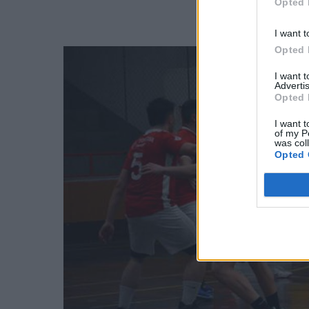
Opted 
I want t
Opted 
I want 
Advertis
Opted 
I want t
of my P
was col
Opted 