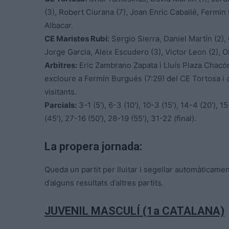
(3), Robert Ciurana (7), Joan Enric Caballé, Fermin
Albacar.
CE Maristes Rubí:
Sergio Sierra, Daniel Martín (2),
Jorge Garcia, Aleix Escudero (3), Víctor Leon (2), Or
Arbitres:
Eric Zambrano Zapata i Lluís Plaza Chacón
excloure a Fermín Burgués (7:29) del CE Tortosa i a
visitants.
Parcials:
3-1 (5′), 6-3 (10′), 10-3 (15′), 14-4 (20′), 
(45′), 27-16 (50′), 28-19 (55′), 31-22 (final).
La propera jornada:
Queda un partit per lluitar i segellar automàticame
d’alguns resultats d’altres partits.
JUVENIL MASCULÍ (1a CATALANA)