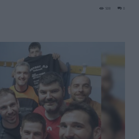
508
0