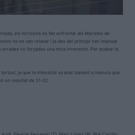
rnada, els tortosins es fan enfrontar als Maristes de
osins no es van relaxar i ja des del principi van imposar
s errades no forçades una mica innocents. Per acabar la
 tortosí, ja que la intensitat va anar baixant a mesura que
en un resultat de 31-22.
Audi, Eleazar Ferrando (7), Marc López (8), Blai Carrillo