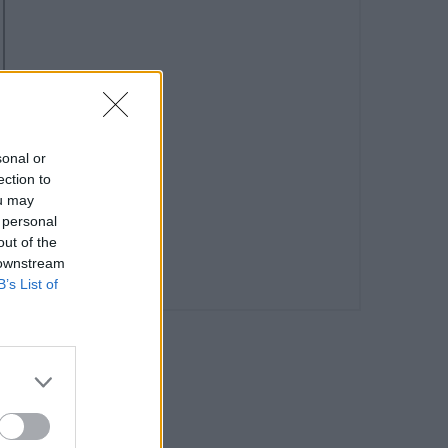
sonal or
ection to
ou may
 personal
out of the
 downstream
B’s List of