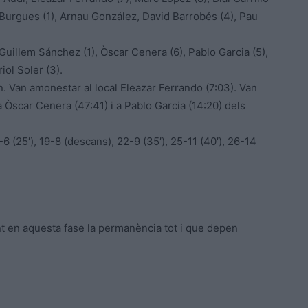
 Burgues (1), Arnau González, David Barrobés (4), Pau
 Guillem Sánchez (1), Òscar Cenera (6), Pablo Garcia (5),
iol Soler (3).
. Van amonestar al local Eleazar Ferrando (7:03). Van
 Òscar Cenera (47:41) i a Pablo Garcia (14:20) dels
15-6 (25′), 19-8 (descans), 22-9 (35′), 25-11 (40′), 26-14
nt en aquesta fase la permanència tot i que depen