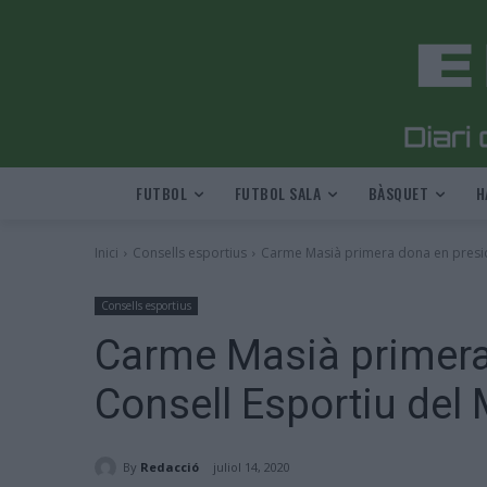
FUTBOL
FUTBOL SALA
BÀSQUET
H
Inici
Consells esportius
Carme Masià primera dona en presidi
Consells esportius
Carme Masià primera 
Consell Esportiu del
By
Redacció
juliol 14, 2020