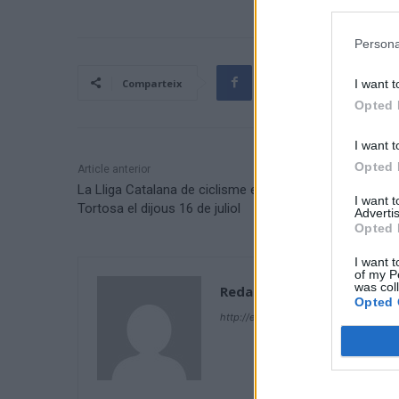
Persona
I want t
Comparteix
Opted 
I want t
Opted 
Article anterior
La Lliga Catalana de ciclisme en pista fa parada a
I want 
Tortosa el dijous 16 de juliol
Advertis
Opted 
I want t
of my P
was col
Redacció
Opted 
http://ebresports.cat