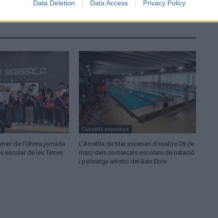
Data Deletion
Data Access
Privacy Policy
s
Consells esportius
enari de l’última jornada
L’Ametlla de Mar escenari dissabte 28 de
cs escolar de les Terres
març dels comarcals escolars de natació
i patinatge artístic del Baix Ebre