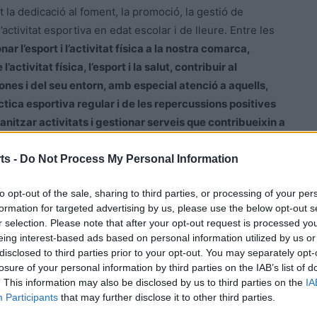
la dedicació al foment, la promoció, la gestió de
activitat esportiva en edat escolar i de lleure. Entre les
r l’esport i l’activitat física a la nostra comarca,
activitat física, l’esport i la salut, contribuir al
ones i del seu entorn, amb especial atenció a aquells,
ctica esportiva regular i de les repercussions positives
ganitzar activitats i gestionar serveis que contribueixin a
ots els col·lectius»
.
ts -
Do Not Process My Personal Information
l’educació en transmissió de valors esportius,
to opt-out of the sale, sharing to third parties, or processing of your per
ctivitat física regular entre la població del Montsià per
formation for targeted advertising by us, please use the below opt-out s
en els valors de la competència, equitat, esforç,
r selection. Please note that after your opt-out request is processed y
olidaritat i valentia. I sempre pensant en una filosofia
eing interest-based ads based on personal information utilized by us or
disclosed to third parties prior to your opt-out. You may separately opt-
losure of your personal information by third parties on the IAB’s list of
. This information may also be disclosed by us to third parties on the
IA
Participants
that may further disclose it to other third parties.