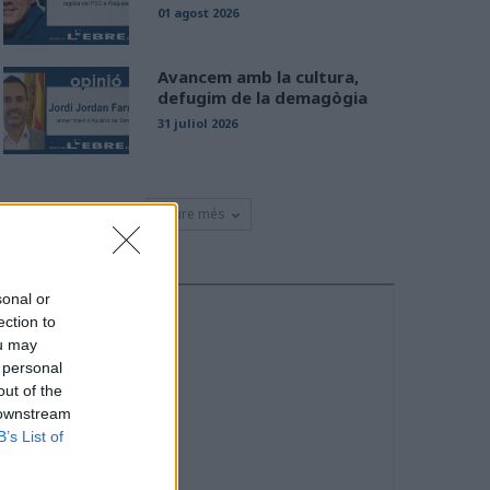
01 agost 2026
Avancem amb la cultura,
defugim de la demagògia
31 juliol 2026
Veure més
sonal or
ection to
ou may
 personal
out of the
 downstream
B’s List of