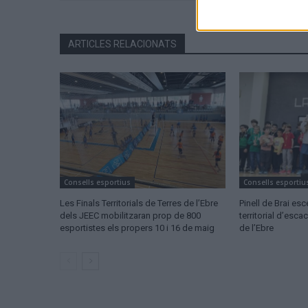
ARTICLES RELACIONATS
Consells esportius
Consells esportiu
Les Finals Territorials de Terres de l’Ebre
Pinell de Brai esc
dels JEEC mobilitzaran prop de 800
territorial d’esca
esportistes els propers 10 i 16 de maig
de l’Ebre