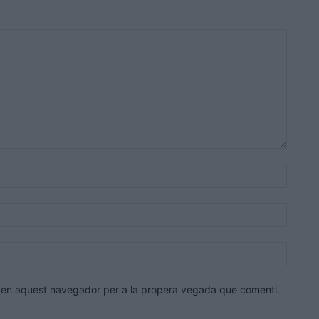
Nom:*
Correu
electrò
Lloc
web:
eb en aquest navegador per a la propera vegada que comenti.