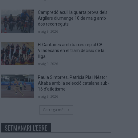
Campredó acull la quarta prova dels
Argilers diumenge 10 de maig amb
dos recorreguts
maig 9, 2026
El Cantaires amb baixes rep al CB
Viladecans en el tram decisiu de la
lliga
maig 9, 2026
Paula Sintorres, Patrícia Pla i Néstor
Altaba amb la selecció catalana sub-
16 d’atletisme
maig 8, 2026
Carrega més
SETMANARI L'EBRE