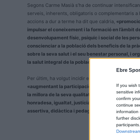
Segons Carme Masià s’ha de continuar intensificant 
serveis, inherents, obligatoris o complementaris a l’
accions a dur a terme ha dit que caldria,
«promociona
impulsar el coneixement i la formació en l’àmbit de l’
desenvolupament físic, psíquic i social de les pers
conscienciar a la població dels beneficis de la prà
sobre la seva salut i el seu benestar personal, i or
la salut integral de la població i facilitar l’accés a t
Ebre Spor
Per últim, ha volgut incidir en aspectes relatius a 
If you wish 
«augmentant la participació i hàbit de pràctica d’a
sensitive in
la millora de la seva qualitat de vida, aprofundint 
confirm you
honradesa, igualtat, justícia, llibertat, respecte, s
continue se
assertiva, didàctica i pedagògica»
.
information 
further disc
participants
Downstream 