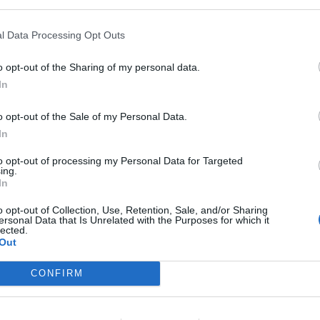
l Data Processing Opt Outs
o opt-out of the Sharing of my personal data.
In
o opt-out of the Sale of my Personal Data.
In
Article següent
Fàbregues Motorsports presenta els seus equips de
to opt-out of processing my Personal Data for Targeted
ciclisme
ing.
In
o opt-out of Collection, Use, Retention, Sale, and/or Sharing
ersonal Data that Is Unrelated with the Purposes for which it
lected.
Out
CONFIRM