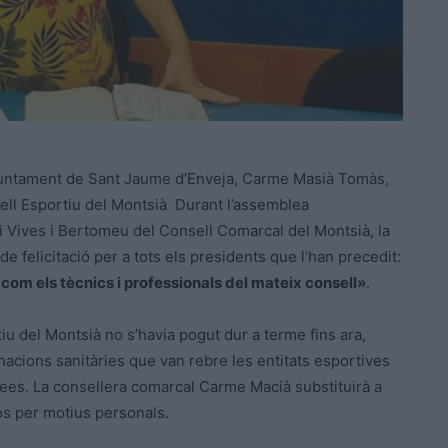
ajuntament de Sant Jaume d’Enveja, Carme Masià Tomàs,
sell Esportiu del Montsià Durant l’assemblea
li Vives i Bertomeu del Consell Comarcal del Montsià, la
e felicitació per a tots els presidents que l’han precedit:
 com els tècnics i professionals del mateix consell»
.
u del Montsià no s’havia pogut dur a terme fins ara,
anacions sanitàries que van rebre les entitats esportives
ees. La consellera comarcal Carme Macià substituirà a
os per motius personals.