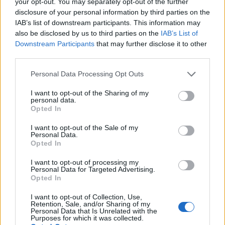
DEIXA UNA RESPOSTA
your opt-out. You may separately opt-out of the further
disclosure of your personal information by third parties on the
IAB’s list of downstream participants. This information may
also be disclosed by us to third parties on the
IAB’s List of
Downstream Participants
that may further disclose it to other
third parties.
Personal Data Processing Opt Outs
I want to opt-out of the Sharing of my
personal data.
Comentari:
Opted In
No
I want to opt-out of the Sale of my
Personal Data.
Co
Opted In
ele
I want to opt-out of processing my
Llo
Personal Data for Targeted Advertising.
Opted In
we
Deseu el meu nom, el correu electrònic i el lloc web en
I want to opt-out of Collection, Use,
Retention, Sale, and/or Sharing of my
aquest navegador per a la propera vegada que comenti.
Personal Data that Is Unrelated with the
Purposes for which it was collected.