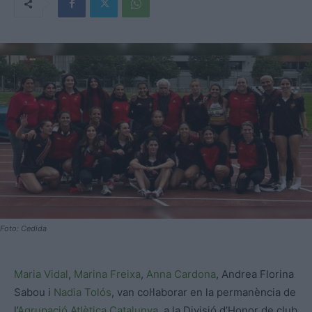
Foto: Cedida
Maria Vidal
,
Marina Freixa
,
Anna Cardona
, Andrea Florina
Sabou i
Nadia Tolós
, van col·laborar en la permanència de
l’
Agrupació Atlètica Catalunya
, a la Divisió d’Honor de club