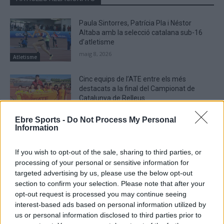
Paula Sintorres, Patrícia Pla i Néstor
Altaba amb la selecció catalana sub-16
d’atletisme
maig 8, 2026
Atletisme
Cinc equips de l’ATE entre els més
destacats a la final del Campionat de
Catalunya de Relleus
abril 30, 2026
Atletisme
Ebre Sports -
Do Not Process My Personal
Information
Batea va acollir la tercera edició de la
solidària Cursa dels Cellers
If you wish to opt-out of the sale, sharing to third parties, or
abril 15, 2026
processing of your personal or sensitive information for
Atletisme
targeted advertising by us, please use the below opt-out
section to confirm your selection. Please note that after your
opt-out request is processed you may continue seeing
interest-based ads based on personal information utilized by
us or personal information disclosed to third parties prior to