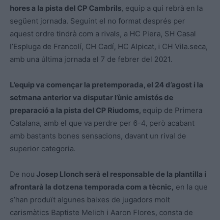
hores a la pista del CP Cambrils
, equip a qui rebrà en la
següent jornada. Seguint el no format després per
aquest ordre tindrà com a rivals, a HC Piera, SH Casal
l’Espluga de Francolí, CH Cadí, HC Alpicat, i CH Vila.seca,
amb una última jornada el 7 de febrer del 2021.
L’equip va començar la pretemporada, el 24 d’agost i la
setmana anterior va disputar l’ùnic amistós de
preparació a la pista del CP Riudoms,
equip de Primera
Catalana, amb el que va perdre per 6-4, però acabant
amb bastants bones sensacions, davant un rival de
superior categoria.
De nou
Josep Llonch serà el responsable de la plantilla i
afrontarà la dotzena temporada com a tècnic,
en la que
s’han produït algunes baixes de jugadors molt
carismàtics Baptiste Melich i Aaron Flores, consta de