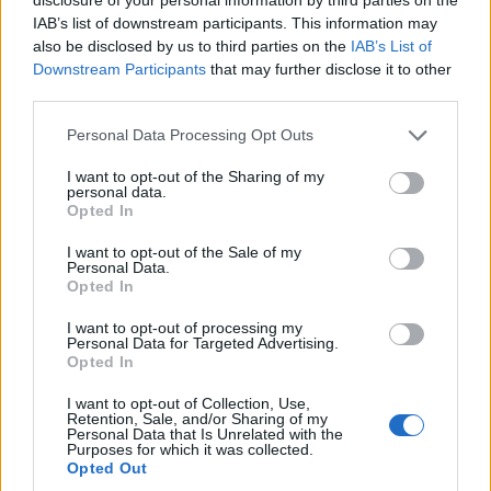
IAB’s list of downstream participants. This information may
also be disclosed by us to third parties on the
IAB’s List of
Downstream Participants
that may further disclose it to other
third parties.
Personal Data Processing Opt Outs
Comentari:
I want to opt-out of the Sharing of my
personal data.
No
Opted In
I want to opt-out of the Sale of my
Co
Personal Data.
ele
Opted In
Llo
I want to opt-out of processing my
we
Personal Data for Targeted Advertising.
Opted In
Deseu el meu nom, el correu electrònic i el lloc web en
aquest navegador per a la propera vegada que comenti.
I want to opt-out of Collection, Use,
Retention, Sale, and/or Sharing of my
Personal Data that Is Unrelated with the
Captcha
5 * 2 = ?
Purposes for which it was collected.
Opted Out