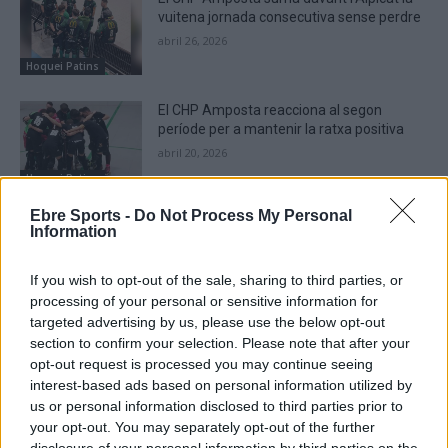
vuitena jornada consecutiva sense perdre
abril 26, 2026
Hoquei Patins
El CHP Amposta reacciona al segon
període per a mantenir la ratxa positiva
abril 20, 2026
Hoquei Patins
Ebre Sports -
Do Not Process My Personal
El CHP Amposta supera a un dels seus
Information
rivals més directes en la lluita per l’ascens
abril 14, 2026
If you wish to opt-out of the sale, sharing to third parties, or
Hoquei Patins
processing of your personal or sensitive information for
targeted advertising by us, please use the below opt-out
section to confirm your selection. Please note that after your
opt-out request is processed you may continue seeing
interest-based ads based on personal information utilized by
DEIXA UNA RESPOSTA
us or personal information disclosed to third parties prior to
your opt-out. You may separately opt-out of the further
disclosure of your personal information by third parties on the