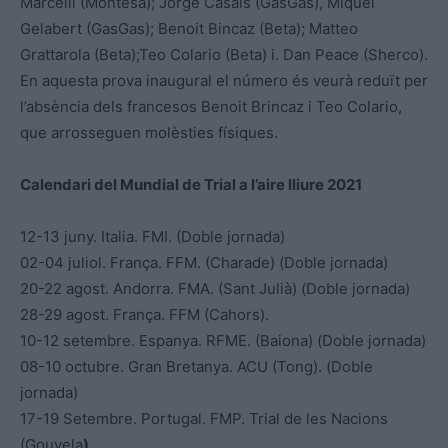
Marcelli (Montesa); Jorge Casals (GasGas), Miquel
Gelabert (GasGas); Benoit Bincaz (Beta); Matteo
Grattarola (Beta);Teo Colario (Beta) i. Dan Peace (Sherco).
En aquesta prova inaugural el número és veurà reduït per
l’absència dels francesos Benoit Brincaz i Teo Colario,
que arrosseguen molèsties físiques.
Calendari del Mundial de Trial a l’aire lliure 2021
12-13 juny. Italia. FMI. (Doble jornada)
02-04 juliol. França. FFM. (Charade) (Doble jornada)
20-22 agost. Andorra. FMA. (Sant Julià) (Doble jornada)
28-29 agost. França. FFM (Cahors).
10-12 setembre. Espanya. RFME. (Baiona) (Doble jornada)
08-10 octubre. Gran Bretanya. ACU (Tong). (Doble
jornada)
17-19 Setembre. Portugal. FMP. Trial de les Nacions
(Gouvela
)