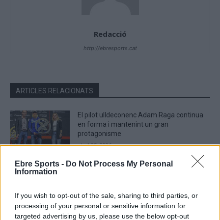
Redacció
http://ebresports.cat
ARTICLES RELACIONATS
El pilot ulldeconenc Adam Raga continua
en forma i mantenint un gran
protagonisme
abril 25, 2026
Trial
Ebre Sports -
Do Not Process My Personal
Aleix Alcon en segon lloc al Trial dels
Information
Alfacs, primera prova del calendari de la
Copa Catalana del Trial de Nens
If you wish to opt-out of the sale, sharing to third parties, or
febrer 23, 2026
Trial
processing of your personal or sensitive information for
targeted advertising by us, please use the below opt-out