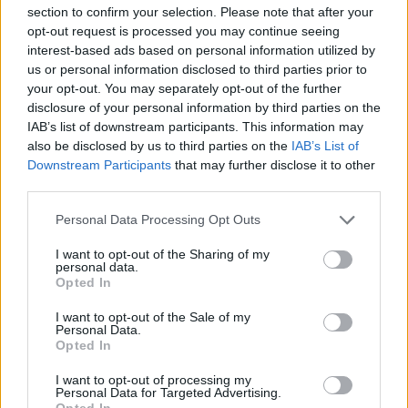
El Trial dels Alfacs obre el calendari de la
section to confirm your selection. Please note that after your
Copa Catalana de Trial de Nens
opt-out request is processed you may continue seeing
febrer 21, 2026
interest-based ads based on personal information utilized by
us or personal information disclosed to third parties prior to
Trial
your opt-out. You may separately opt-out of the further
disclosure of your personal information by third parties on the
IAB’s list of downstream participants. This information may
also be disclosed by us to third parties on the
IAB’s List of
Downstream Participants
that may further disclose it to other
DEIXA UNA RESPOSTA
third parties.
Personal Data Processing Opt Outs
I want to opt-out of the Sharing of my
personal data.
Opted In
I want to opt-out of the Sale of my
Personal Data.
Opted In
Comentari:
No
I want to opt-out of processing my
Personal Data for Targeted Advertising.
Opted In