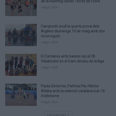
de la Running Sèries Terres de l’Ebre
that
maig 9, 2026
you
are
human.
Campredó acull la quarta prova dels
Argilers diumenge 10 de maig amb dos
recorreguts
maig 9, 2026
El Cantaires amb baixes rep al CB
Viladecans en el tram decisiu de la lliga
maig 9, 2026
Paula Sintorres, Patrícia Pla i Néstor
Altaba amb la selecció catalana sub-16
d’atletisme
maig 8, 2026
Carrega més