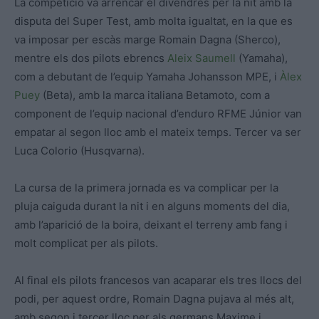
La competició va arrencar el divendres per la nit amb la
disputa del Super Test, amb molta igualtat, en la que es
va imposar per escàs marge Romain Dagna (Sherco),
mentre els dos pilots ebrencs
Aleix Saumell
(Yamaha),
com a debutant de l’equip Yamaha Johansson MPE, i
Àlex
Puey
(Beta), amb la marca italiana Betamoto, com a
component de l’equip nacional d’enduro RFME Júnior van
empatar al segon lloc amb el mateix temps. Tercer va ser
Luca Colorio (Husqvarna).
La cursa de la primera jornada es va complicar per la
pluja caiguda durant la nit i en alguns moments del dia,
amb l’aparició de la boira, deixant el terreny amb fang i
molt complicat per als pilots.
Al final els pilots francesos van acaparar els tres llocs del
podi, per aquest ordre, Romain Dagna pujava al més alt,
amb segon i tercer lloc per als germans Maxime i