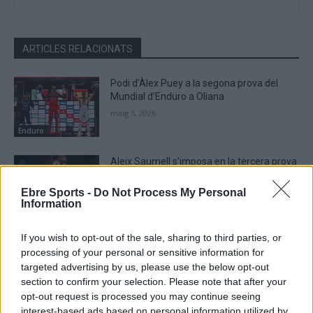
ARTICLES RELACIONATS
Podi d’Àlex Puey a la segona prova del
Mundial d’Enduro a Oliana
maig 5, 2026
Enduro
Aleix Saumell s’imposa en la tercera prova
de l’estatal d’Enduro en Open Júnior a
Antas
Ebre Sports -
Do Not Process My Personal
Information
abril 21, 2026
Enduro
If you wish to opt-out of the sale, sharing to third parties, or
Àlex Puey i Aleix Saumell comencen
processing of your personal or sensitive information for
puntuant al Mundial d’Enduro
targeted advertising by us, please use the below opt-out
abril 14, 2026
section to confirm your selection. Please note that after your
Enduro
opt-out request is processed you may continue seeing
interest-based ads based on personal information utilized by