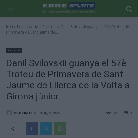
Inici
Poliesportiu
Ciclisme
Danil Svilovskii guanya el 57è Trofeu de
Primavera de Sant Jaume de...
Ciclisme
Danil Svilovskii guanya el 57è
Trofeu de Primavera de Sant
Jaume de Llierca de la Volta a
Girona júnior
By
Redacció
maig 5, 2025
123
0