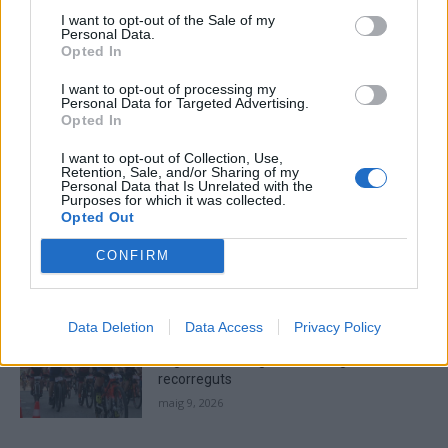
I want to opt-out of the Sale of my
Personal Data.
Please
Opted In
enter
the
I want to opt-out of processing my
Personal Data for Targeted Advertising.
characters
Opted In
shown
in
I want to opt-out of Collection, Use,
the
Retention, Sale, and/or Sharing of my
ÚLTIMES NOTÍCIES
Personal Data that Is Unrelated with the
CAPTCHA
Purposes for which it was collected.
to
Opted Out
La Cursa de l’Aldea segona d’etiqueta d’or
verify
de la Running Sèries Terres de l’Ebre
that
CONFIRM
maig 9, 2026
you
are
human.
Data Deletion
Data Access
Privacy Policy
Campredó acull la quarta prova dels
Argilers diumenge 10 de maig amb dos
recorreguts
maig 9, 2026