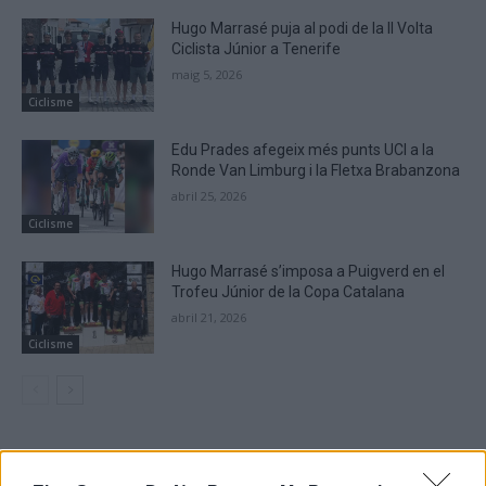
Hugo Marrasé puja al podi de la II Volta
Ciclista Júnior a Tenerife
maig 5, 2026
Ciclisme
Edu Prades afegeix més punts UCI a la
Ronde Van Limburg i la Fletxa Brabanzona
abril 25, 2026
Ciclisme
Hugo Marrasé s’imposa a Puigverd en el
Trofeu Júnior de la Copa Catalana
abril 21, 2026
Ciclisme
DEIXA UNA RESPOSTA