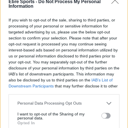
Ebre Sports -
Do Not Process My Personal
Information
If you wish to opt-out of the sale, sharing to third parties, or
processing of your personal or sensitive information for
targeted advertising by us, please use the below opt-out
section to confirm your selection. Please note that after your
opt-out request is processed you may continue seeing
interest-based ads based on personal information utilized by
Comentari:
us or personal information disclosed to third parties prior to
No
your opt-out. You may separately opt-out of the further
disclosure of your personal information by third parties on the
Co
IAB’s list of downstream participants. This information may
ele
also be disclosed by us to third parties on the
IAB’s List of
Downstream Participants
that may further disclose it to other
Llo
third parties.
we
Personal Data Processing Opt Outs
Deseu el meu nom, el correu electrònic i el lloc web en
aquest navegador per a la propera vegada que comenti.
I want to opt-out of the Sharing of my
personal data.
Opted In
Captcha
9 * 5 = ?