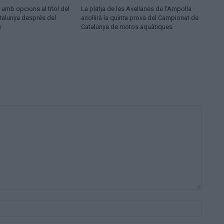
 amb opcions al títol del
La platja de les Avellanes de l’Ampolla
talunya després del
acollirà la quinta prova del Campionat de
a
Catalunya de motos aquàtiques
Nom:*