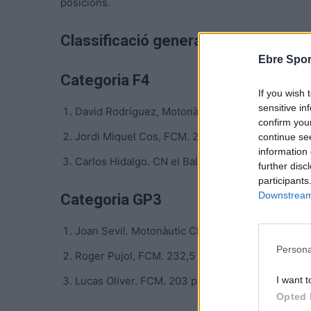
posicions.
Classificació general provisional
Ebre Spor
Categoria F4
If you wish 
sensitive in
David Rodríguez, Motonàutic Club Amposta. 281
confirm you
Jordi Miquel Cos, FCM. 232,5 punts.
continue se
information 
Carlos Hidalgo. CN el Balís. 187,5 punts.
further disc
participants
Downstream 
Categoria GP3
Joan Sevil. Motonàutic Club Amposta. 274,5 pun
Persona
Roger Pujol, FCM. 232,5 punts.
I want t
Lucas Oliver. FCM. 203 punts.
Opted 