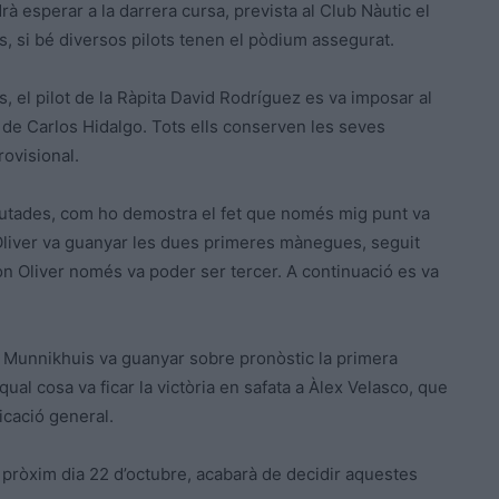
rà esperar a la darrera cursa, prevista al Club Nàutic el
s, si bé diversos pilots tenen el pòdium assegurat.
, el pilot de la Ràpita David Rodríguez es va imposar al
 de Carlos Hidalgo. Tots ells conserven les seves
rovisional.
putades, com ho demostra el fet que només mig punt va
 Oliver va guanyar les dues primeres mànegues, seguit
on Oliver només va poder ser tercer. A continuació es va
is Munnikhuis va guanyar sobre pronòstic la primera
qual cosa va ficar la victòria en safata a Àlex Velasco, que
icació general.
el pròxim dia 22 d’octubre, acabarà de decidir aquestes