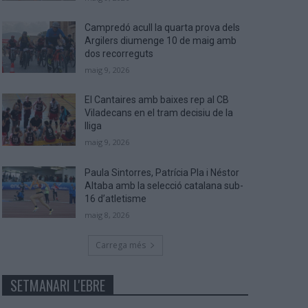
Campredó acull la quarta prova dels
Argilers diumenge 10 de maig amb
dos recorreguts
maig 9, 2026
El Cantaires amb baixes rep al CB
Viladecans en el tram decisiu de la
lliga
maig 9, 2026
Paula Sintorres, Patrícia Pla i Néstor
Altaba amb la selecció catalana sub-
16 d’atletisme
maig 8, 2026
Carrega més
SETMANARI L'EBRE