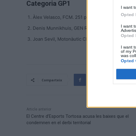
Categoria GP1
I want t
Opted 
Àlex Velasco, FCM. 251 punts.
I want 
Denis Munnikhuis, GEN Roses. 201,5 punts.
Advertis
Opted 
Joan Sevil, Motonàutic Club Amposta. 188 punts
I want t
of my P
was col
Opted 
Comparteix
Article anterior
El Centre d’Esports Tortosa acusa les baixes que el
condemnen en el derbi territorial