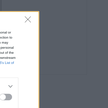
sonal or
ection to
ou may
 personal
out of the
 downstream
B’s List of