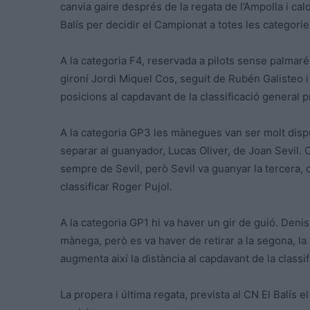
canvia gaire després de la regata de l’Ampolla i cald
Balís per decidir el Campionat a totes les categorie
A la categoria F4, reservada a pilots sense palmarés
gironí Jordi Miquel Cos, seguit de Rubén Galisteo i
posicions al capdavant de la classificació general p
A la categoria GP3 les mànegues van ser molt dis
separar al guanyador, Lucas Oliver, de Joan Sevil.
sempre de Sevil, però Sevil va guanyar la tercera, 
classificar Roger Pujol.
A la categoria GP1 hi va haver un gir de guió. Den
mànega, però es va haver de retirar a la segona, la 
augmenta així la distància al capdavant de la classif
La propera i última regata, prevista al CN El Balís 