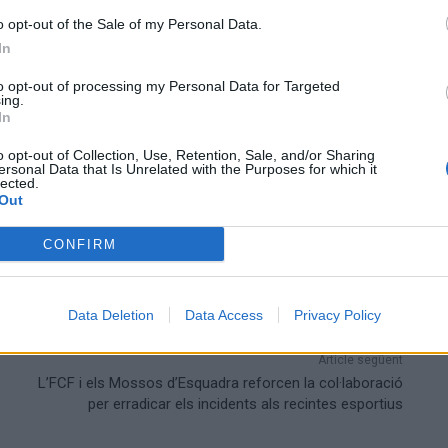
o opt-out of the Sale of my Personal Data.
In
to opt-out of processing my Personal Data for Targeted
ing.
In
.
o opt-out of Collection, Use, Retention, Sale, and/or Sharing
ersonal Data that Is Unrelated with the Purposes for which it
lected.
Out
CONFIRM
Data Deletion
Data Access
Privacy Policy
Article següent
L’FCF i els Mossos d’Esquadra reforcen la col·laboració
per erradicar els incidents als recintes esportius