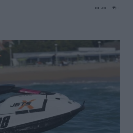
208
0