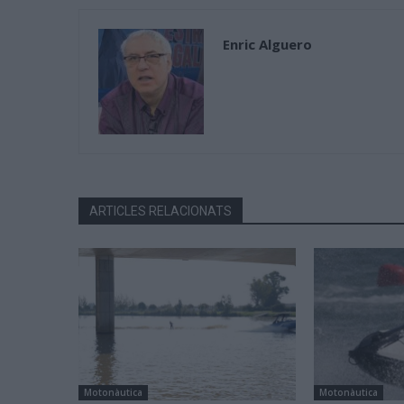
Enric Alguero
ARTICLES RELACIONATS
Motonàutica
Motonàutica