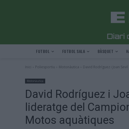
FUTBOL
FUTBOL SALA
BÀSQUET
H
Inici
Poliesportiu
Motonàutica
David Rodríguez i Joan Sevil
Motonàutica
David Rodríguez i Jo
lideratge del Campio
Motos aquàtiques