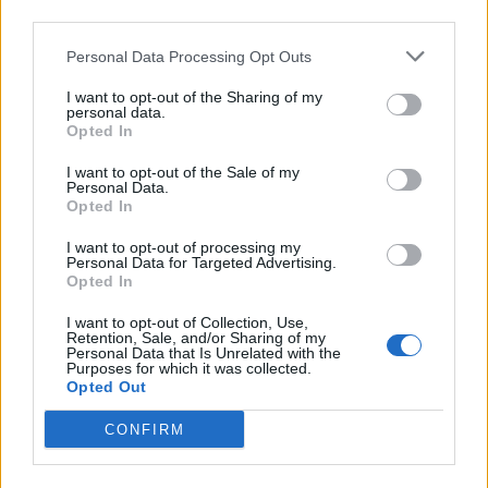
third parties.
Personal Data Processing Opt Outs
I want to opt-out of the Sharing of my
personal data.
Opted In
I want to opt-out of the Sale of my
Enric Alguero
Personal Data.
Opted In
I want to opt-out of processing my
Personal Data for Targeted Advertising.
ARTICLES RELACIONATS
Opted In
I want to opt-out of Collection, Use,
El Cantaires amb baixes rep al CB
Retention, Sale, and/or Sharing of my
Viladecans en el tram decisiu de la lliga
Personal Data that Is Unrelated with the
Purposes for which it was collected.
maig 9, 2026
Opted Out
Bàsquet
CONFIRM
El Cantaires guanya al Serrallo a un rival
directe i recupera les opcions d’ascens