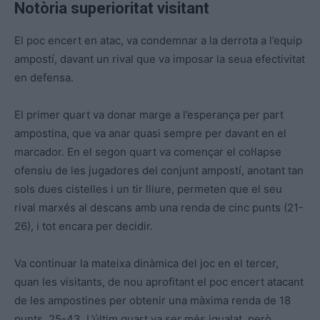
Notòria superioritat visitant
El poc encert en atac, va condemnar a la derrota a l’equip
ampostí, davant un rival que va imposar la seua efectivitat
en defensa.
El primer quart va donar marge a l’esperança per part
ampostina, que va anar quasi sempre per davant en el
marcador. En el segon quart va començar el col·lapse
ofensiu de les jugadores del conjunt ampostí, anotant tan
sols dues cistelles i un tir lliure, permeten que el seu
rival marxés al descans amb una renda de cinc punts (21-
26), i tot encara per decidir.
Va continuar la mateixa dinàmica del joc en el tercer,
quan les visitants, de nou aprofitant el poc encert atacant
de les ampostines per obtenir una màxima renda de 18
punts, 25-43. L’últim quart va ser més igualat, però