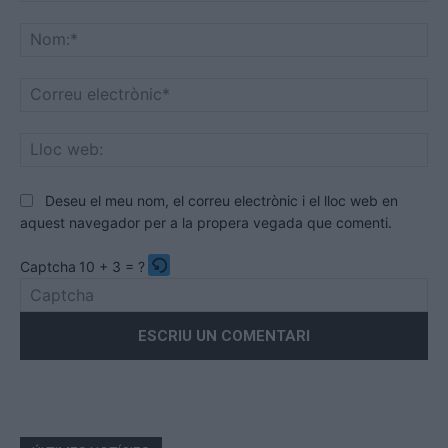
Comentari:
No
Co
ele
Llo
we
Deseu el meu nom, el correu electrònic i el lloc web en
aquest navegador per a la propera vegada que comenti.
Captcha
10 + 3 = ?
Please
enter
the
characters
shown
in
the