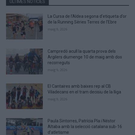
ÚLTIMES NOTÍCIES
CAPTCHA
to
La Cursa de l’Aldea segona d’etiqueta d’or
verify
de la Running Sèries Terres de l’Ebre
that
maig 9, 2026
you
are
human.
Campredó acull la quarta prova dels
Argilers diumenge 10 de maig amb dos
recorreguts
maig 9, 2026
El Cantaires amb baixes rep al CB
Viladecans en el tram decisiu de la lliga
maig 9, 2026
Paula Sintorres, Patrícia Pla i Néstor
Altaba amb la selecció catalana sub-16
d’atletisme