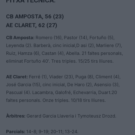
FITXA TÈCNICA:
CB AMPOSTA, 56 (23)
AE CLARET, 62 (27)
CB Amposta:
Romero (16), Pastor (14), Fortuño (5),
Leyenda (2). Barberà, cinc inicial,D asi (2), Marliere (7),
Ruiz, Hamza (6), Castan (4), Abella. 21 faltes personals,
eliminat Fortuño 40′. Tres triples. 15/25 tirs lliures.
AE Claret:
Ferré (1), Viader (23), Puga (8), Climent (4),
José Garcia (15), cinc inicial, De Haro (2), Asensio (3),
Pascual (4). Lacambra, Galofré, Echevarria, Duart.20
faltes personals. Onze triples. 10/18 tirs lliures.
Àrbitres:
Gerard Garcia Llaveria i Tymoteusz Drozd.
Parcials:
14-8; 9-19; 20-11; 13-24.