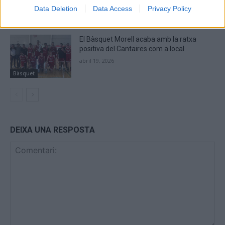
abril 28, 2026
Data Deletion
Data Access
Privacy Policy
Bàsquet
El Bàsquet Morell acaba amb la ratxa
positiva del Cantaires com a local
abril 19, 2026
Bàsquet
DEIXA UNA RESPOSTA