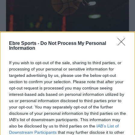
Ebre Sports -
Do Not Process My Personal
Information
If you wish to opt-out of the sale, sharing to third parties, or
processing of your personal or sensitive information for
targeted advertising by us, please use the below opt-out
section to confirm your selection. Please note that after your
opt-out request is processed you may continue seeing
interest-based ads based on personal information utilized by
us or personal information disclosed to third parties prior to
Article anterior
Article següent
your opt-out. You may separately opt-out of the further
El líder no li dona gaires
El líder li passa per sobre al
disclosure of your personal information by third parties on the
opcions al CTT Tortosa
Gandesa femení
IAB’s list of downstream participants. This information may
also be disclosed by us to third parties on the
IAB’s List of
Downstream Participants
that may further disclose it to other