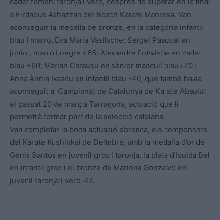
cadet femení taronja i verd, després de superar en la final
a Firdaous Akhazzan del Bosch Karate Manresa. Van
aconseguir la medalla de bronze, en la categoria infantil
blau i marró, Eva Maria Vasilache; Sergei Pascual en
junior, marró i negre +65; Alexandre Entwistie en cadet
blau +60; Marian Carausu en sènior masculí blau+70 i
Anna Ànnia Ivascu en infantil blau -40, que també havia
aconseguit al Campionat de Catalunya de Karate Absolut
el passat 20 de març a Tarragona, actuació que li
permetrà formar part de la selecció catalana.
Van completar la bona actuació ebrenca, els components
del Karate Kushinkai de Deltebre, amb la medalla d’or de
Genis Santos en juvenil groc i taronja, la plata d’Isolda Bel
en infantil groc i el bronze de Mariona Gonzalvo en
juvenil taronja i verd-47.