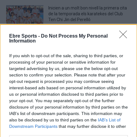
Inicien a un molt bon nivell la primera cita
de la temporada els karatekes del Club
Ten Chi Jin del Perelló
febrer 5, 2026
Karate
Ebre Sports -
Do Not Process My Personal
Information
If you wish to opt-out of the sale, sharing to third parties, or
processing of your personal or sensitive information for
DEIXA UNA RESPOSTA
targeted advertising by us, please use the below opt-out
section to confirm your selection. Please note that after your
opt-out request is processed you may continue seeing
interest-based ads based on personal information utilized by
us or personal information disclosed to third parties prior to
your opt-out. You may separately opt-out of the further
disclosure of your personal information by third parties on the
IAB’s list of downstream participants. This information may
also be disclosed by us to third parties on the
IAB’s List of
Comentari:
Downstream Participants
that may further disclose it to other
No
third parties.