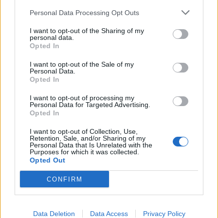
Personal Data Processing Opt Outs
Co
ele
I want to opt-out of the Sharing of my
personal data.
Llo
Opted In
we
I want to opt-out of the Sale of my
Personal Data.
Deseu el meu nom, el correu electrònic i el lloc web en
Opted In
aquest navegador per a la propera vegada que comenti.
I want to opt-out of processing my
Captcha
9 - 5 = ?
Personal Data for Targeted Advertising.
Opted In
Please
I want to opt-out of Collection, Use,
Retention, Sale, and/or Sharing of my
enter
Personal Data that Is Unrelated with the
the
Purposes for which it was collected.
Opted Out
characters
shown
CONFIRM
in
the
ÚLTIMES NOTÍCIES
CAPTCHA
to
Data Deletion
Data Access
Privacy Policy