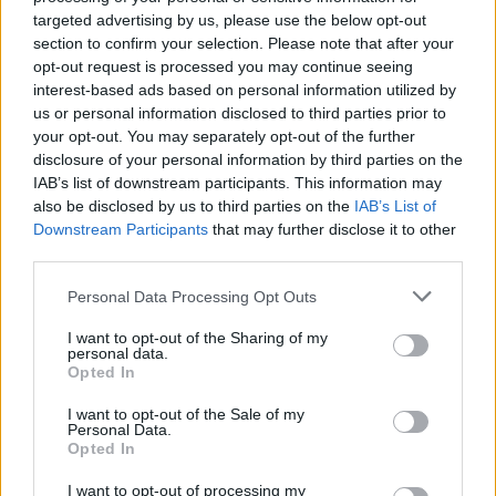
No
targeted advertising by us, please use the below opt-out
section to confirm your selection. Please note that after your
opt-out request is processed you may continue seeing
Co
interest-based ads based on personal information utilized by
ele
us or personal information disclosed to third parties prior to
your opt-out. You may separately opt-out of the further
Llo
disclosure of your personal information by third parties on the
we
IAB’s list of downstream participants. This information may
Deseu el meu nom, el correu electrònic i el lloc web en
also be disclosed by us to third parties on the
IAB’s List of
aquest navegador per a la propera vegada que comenti.
Downstream Participants
that may further disclose it to other
third parties.
Captcha
10 - 3 = ?
Personal Data Processing Opt Outs
I want to opt-out of the Sharing of my
Please
personal data.
enter
Opted In
the
characters
I want to opt-out of the Sale of my
Personal Data.
shown
Opted In
in
the
ÚLTIMES NOTÍCIES
I want to opt-out of processing my