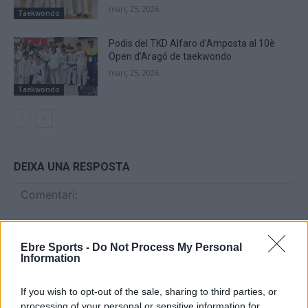
març 25, 2026
Taekwondo
Podis del TKD Alfaro d’Amposta al 10è
Open d’Aragó de taekwondo
març 25, 2026
Taekwondo
DEIXA UNA RESPOSTA
Ebre Sports -
Do Not Process My Personal
Information
If you wish to opt-out of the sale, sharing to third parties, or
Comentari:
processing of your personal or sensitive information for