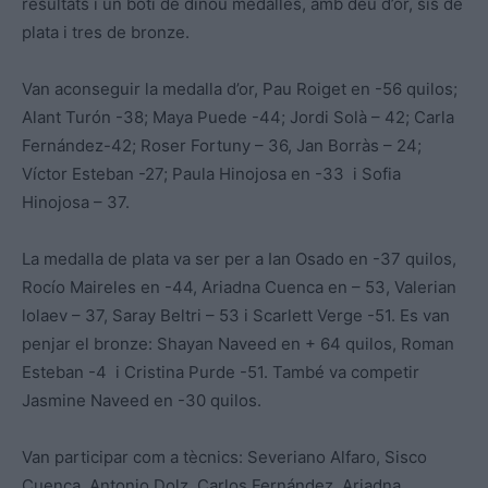
resultats i un botí de dinou medalles, amb deu d’or, sis de
plata i tres de bronze.
Van aconseguir la medalla d’or, Pau Roiget en -56 quilos;
Alant Turón -38; Maya Puede -44; Jordi Solà – 42; Carla
Fernández-42; Roser Fortuny – 36, Jan Borràs – 24;
Víctor Esteban -27; Paula Hinojosa en -33 i Sofia
Hinojosa – 37.
La medalla de plata va ser per a Ian Osado en -37 quilos,
Rocío Maireles en -44, Ariadna Cuenca en – 53, Valerian
lolaev – 37, Saray Beltri – 53 i Scarlett Verge -51. Es van
penjar el bronze: Shayan Naveed en + 64 quilos, Roman
Esteban -4 i Cristina Purde -51. També va competir
Jasmine Naveed en -30 quilos.
Van participar com a tècnics: Severiano Alfaro, Sisco
Cuenca, Antonio Dolz, Carlos Fernández, Ariadna