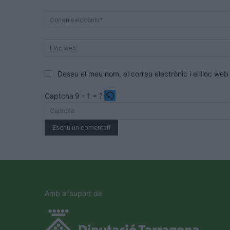
Deseu el meu nom, el correu electrònic i el lloc w
Captcha
9 - 1 = ?
Please
enter
the
characters
shown
in
the
Amb el suport de
CAPTCHA
to
verify