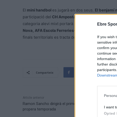
El
mini handbol
es jugarà en dos seus.
El benjamí 
participació del
CH Amposta, AMPA Escola del Temp
categoria alevi mixt portarà els equips classificats 
Ebre Spor
Nova, AFA Escola Ferreries-Verd, Escola Cinta C
If you wish 
finals territorials es tracta del pas previ per parti
sensitive in
confirm you
continue se
information 
further disc
participants
Comparteix
Downstream 
Persona
Article anterior
Ramon Sancho dirigirà el primer equip de la rapitenca l
I want t
propera temporada
Opted 