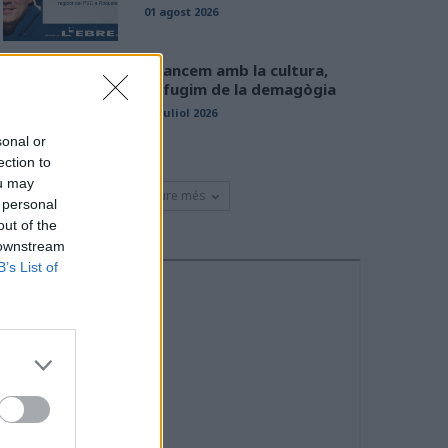
01 agost 2026
Avancem amb la cultura,
defugim de la demagògia
31 juliol 2026
sonal or
ection to
ou may
Veure més
 personal
out of the
 downstream
B’s List of