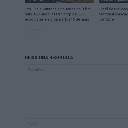
Consells esportius
Consells esportiu
Les Finals Territorials de Terres de l’Ebre
Pinell de Brai esc
dels JEEC mobilitzaran prop de 800
territorial d’esca
esportistes els propers 10 i 16 de maig
de l’Ebre
DEIXA UNA RESPOSTA
Comentari: