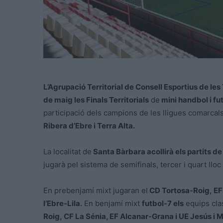
L’Agrupació Territorial de Consell Esportius de les
de maig les Finals Territorials
de
mini handbol i fu
participació dels campions de les lligues comarcal
Ribera d’Ebre i Terra Alta.
La localitat de
Santa Bàrbara acollirà els partits de
jugarà pel sistema de semifinals, tercer i quart lloc 
En prebenjamí mixt jugaran el
CD Tortosa-Roig, EF
l’Ebre-Lila.
En benjamí mixt
futbol-7 els
equips clas
Roig, CF La Sénia, EF Alcanar-Grana i UE Jesús i M