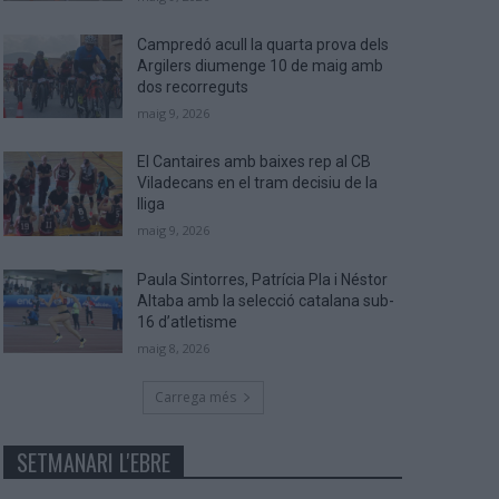
Campredó acull la quarta prova dels
Argilers diumenge 10 de maig amb
dos recorreguts
maig 9, 2026
El Cantaires amb baixes rep al CB
Viladecans en el tram decisiu de la
lliga
maig 9, 2026
Paula Sintorres, Patrícia Pla i Néstor
Altaba amb la selecció catalana sub-
16 d’atletisme
maig 8, 2026
Carrega més
SETMANARI L'EBRE