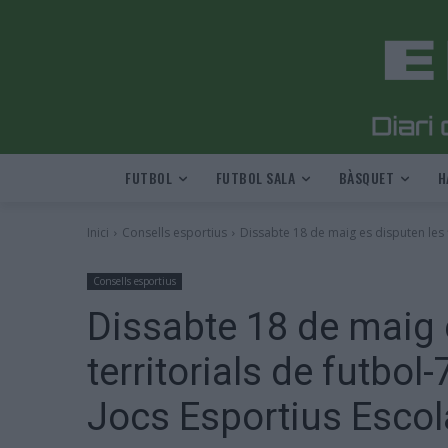
FUTBOL
FUTBOL SALA
BÀSQUET
H
Inici
Consells esportius
Dissabte 18 de maig es disputen les fin
Consells esportius
Dissabte 18 de maig e
territorials de futbol
Jocs Esportius Escol