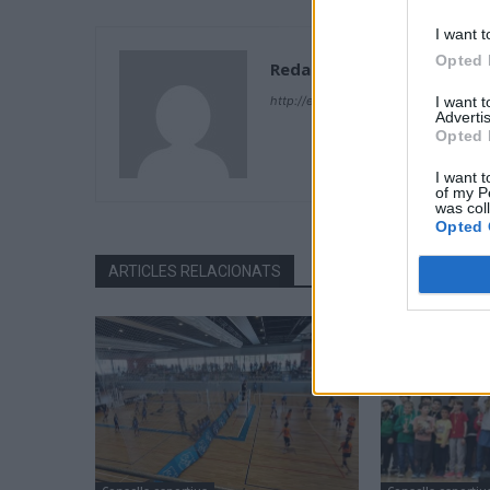
I want t
Opted 
Redacció
I want 
http://ebresports.cat
Advertis
Opted 
I want t
of my P
was col
Opted 
ARTICLES RELACIONATS