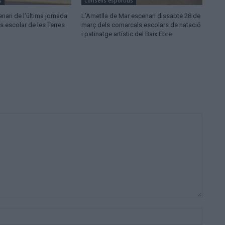
s
Consells esportius
enari de l’última jornada
L’Ametlla de Mar escenari dissabte 28 de
cs escolar de les Terres
març dels comarcals escolars de natació
i patinatge artístic del Baix Ebre
Nom:*