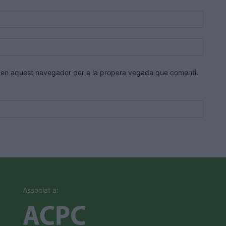
Correu
electrò
Lloc
web:
eb en aquest navegador per a la propera vegada que comenti.
Associat a: