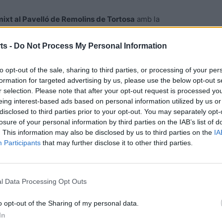
mixt al Pavelló de Remolins de Tortosa
amb la
le, Escola la Mercè i CH Móra d’Ebre,
mentre que la
al
pavelló de Móra la Nova,i en concret al CH Móra la
ts -
Do Not Process My Personal Information
urto-Taronja i CH Amposta-Negre.
Com a la resta de
to opt-out of the sale, sharing to third parties, or processing of your per
cipar després a les Finals i Trobades Nacionals.
formation for targeted advertising by us, please use the below opt-out s
r selection. Please note that after your opt-out request is processed y
eing interest-based ads based on personal information utilized by us or
disclosed to third parties prior to your opt-out. You may separately opt-
losure of your personal information by third parties on the IAB’s list of
. This information may also be disclosed by us to third parties on the
IA
Participants
that may further disclose it to other third parties.
l Data Processing Opt Outs
Article següent
a
Paula Arques disputarà el campionat d’Europa juvenil a
o opt-out of the Sharing of my personal data.
la ciutat alemanya d’Essen
In