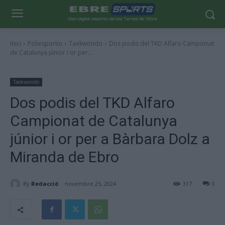
Inici
Poliesportiu
Taekwondo
Dos podis del TKD Alfaro Campionat
de Catalunya júnior i or per...
Taekwondo
Dos podis del TKD Alfaro
Campionat de Catalunya
júnior i or per a Bàrbara Dolz a
Miranda de Ebro
By
Redacció
novembre 25, 2024
317
0