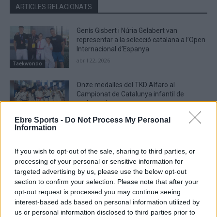
ARTICLES RELACIONATS
Genís Gisbert i Núria Gelabert van
representar a la selecció catalana a l’Open
Internacional d’Espanya
abril 22, 2026
Taekwondo
Onze medalles del TKD Alfaro al
Campionat de Catalunya infantil de
taekwondo
març 25, 2026
Taekwondo
Ebre Sports -
Do Not Process My Personal
Information
Podis del TKD Alfaro d’Amposta al 10è
Open d’Aragó de taekwondo
If you wish to opt-out of the sale, sharing to third parties, or
març 25, 2026
processing of your personal or sensitive information for
targeted advertising by us, please use the below opt-out
Taekwondo
section to confirm your selection. Please note that after your
opt-out request is processed you may continue seeing
interest-based ads based on personal information utilized by
us or personal information disclosed to third parties prior to