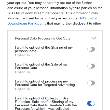
your opt-out. You may separately opt-out of the further
DEIXA UNA RESPOSTA
disclosure of your personal information by third parties on the
IAB’s list of downstream participants. This information may
also be disclosed by us to third parties on the
IAB’s List of
Downstream Participants
that may further disclose it to other
third parties.
Personal Data Processing Opt Outs
I want to opt-out of the Sharing of my
personal data.
Comentari:
Opted In
No
I want to opt-out of the Sale of my
Personal Data.
Opted In
Co
ele
I want to opt-out of processing my
Personal Data for Targeted Advertising.
Llo
Opted In
we
I want to opt-out of Collection, Use,
Deseu el meu nom, el correu electrònic i el lloc web en
Retention, Sale, and/or Sharing of my
Personal Data that Is Unrelated with the
aquest navegador per a la propera vegada que comenti.
Purposes for which it was collected.