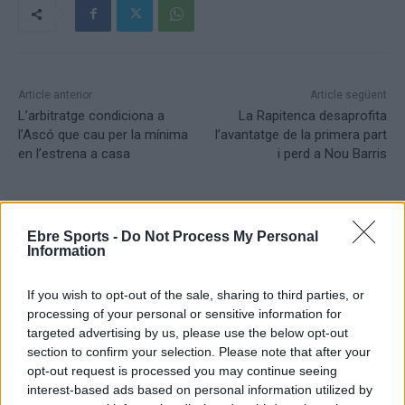
Article anterior
Article següent
L’arbitratge condiciona a
La Rapitenca desaprofita
l’Ascó que cau per la mínima
l’avantatge de la primera part
en l’estrena a casa
i perd a Nou Barris
Ebre Sports -
Do Not Process My Personal
Information
If you wish to opt-out of the sale, sharing to third parties, or
processing of your personal or sensitive information for
targeted advertising by us, please use the below opt-out
section to confirm your selection. Please note that after your
Setmanari l'Ebre
opt-out request is processed you may continue seeing
interest-based ads based on personal information utilized by