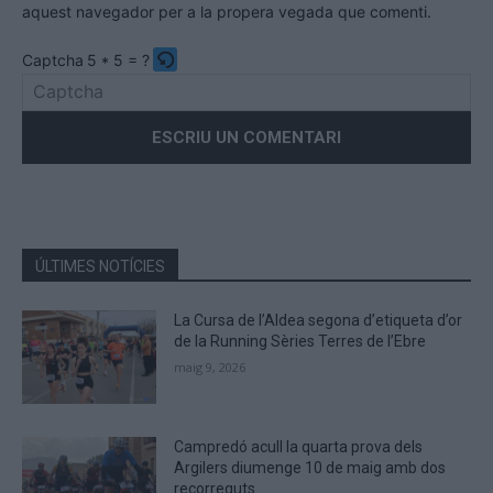
aquest navegador per a la propera vegada que comenti.
Captcha
5 * 5 = ?
Please
enter
the
characters
shown
in
the
ÚLTIMES NOTÍCIES
CAPTCHA
to
La Cursa de l’Aldea segona d’etiqueta d’or
verify
de la Running Sèries Terres de l’Ebre
that
maig 9, 2026
you
are
human.
Campredó acull la quarta prova dels
Argilers diumenge 10 de maig amb dos
recorreguts