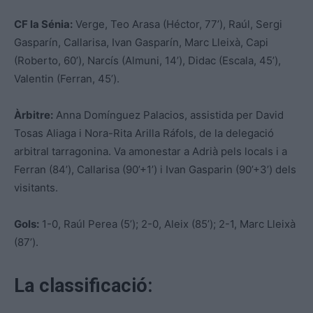
CF la Sénia:
Verge, Teo Arasa (Héctor, 77’), Raúl, Sergi
Gasparín, Callarisa, Ivan Gasparín, Marc Lleixà, Capi
(Roberto, 60’), Narcís (Almuni, 14’), Didac (Escala, 45’),
Valentin (Ferran, 45’).
Àrbitre:
Anna Domínguez Palacios, assistida per David
Tosas Aliaga i Nora-Rita Arilla Ráfols, de la delegació
arbitral tarragonina. Va amonestar a Adrià pels locals i a
Ferran (84’), Callarisa (90’+1’) i Ivan Gasparin (90’+3’) dels
visitants.
Gols:
1-0, Raúl Perea (5’); 2-0, Aleix (85’); 2-1, Marc Lleixà
(87’).
La classificació: