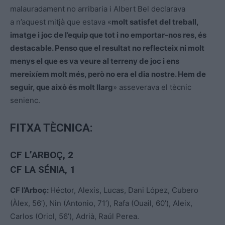
malauradament no arribaria i Albert Bel declarava
a n’aquest mitjà que estava «
molt satisfet del treball,
imatge i joc de l’equip que tot i no emportar-nos res, és
destacable. Penso que el resultat no reflecteix ni molt
menys el que es va veure al terreny de joc i ens
mereixíem molt més, però no era el dia nostre. Hem de
seguir, que això és molt llarg
» asseverava el tècnic
senienc.
FITXA TÈCNICA:
CF L’ARBOÇ
, 2
CF LA SÉNIA, 1
CF l’Arboç:
Héctor, Alexis, Lucas, Dani López, Cubero
(Àlex, 56’), Nin (Antonio, 71’), Rafa (Ouail, 60’), Aleix,
Carlos (Oriol, 56’), Adrià, Raúl Perea.