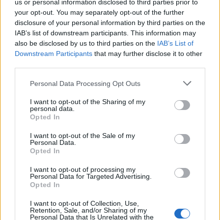
us or personal information disclosed to third parties prior to
your opt-out. You may separately opt-out of the further
ARTICLES RELACIONATS
disclosure of your personal information by third parties on the
IAB’s list of downstream participants. This information may
also be disclosed by us to third parties on the
IAB’s List of
El Jesús Catalònia i La Cava baixen a
Downstream Participants
that may further disclose it to other
Tercera Catalana a falta de tres jornades
third parties.
maig 1, 2026
2ª Catalana
Personal Data Processing Opt Outs
El CF Camarles i el CF Amposta se jugaran
I want to opt-out of the Sharing of my
personal data.
el quint lloc de promoció d’ascens
Opted In
abril 25, 2026
2ª Catalana
I want to opt-out of the Sale of my
Personal Data.
Opted In
La derrota del Jesús Catalònia complica
encara més la permanència a la categoria
I want to opt-out of processing my
abril 10, 2026
Personal Data for Targeted Advertising.
Opted In
2ª Catalana
I want to opt-out of Collection, Use,
Retention, Sale, and/or Sharing of my
Personal Data that Is Unrelated with the