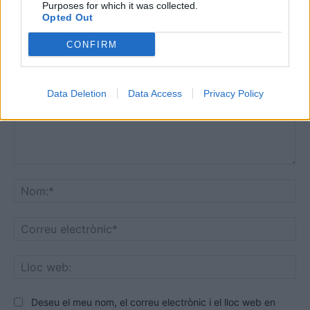
Purposes for which it was collected.
Opted Out
DEIXA UNA RESPOSTA
CONFIRM
Data Deletion
Data Access
Privacy Policy
Comentari:
No
Co
ele
Llo
we
Deseu el meu nom, el correu electrònic i el lloc web en