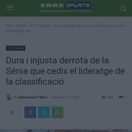
Inici
Futbol
2ª Catalana
Dura i injusta derrota de la Sénia que cedix
el lideratge de...
2ª Catalana
Dura i injusta derrota de la
Sénia que cedix el lideratge de
la classificació
By
Setmanari l'Ebre
setembre 17, 2023
386
0