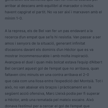
arribar al descans amb equilibri al marcador o inclús
havent capgirat el partit. No va ser així i marxaven amb el
mínim 1-0.
A la represa, els de Bel van fer un pas endavant a la
recerca d’un empat que se’ls hi resistia. Van passar a ser
amos i senyors de la situació, generant infinitat
d’ocasions davant els dominis d’un Héctor que es va
mostrar incommensurable i amb molta inspiració.
Avançava el duel i quan més bolcat estava l’equip d’Albert
Bel cercant aquest gol de l’empat que no arribava, quan
faltaven cinc minuts en una contra arribava el 2-0
que caia com una llosa entre l’expedició del Montsià. Tot i
això, no van abaixar els braços i pràcticament en la
següent acció ofensiva, Marc Lleixà podia per fi superar
a Héctor, amb una rematada pel mateix escaire. Això
donava l’estímul per a cercar el gol de l’empat que