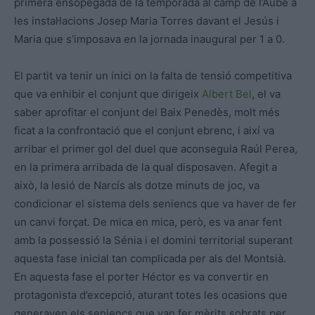
primera ensopegada de la temporada al camp de l’Aube a
les instal·lacions Josep Maria Torres davant el Jesús i
Maria que s’imposava en la jornada inaugural per 1 a 0.
El partit va tenir un inici on la falta de tensió competitiva
que va enhibir el conjunt que dirigeix
Albert Bel
, el va
saber aprofitar el conjunt del Baix Penedès, molt més
ficat a la confrontació que el conjunt ebrenc, i així va
arribar el primer gol del duel que aconseguia Raúl Perea,
en la primera arribada de la qual disposaven. Afegit a
això, la lesió de Narcís als dotze minuts de joc, va
condicionar el sistema dels seniencs que va haver de fer
un canvi forçat. De mica en mica, però, es va anar fent
amb la possessió la Sénia i el domini territorial superant
aquesta fase inicial tan complicada per als del Montsià.
En aquesta fase el porter Héctor es va convertir en
protagonista d’excepció, aturant totes les ocasions que
generaven els seniencs que van fer mèrits sobrats per