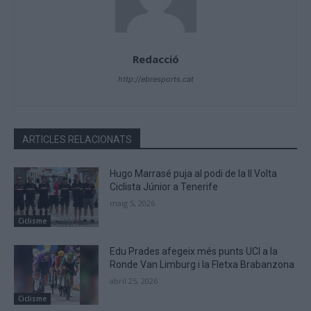
Redacció
http://ebresports.cat
ARTICLES RELACIONATS
Hugo Marrasé puja al podi de la II Volta
Ciclista Júnior a Tenerife
maig 5, 2026
Ciclisme
Edu Prades afegeix més punts UCI a la
Ronde Van Limburg i la Fletxa Brabanzona
abril 25, 2026
Ciclisme