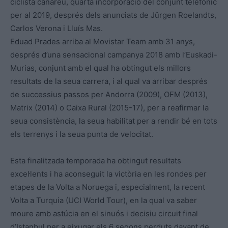
ciclista canareu, quarta incorporació del conjunt telefònic
per al 2019, després dels anunciats de Jürgen Roelandts,
Carlos Verona i Lluís Mas.
Eduad Prades arriba al Movistar Team amb 31 anys,
després d’una sensacional campanya 2018 amb l’Euskadi-
Murias, conjunt amb el qual ha obtingut els millors
resultats de la seua carrera, i al qual va arribar després
de successius passos per Andorra (2009), OFM (2013),
Matrix (2014) o Caixa Rural (2015-17), per a reafirmar la
seua consistència, la seua habilitat per a rendir bé en tots
els terrenys i la seua punta de velocitat.
Esta finalitzada temporada ha obtingut resultats
excel·lents i ha aconseguit la victòria en les rondes per
etapes de la Volta a Noruega i, especialment, la recent
Volta a Turquia (UCI World Tour), en la qual va saber
moure amb astúcia en el sinuós i decisiu circuit final
d’Istanbul per a eixugar els 6 segons perduts davant de