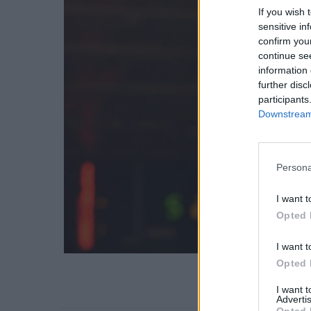
If you wish 
sensitive in
confirm you
continue se
information 
further disc
participants
Downstream 
Persona
I want t
Opted 
I want t
Opted 
I want 
Advertis
Opted 