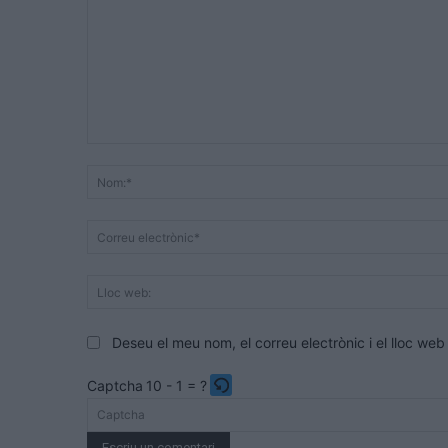
Comentari:
Deseu el meu nom, el correu electrònic i el lloc w
Captcha
10 - 1 = ?
Please