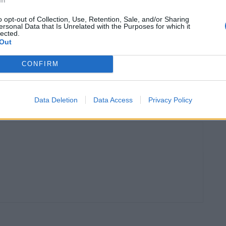
o opt-out of Collection, Use, Retention, Sale, and/or Sharing
ersonal Data that Is Unrelated with the Purposes for which it
lected.
Out
CONFIRM
Article següent
a
Agònica remuntada del Camarles en els darrers cinc
minuts (3-1)
Data Deletion
Data Access
Privacy Policy