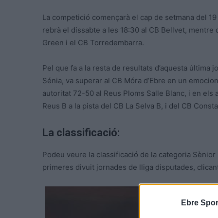
La competició començarà el cap de setmana del 19 i
rebrà el dissabte a les 18:30 al CB Bellvet, mentre
Green i el CB Torredembarra.
Pel que fa a la resta de resultats d’aquesta última j
Sénia, va superar al CB Móra d’Ebre en un emociona
autoritat 72-50 al Reus Ploms Salle Blanc, i en els 
Reus B a la pista del CB La Selva B, i del CB Consta
La classificació:
Podeu veure la classificació de la categoria Sènior
primeres divuit jornades de lliga disputades, clicant
Ebre Spor