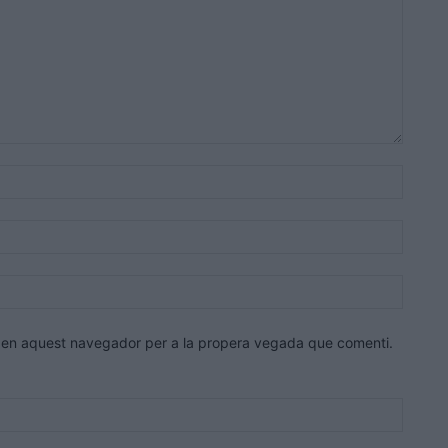
Nom:*
Correu
electrò
Lloc
web:
eb en aquest navegador per a la propera vegada que comenti.