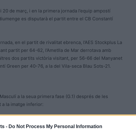
 20 de març, i en la primera jornada l’equip ampostí
 diumenge es disputarà el partit entre el CB Constantí
ornada, en el partit de rivalitat ebrenca, l’AES Stockplus La
nt partit per 64-62, l’Ametlla de Mar derrotava amb
altres dos partits victòria visitant, per 56-66 del Manyanet
ntí Green per 40-76, a la del Vila-seca Blau Sots-21.
 Masculí a la seua primera fase (G.1) després de les
 a la imatge inferior:
ts -
Do Not Process My Personal Information