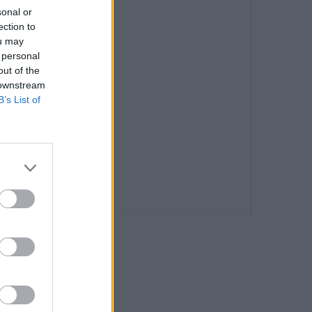
sonal or
ection to
ou may
 personal
out of the
 downstream
B’s List of