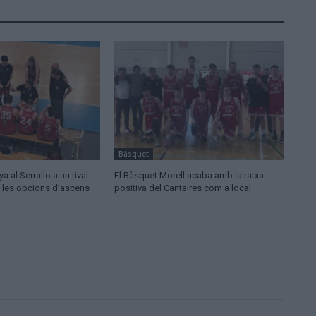
Bàsquet
a al Serrallo a un rival
El Bàsquet Morell acaba amb la ratxa
a les opcions d’ascens
positiva del Cantaires com a local