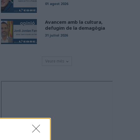
01 agost 2026
Avancem amb la cultura,
defugim de la demagògia
31 juliol 2026
Veure més