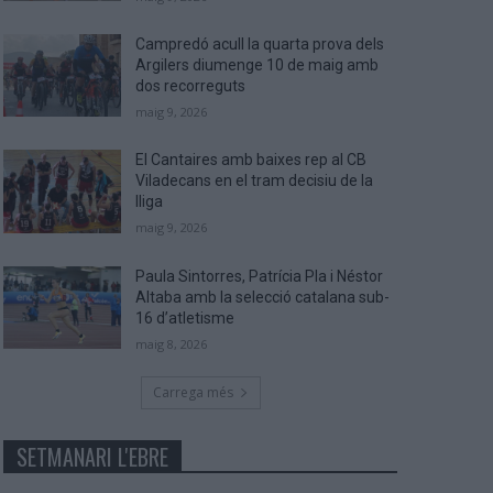
Campredó acull la quarta prova dels
Argilers diumenge 10 de maig amb
dos recorreguts
maig 9, 2026
El Cantaires amb baixes rep al CB
Viladecans en el tram decisiu de la
lliga
maig 9, 2026
Paula Sintorres, Patrícia Pla i Néstor
Altaba amb la selecció catalana sub-
16 d’atletisme
maig 8, 2026
Carrega més
SETMANARI L'EBRE