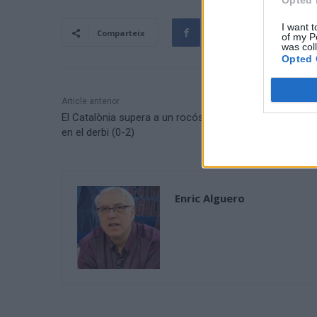
I want t
Comparteix
of my P
was col
Opted 
Article anterior
El Catalònia supera a un rocós Santa Bàrbara i ja pens
en el derbi (0-2)
Enric Alguero