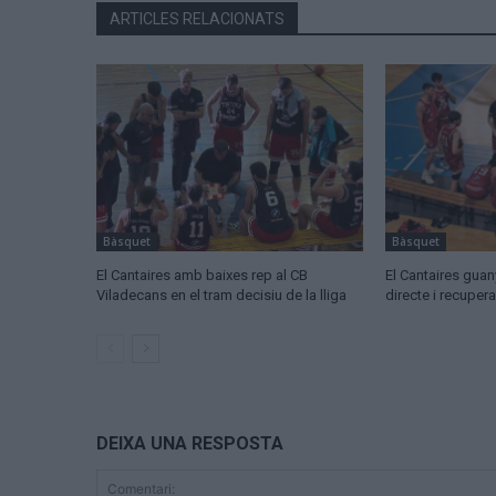
ARTICLES RELACIONATS
Bàsquet
Bàsquet
El Cantaires amb baixes rep al CB
El Cantaires guany
Viladecans en el tram decisiu de la lliga
directe i recuper
DEIXA UNA RESPOSTA