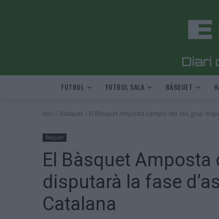
FUTBOL
FUTBOL SALA
BÀSQUET
H
Inici
Bàsquet
El Bàsquet Amposta campió del seu grup disputa
Bàsquet
El Bàsquet Amposta 
disputarà la fase d’a
Catalana