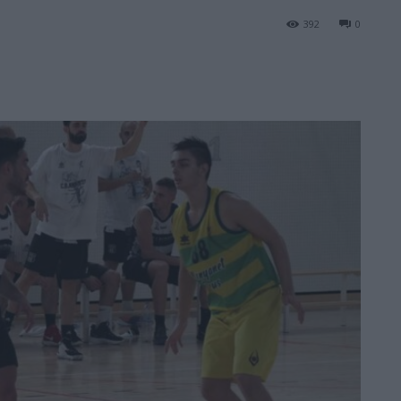
392
0