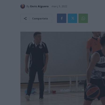
By
Enric Alguero
març 9, 2022
Comparteix