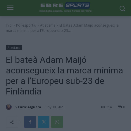
Inici
Poliesportiu
Atletisme
El bateà Adam Maijó aconsegueix la
marca mínima per a l'Europeu sub-23...
Atletisme
El bateà Adam Maijó
aconsegueix la marca mínima
per a l’Europeu sub-23 de
Finlàndia
By
Enric Alguero
juny 18, 2023
254
0