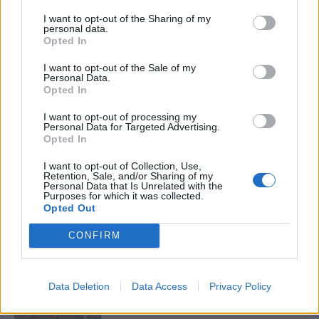
Llo
I want to opt-out of the Sharing of my
we
personal data.
Opted In
Deseu el meu nom, el correu electrònic i el lloc web en
I want to opt-out of the Sale of my
aquest navegador per a la propera vegada que comenti.
Personal Data.
Opted In
Captcha
7 + 3 = ?
I want to opt-out of processing my
Personal Data for Targeted Advertising.
Opted In
Please
enter
I want to opt-out of Collection, Use,
the
Retention, Sale, and/or Sharing of my
characters
Personal Data that Is Unrelated with the
Purposes for which it was collected.
shown
Opted Out
in
the
ÚLTIMES NOTÍCIES
CONFIRM
CAPTCHA
to
La Cursa de l’Aldea segona d’etiqueta d’or
verify
de la Running Sèries Terres de l’Ebre
Data Deletion
Data Access
Privacy Policy
that
maig 9, 2026
you
are