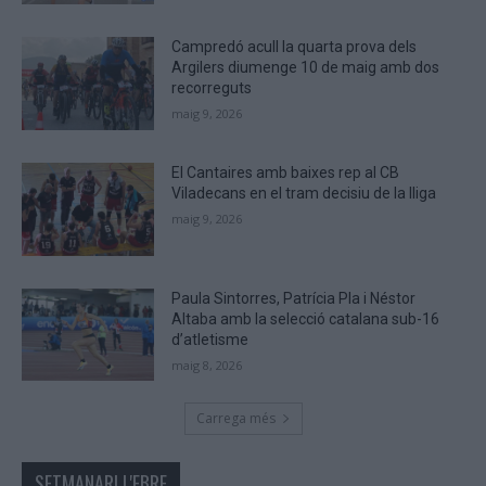
human.
Campredó acull la quarta prova dels
Argilers diumenge 10 de maig amb dos
recorreguts
maig 9, 2026
El Cantaires amb baixes rep al CB
Viladecans en el tram decisiu de la lliga
maig 9, 2026
Paula Sintorres, Patrícia Pla i Néstor
Altaba amb la selecció catalana sub-16
d’atletisme
maig 8, 2026
Carrega més
SETMANARI L'EBRE