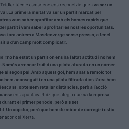
n Taidler tècnic camarlenc ens reconeixia que «
va ser un
ival. La primera meitat va ser un partit marcat pel
 natros vam saber aprofitar amb els homes ràpids que
del partit i vam saber aprofitar les nostres oportunitats.
casa i ara anirem a Masdenverge sense pressió, a fer el
ositiu d’un camp molt complicat
«.
ue «
no ha estat un partit on ens ha faltat actitud i no hem
t. Només arrencar fruit d’una pilota aturada en un córner
e al segon pal. Amb aquest gol, hem anat a remolc tot
o hem aconseguit i en una pilota filtrada dins l’àrea hem
l descans, obteníem retallar distàncies, però a l’acció
scans
» ens apuntava Ruiz que afegia que «
a la represa
durant el primer període, però als set
it. Un cop dur, però que hem de mirar de corregir i estic
renador del Xerta.