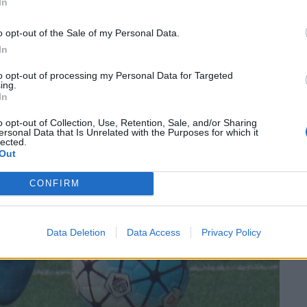
In
o opt-out of the Sale of my Personal Data.
s primers partits de la sisena jornada de lliga al grup
In
r:
to opt-out of processing my Personal Data for Targeted
ing.
In
o opt-out of Collection, Use, Retention, Sale, and/or Sharing
ersonal Data that Is Unrelated with the Purposes for which it
lected.
Out
CONFIRM
Data Deletion
Data Access
Privacy Policy