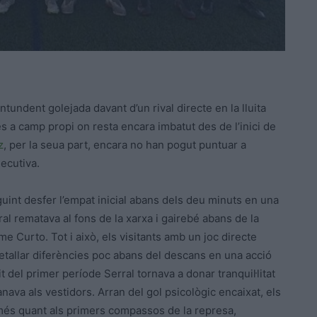
undent golejada davant d’un rival directe en la lluita
s a camp propi on resta encara imbatut des de l’inici de
z
, per la seua part, encara no han pogut puntuar a
ecutiva.
guint desfer l’empat inicial abans dels deu minuts en una
ral rematava al fons de la xarxa i gairebé abans de la
 Curto. Tot i això, els visitants amb un joc directe
tallar diferències poc abans del descans en una acció
 del primer període Serral tornava a donar tranquil·litat
anava als vestidors. Arran del gol psicològic encaixat, els
 més quant als primers compassos de la represa,