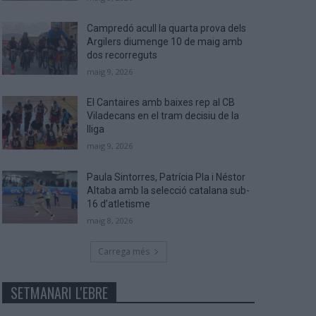
Campredó acull la quarta prova dels
Argilers diumenge 10 de maig amb
dos recorreguts
maig 9, 2026
El Cantaires amb baixes rep al CB
Viladecans en el tram decisiu de la
lliga
maig 9, 2026
Paula Sintorres, Patrícia Pla i Néstor
Altaba amb la selecció catalana sub-
16 d’atletisme
maig 8, 2026
Carrega més
SETMANARI L'EBRE