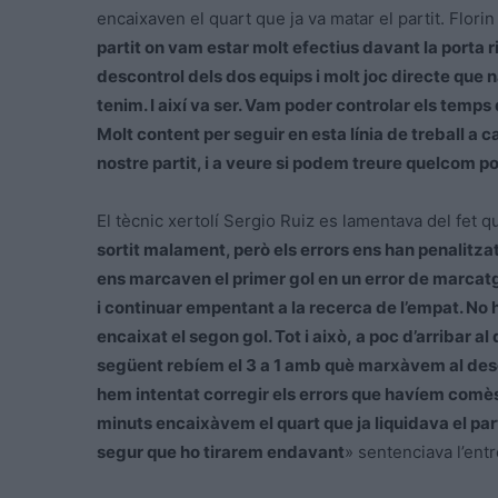
encaixaven el quart que ja va matar el partit. Flori
partit on vam estar molt efectius davant la porta r
descontrol dels dos equips i molt joc directe que
tenim. I així va ser. Vam poder controlar els temps 
Molt content per seguir en esta línia de treball a 
nostre partit, i a veure si podem treure quelcom p
El tècnic xertolí Sergio Ruiz es lamentava del fet q
sortit malament, però els errors ens han penalitza
ens marcaven el primer gol en un error de marcatg
i continuar empentant a la recerca de l’empat. No h
encaixat el segon gol. Tot i això, a poc d’arribar a
següent rebíem el 3 a 1 amb què marxàvem al de
hem intentat corregir els errors que havíem comès 
minuts encaixàvem el quart que ja liquidava el part
segur que ho tirarem endavant
» sentenciava l’ent