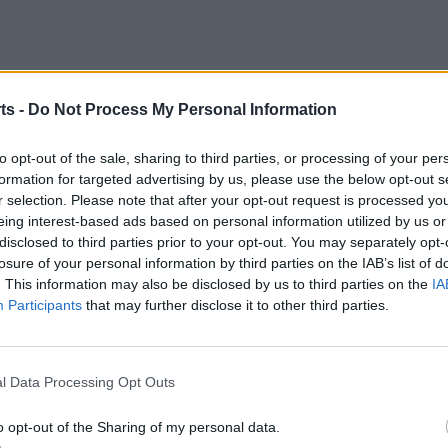
ts -
Do Not Process My Personal Information
ni, Hugo (Navarro, 76’), Serral (Marc, 76’), Jaume Curto
to opt-out of the sale, sharing to third parties, or processing of your per
uilar, Jordan (Aleix Ventura, 68’).
formation for targeted advertising by us, please use the below opt-out s
r selection. Please note that after your opt-out request is processed y
 Souafiane (Mestres, 59’), Àngel, Toni Cid (Gaspar, 68’),
eing interest-based ads based on personal information utilized by us or
 Cid, 59’).
disclosed to third parties prior to your opt-out. You may separately opt-
losure of your personal information by third parties on the IAB’s list of
. This information may also be disclosed by us to third parties on the
IA
rres de l’Ebre. Amonestacions per a Queral (33’), Javi
Participants
that may further disclose it to other third parties.
 Soufiane (37’) dels xertolins.
uís (41’); 3-1, Serral (44’); 4-1, Jaume Curto (52’); 5-1,
l Data Processing Opt Outs
o opt-out of the Sharing of my personal data.