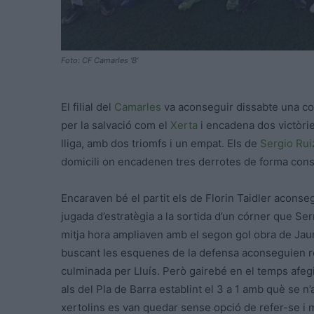
Foto: CF Camarles 'B'
El filial del
Camarles
va aconseguir dissabte una cont
per la salvació com el
Xerta
i encadena dos victòrie
lliga, amb dos triomfs i un empat. Els de
Sergio Rui
domicili on encadenen tres derrotes de forma cons
Encaraven bé el partit els de Florin Taidler aconse
jugada d’estratègia a la sortida d’un córner que Ser
mitja hora ampliaven amb el segon gol obra de Jaume
buscant les esquenes de la defensa aconseguien re
culminada per Lluís. Però gairebé en el temps afegit
als del Pla de Barra establint el 3 a 1 amb què se n’
xertolins es van quedar sense opció de refer-se i