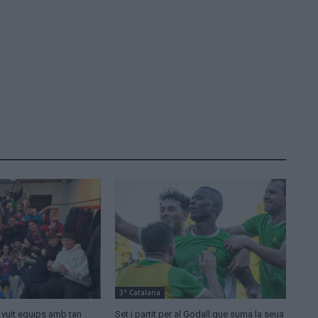
3ª Catalana
: vuit equips amb tan
Set i partit per al Godall que suma la seua