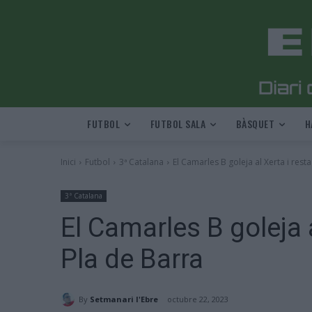
FUTBOL
FUTBOL SALA
BÀSQUET
H
Inici
Futbol
3ª Catalana
El Camarles B goleja al Xerta i resta 
3ª Catalana
El Camarles B goleja a
Pla de Barra
By
Setmanari l'Ebre
octubre 22, 2023