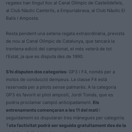
regates han tingut lloc al Canal Olímpic de Castelldefels,
al Club Nàutic Cambrils, a Empuriabrava, al Club Nàutic El
Balís i Amposta.
Resta pendent una setena regata extraordinària, prevista
de nou al Canal Olímpic de Catalunya, que tancarà la
trentena edició del campionat, el més veterà de tot
l’Estat, ja que es disputa des de 1990.
S’hi disputen dos categories
: GP3 i F4, només per a
motos de conducció dempeus. La classe F4 està
reservada per a pilots sense palmarès. A la categoria
GP3 és favorit el pilot ampostí, Jordi Tomás, que es
podria proclamar campió anticipadament.
Els
entrenaments començaran a les 11 del matí
i
seguidament es disputaran tres mànegues per categoria.
T
ota l’activitat podrà ser seguida gratuïtament des de la