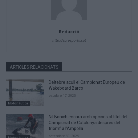
Redacció
http://ebresports.cat
ARTICLES RELACIONATS
Deltebre acull el Campionat Europeu de
Wakeboard Barco
octubre 17, 2025
Motonàutica
Nil Bonich encara amb opcions al títol del
Campionat de Catalunya després del
triomf a l’Ampolla
setembre 30, 2025
Motonàutica