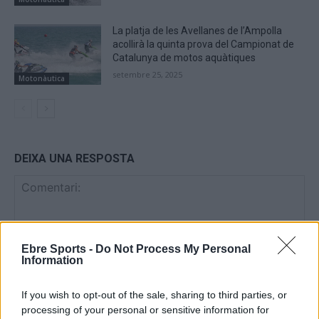
La platja de les Avellanes de l’Ampolla
acollirà la quinta prova del Campionat de
Catalunya de motos aquàtiques
setembre 25, 2025
Motonàutica
DEIXA UNA RESPOSTA
Ebre Sports -
Do Not Process My Personal
Information
If you wish to opt-out of the sale, sharing to third parties, or
Comentari:
processing of your personal or sensitive information for
No