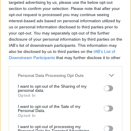
targeted advertising by us, please use the below opt-out
section to confirm your selection. Please note that after your
opt-out request is processed you may continue seeing
Co
interest-based ads based on personal information utilized by
ele
us or personal information disclosed to third parties prior to
Llo
your opt-out. You may separately opt-out of the further
we
disclosure of your personal information by third parties on the
IAB’s list of downstream participants. This information may
Deseu el meu nom, el correu electrònic i el lloc web en
also be disclosed by us to third parties on the
IAB’s List of
aquest navegador per a la propera vegada que comenti.
Downstream Participants
that may further disclose it to other
third parties.
Captcha
5 + 1 = ?
Personal Data Processing Opt Outs
Please
I want to opt-out of the Sharing of my
enter
personal data.
Opted In
the
characters
I want to opt-out of the Sale of my
shown
Personal Data.
in
Opted In
the
ÚLTIMES NOTÍCIES
CAPTCHA
I want to opt-out of processing my
Personal Data for Targeted Advertising.