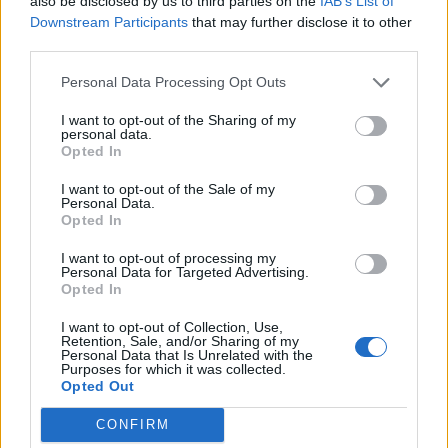
also be disclosed by us to third parties on the
IAB’s List of
Downstream Participants
that may further disclose it to other
third parties.
Comentari:
Personal Data Processing Opt Outs
No
I want to opt-out of the Sharing of my
personal data.
Co
Opted In
ele
I want to opt-out of the Sale of my
Personal Data.
Llo
Opted In
we
I want to opt-out of processing my
Deseu el meu nom, el correu electrònic i el lloc web en
Personal Data for Targeted Advertising.
aquest navegador per a la propera vegada que comenti.
Opted In
I want to opt-out of Collection, Use,
Captcha
10 * 1 = ?
Retention, Sale, and/or Sharing of my
Personal Data that Is Unrelated with the
Purposes for which it was collected.
Please
Opted Out
enter
the
CONFIRM
characters