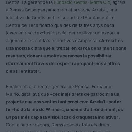
Gentis. La gerent de la
Fundació Gentis
,
Marta Cid
, agraïa
a Remsa l’acompanyament en el projecte Arrela’t, una
iniciativa de Gentis amb el suport de l’Ajuntament i el
Centre de Tecnificació que des de fa tres anys beca
joves en risc d’exclusió social per realitzar un esport a
alguna de les entitats esportives d’Amposta. «
Arrela’t és
una mostra clara que el treball en xarxa dona molts bons
resultats, donant a moltes persones la possibilitat
d’arrelament través de l’esport i apropant-nos a altres
clubs i entitats
«.
Finalment, el director general de Remsa, Fernando
Muiño, detallava que «
cedir els drets de patrocini a un
projecte que ens sentim tant propi com Arrela’t i poder
fer-ho de la mà de Winners, sinònim d’alt rendiment, és
un pas més cap a la visibilització d’aquesta inciativa
«.
Com a patrocinadors, Remsa cedeix tots els drets