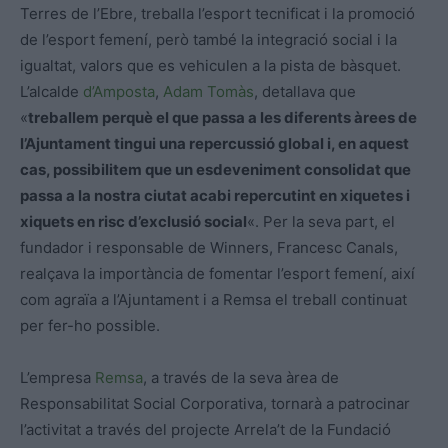
Terres de l’Ebre, treballa l’esport tecnificat i la promoció
de l’esport femení, però també la integració social i la
igualtat, valors que es vehiculen a la pista de bàsquet.
L’alcalde
d’Amposta
,
Adam Tomàs
, detallava que
«
treballem perquè el que passa a les diferents àrees de
l’Ajuntament tingui una repercussió global i, en aquest
cas, possibilitem que un esdeveniment consolidat que
passa a la nostra ciutat acabi repercutint en xiquetes i
xiquets en risc d’exclusió social
«. Per la seva part, el
fundador i responsable de Winners, Francesc Canals,
realçava la importància de fomentar l’esport femení, així
com agraïa a l’Ajuntament i a Remsa el treball continuat
per fer-ho possible.
L’empresa
Remsa
, a través de la seva àrea de
Responsabilitat Social Corporativa, tornarà a patrocinar
l’activitat a través del projecte Arrela’t de la Fundació