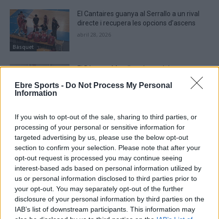
El Cantaires guanya al Serrallo a un rival
directe i recupera les opcions d’ascens
abril 28, 2026
Bàsquet
El Bàsquet Morell acaba amb la ratxa
positiva del Cantaires com a local
Ebre Sports -
Do Not Process My Personal
abril 19, 2026
Information
Bàsquet
If you wish to opt-out of the sale, sharing to third parties, or
processing of your personal or sensitive information for
targeted advertising by us, please use the below opt-out
section to confirm your selection. Please note that after your
DEIXA UNA RESPOSTA
opt-out request is processed you may continue seeing
interest-based ads based on personal information utilized by
us or personal information disclosed to third parties prior to
your opt-out. You may separately opt-out of the further
disclosure of your personal information by third parties on the
IAB’s list of downstream participants. This information may