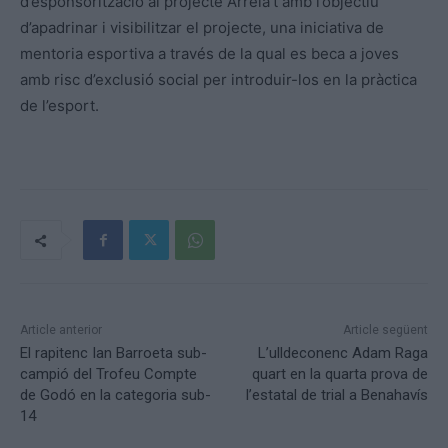
d’esponsorització al projecte Arrela’t amb l’objectiu
d’apadrinar i visibilitzar el projecte, una iniciativa de
mentoria esportiva a través de la qual es beca a joves
amb risc d’exclusió social per introduir-los en la pràctica
de l’esport.
Article anterior
Article següent
El rapitenc Ian Barroeta sub-
L’ulldeconenc Adam Raga
campió del Trofeu Compte
quart en la quarta prova de
de Godó en la categoria sub-
l’estatal de trial a Benahavís
14