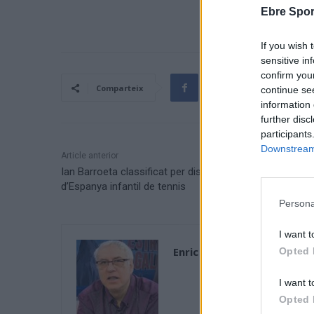
Ebre Spor
If you wish 
sensitive in
confirm you
Comparteix
continue se
information 
further disc
participants
Downstream 
Article anterior
Ian Barroeta classificat per disputar el Campionat
d’Espanya infantil de tennis
Persona
I want t
Enric Alguero
Opted 
I want t
Opted 