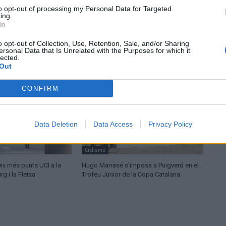
to opt-out of processing my Personal Data for Targeted
ing.
In
o opt-out of Collection, Use, Retention, Sale, and/or Sharing
ersonal Data that Is Unrelated with the Purposes for which it
lected.
Out
CONFIRM
Data Deletion
Data Access
Privacy Policy
Ciclisme
ix més punts UCI a la
Hugo Marrasé s’imposa a Puigverd en el
 i la Fletxa
Trofeu Júnior de la Copa Catalana