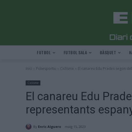
FUTBOL
FUTBOL SALA
BÀSQUET
H
Inici
Poliesportiu
Ciclisme
El canareu Edu Prades segon del
Ciclisme
El canareu Edu Prade
representants espanyo
By
Enric Alguero
maig 15, 2023