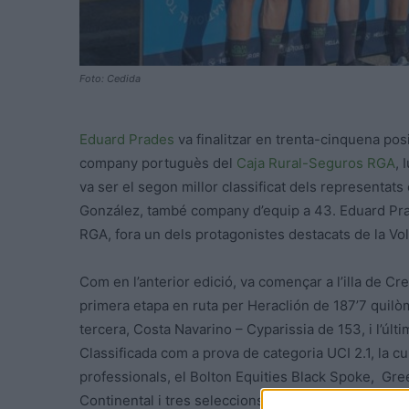
Foto: Cedida
Eduard Prades
va finalitzar en trenta-cinquena posi
company portuguès del
Caja Rural-Seguros RGA
, 
va ser el segon millor classificat dels representat
González, també company d’equip a 43. Eduard Prad
RGA, fora un dels protagonistes destacats de la Vol
Com en l’anterior edició, va començar a l’illa de Cr
primera etapa en ruta per Heraclión de 187’7 quilò
tercera, Costa Navarino – Cyparissia de 153, i l’úl
Classificada com a prova de categoria UCI 2.1, la c
professionals, el Bolton Equities Black Spoke, Gr
Continental i tres seleccions nacionals.