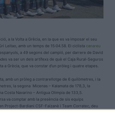
ció, a la Volta a Grècia, en la que es va imposar el seu
Iúri Leitao, amb un temps de 15:04.58. El ciclista
canareu
s espanyols, a 49 segons del campió, per darrere de David
es va ser un dels artífexs de què el Caja Rural-Seguros
ta a Grècia, que va constar d’un pròleg i quatre etapes.
eta, amb un pròleg a contrarellotge de 6 quilòmetres, i la
metres, la segona Micenas – Kalamata de 178,3, la
tima Costa Navarino – Antigua Olimpia de 133,5.
ursa va comptar amb la presència de sis equips
een Project-Bardiani CSF-Faizanè i Team Corratec, deu