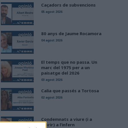
Caçadors de subvencions
05 agost 2026
80 anys de Jaume Rocamora
04 agost 2026
El temps que no passa. Un
marc del 1975 per a un
paisatge del 2026
03 agost 2026
Calia que passés a Tortosa
02 agost 2026
Condemnats a viure (i a
morir) a l’infern