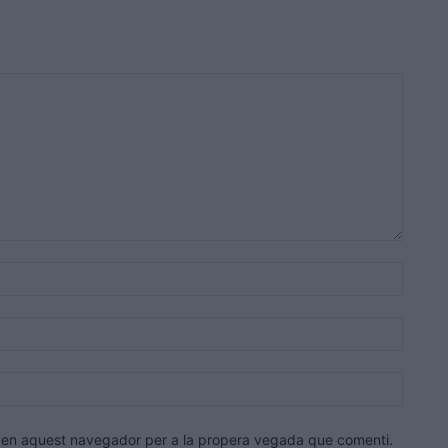
Nom:*
Correu
electrò
Lloc
web:
eb en aquest navegador per a la propera vegada que comenti.