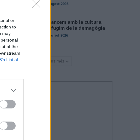
01 agost 2026
sonal or
Avancem amb la cultura,
ection to
defugim de la demagògia
ou may
31 juliol 2026
 personal
out of the
 downstream
B’s List of
Veure més