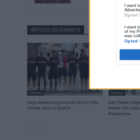
I want 
Advertis
Opted 
I want t
ARTICLES RELACIONATS
of my P
was col
Opted 
Ciclisme
Ciclisme
Hugo Marrasé puja al podi de la II Volta
Edu Prades afege
Ciclista Júnior a Tenerife
Ronde Van Limburg
Brabanzona