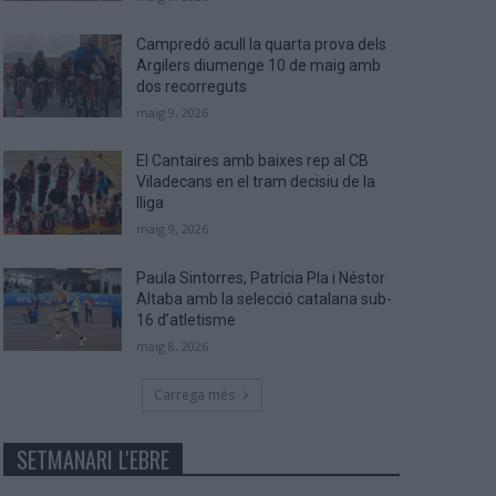
Campredó acull la quarta prova dels
Argilers diumenge 10 de maig amb
dos recorreguts
maig 9, 2026
El Cantaires amb baixes rep al CB
Viladecans en el tram decisiu de la
lliga
maig 9, 2026
Paula Sintorres, Patrícia Pla i Néstor
Altaba amb la selecció catalana sub-
16 d’atletisme
maig 8, 2026
Carrega més
SETMANARI L'EBRE