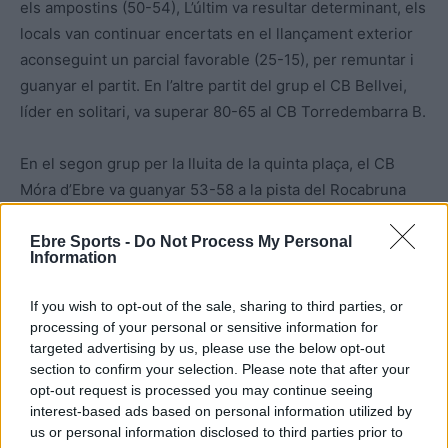
els ampostins (50-54), L’últim va resultar determinant, els
locals van continuar encertats en el llançament exterior
aconseguint un parcial favorable (25-15), per remuntar i
guanyar el partit. En l’altre partit del grup el CB Bellvei,
líder en solitari, va superar 80-65 al CB Torredembarra B.
En el segon grup per la lluita de la quinta plaça, el CB
Móra d’Ebre va guanyar 53-58 a la pista del Rocabruna
Sots-25, i el CB l’Ametlla de Mar va perdre per la mínima,
79-78 a la del CB l’Arboç- El partit entre l’AES Stockplus
Ebre Sports -
Do Not Process My Personal
Information
de la Sénia i CB Calafell es disputarà el 24 d’abril.
If you wish to opt-out of the sale, sharing to third parties, or
processing of your personal or sensitive information for
targeted advertising by us, please use the below opt-out
section to confirm your selection. Please note that after your
opt-out request is processed you may continue seeing
interest-based ads based on personal information utilized by
us or personal information disclosed to third parties prior to