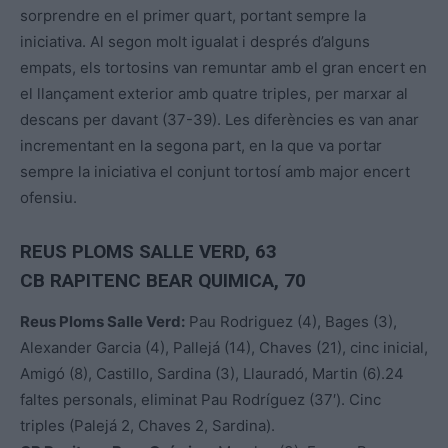
sorprendre en el primer quart, portant sempre la
iniciativa. Al segon molt igualat i després d’alguns
empats, els tortosins van remuntar amb el gran encert en
el llançament exterior amb quatre triples, per marxar al
descans per davant (37-39). Les diferències es van anar
incrementant en la segona part, en la que va portar
sempre la iniciativa el conjunt tortosí amb major encert
ofensiu.
REUS PLOMS SALLE VERD, 63
CB RAPITENC BEAR QUIMICA, 70
Reus Ploms Salle Verd:
Pau Rodriguez (4), Bages (3),
Alexander Garcia (4), Pallejá (14), Chaves (21), cinc inicial,
Amigó (8), Castillo, Sardina (3), Llauradó, Martin (6).24
faltes personals, eliminat Pau Rodríguez (37′). Cinc
triples (Palejá 2, Chaves 2, Sardina).