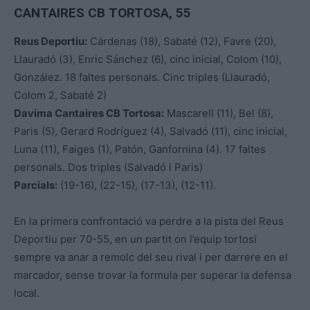
CANTAIRES CB TORTOSA, 55
Reus Deportiu:
Cárdenas (18), Sabaté (12), Favre (20),
Llauradó (3), Enric Sánchez (6), cinc inicial, Colom (10),
González. 18 faltes personals. Cinc triples (Llauradó,
Colom 2, Sabaté 2)
Davima Cantaires CB Tortosa:
Mascarell (11), Bel (8),
Paris (5), Gerard Rodríguez (4), Salvadó (11), cinc inicial,
Luna (11), Faiges (1), Patón, Ganfornina (4). 17 faltes
personals. Dos triples (Salvadó i Paris)
Parcials:
(19-16), (22-15), (17-13), (12-11).
En la primera confrontació va perdre a la pista del Reus
Deportiu per 70-55, en un partit on l’equip tortosí
sempre va anar a remolc del seu rival i per darrere en el
marcador, sense trovar la formula per superar la defensa
local.