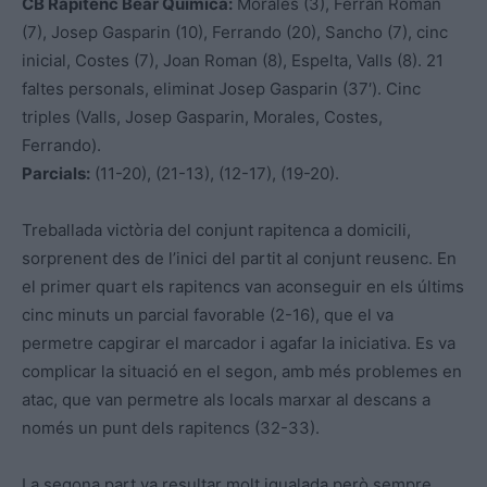
CB Rapitenc Bear Química:
Morales (3), Ferran Roman
(7), Josep Gasparin (10), Ferrando (20), Sancho (7), cinc
inicial, Costes (7), Joan Roman (8), Espelta, Valls (8). 21
faltes personals, eliminat Josep Gasparin (37′). Cinc
triples (Valls, Josep Gasparin, Morales, Costes,
Ferrando).
Parcials:
(11-20), (21-13), (12-17), (19-20).
Treballada victòria del conjunt rapitenca a domicili,
sorprenent des de l’inici del partit al conjunt reusenc. En
el primer quart els rapitencs van aconseguir en els últims
cinc minuts un parcial favorable (2-16), que el va
permetre capgirar el marcador i agafar la iniciativa. Es va
complicar la situació en el segon, amb més problemes en
atac, que van permetre als locals marxar al descans a
només un punt dels rapitencs (32-33).
La segona part va resultar molt igualada però sempre