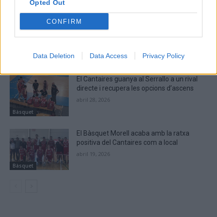
ARTICLES RELACIONATS
Opted Out
CONFIRM
El Cantaires amb baixes rep al CB
Viladecans en el tram decisiu de la lliga
maig 9, 2026
Data Deletion
Data Access
Privacy Policy
Bàsquet
El Cantaires guanya al Serrallo a un rival
directe i recupera les opcions d’ascens
abril 28, 2026
Bàsquet
El Bàsquet Morell acaba amb la ratxa
positiva del Cantaires com a local
abril 19, 2026
Bàsquet