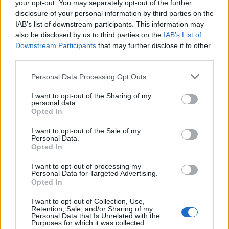
your opt-out. You may separately opt-out of the further
disclosure of your personal information by third parties on the
Article anterior
Article següent
IAB’s list of downstream participants. This information may
El CTT Tortosa perd el primer
Ampolla i Aldeana sumen el
also be disclosed by us to third parties on the
IAB’s List of
duel de la promoció de
primer punt de la lligueta
Downstream Participants
that may further disclose it to other
permanència a Segona
d’ascens (0-0)
third parties.
Divisió
Personal Data Processing Opt Outs
I want to opt-out of the Sharing of my
personal data.
Opted In
I want to opt-out of the Sale of my
Personal Data.
Opted In
I want to opt-out of processing my
Personal Data for Targeted Advertising.
Opted In
Enric Alguero
I want to opt-out of Collection, Use,
Retention, Sale, and/or Sharing of my
Personal Data that Is Unrelated with the
Purposes for which it was collected.