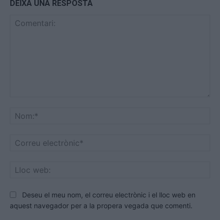
DEIXA UNA RESPOSTA
Comentari:
No
Co
ele
Llo
we
Deseu el meu nom, el correu electrònic i el lloc web en
aquest navegador per a la propera vegada que comenti.