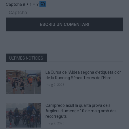
Captcha
9 * 1 = ?
Please
enter
the
characters
shown
in
the
ÚLTIMES NOTÍCIES
CAPTCHA
to
La Cursa de l’Aldea segona d’etiqueta d’or
verify
de la Running Sèries Terres de l’Ebre
that
maig 9, 2026
you
are
human.
Campredó acull la quarta prova dels
Argilers diumenge 10 de maig amb dos
recorreguts
maig 9, 2026