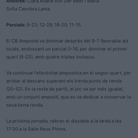
Àrbitres:
Clara Aliana Von Der Beer i Maria
Sofia Canobra Lama.
Parcials:
8-23; 12-29; 18-20; 11-15.
El CB Amposta va dominar després del 8-7 favorable als
locals, endossant un parcial 0-16, per dominar el primer
quart (8-23), amb quatre triples inclosos.
Va continuar l’efectivitat ampostina en el segon quart, per
arribar al descans superant els trenta punts de renda
(20-52). En la resta de partit, el joc va ser més igualat,
amb un conjunt ampostí, que es va dedicar a conservar la
seua bona renda.
La pròxima jornada, rebran el dissabte a la tarda a les
17:30 a la Salle Reus Ploms.