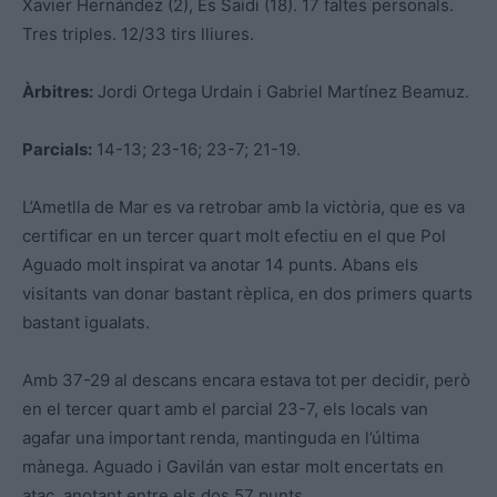
Xavier Hernández (2), Es Saidi (18). 17 faltes personals.
Tres triples. 12/33 tirs lliures.
Àrbitres:
Jordi Ortega Urdain i Gabriel Martínez Beamuz.
Parcials:
14-13; 23-16; 23-7; 21-19.
L’Ametlla de Mar es va retrobar amb la victòria, que es va
certificar en un tercer quart molt efectiu en el que Pol
Aguado molt inspirat va anotar 14 punts. Abans els
visitants van donar bastant rèplica, en dos primers quarts
bastant igualats.
Amb 37-29 al descans encara estava tot per decidir, però
en el tercer quart amb el parcial 23-7, els locals van
agafar una important renda, mantinguda en l’última
mànega. Aguado i Gavilán van estar molt encertats en
atac, anotant entre els dos 57 punts.