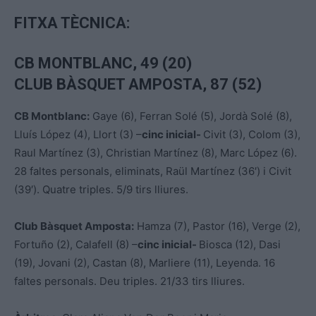
FITXA TÈCNICA:
CB MONTBLANC, 49 (20)
CLUB BÀSQUET AMPOSTA, 87 (52)
CB Montblanc:
Gaye (6), Ferran Solé (5), Jordà Solé (8),
Lluís López (4), Llort (3) –
cinc inicial-
Civit (3), Colom (3),
Raul Martínez (3), Christian Martínez (8), Marc López (6).
28 faltes personals, eliminats, Raül Martínez (36′) i Civit
(39′). Quatre triples. 5/9 tirs lliures.
Club Bàsquet Amposta:
Hamza (7), Pastor (16), Verge (2),
Fortuño (2), Calafell (8) –
cinc inicial-
Biosca (12), Dasi
(19), Jovani (2), Castan (8), Marliere (11), Leyenda. 16
faltes personals. Deu triples. 21/33 tirs lliures.