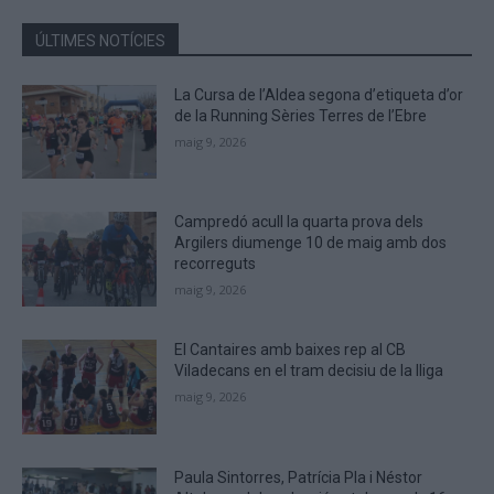
in
the
ÚLTIMES NOTÍCIES
CAPTCHA
to
La Cursa de l’Aldea segona d’etiqueta d’or
verify
de la Running Sèries Terres de l’Ebre
that
maig 9, 2026
you
are
human.
Campredó acull la quarta prova dels
Argilers diumenge 10 de maig amb dos
recorreguts
maig 9, 2026
El Cantaires amb baixes rep al CB
Viladecans en el tram decisiu de la lliga
maig 9, 2026
Paula Sintorres, Patrícia Pla i Néstor