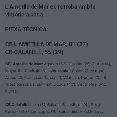
L’Ametlla de Mar e
s retroba amb la
victòria a casa
FITXA TÈCNICA:
CB L’AMETLLA DE MAR, 81 (37)
CB CALAFELL, 55 (29)
CB l’Ametlla de Mar:
Aguado (32), Gavilán (25), Durán (4),
Mayor (9), Subirats (3)
-cinc inicial-
Sales (2), Márquez,
Arbós (2), Francisco Garcia (2), Vilanova, Duque (2). 28
faltes personals, eliminat, Duque (40′). Set triples. 6/12
lliures.
CB Calafell:
Ivorra (3), Balañá, Ballesteros (4), Sergi
Pérez (18), Mateo López (10)
-cinc inicial-
R.J.G, Levy,