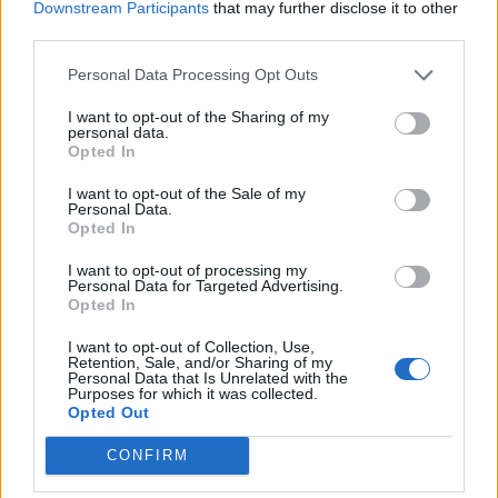
Downstream Participants
that may further disclose it to other
directe i recupera les opcions d’ascens
third parties.
abril 28, 2026
Bàsquet
Personal Data Processing Opt Outs
I want to opt-out of the Sharing of my
El Bàsquet Morell acaba amb la ratxa
personal data.
positiva del Cantaires com a local
Opted In
abril 19, 2026
I want to opt-out of the Sale of my
Bàsquet
Personal Data.
Opted In
I want to opt-out of processing my
Personal Data for Targeted Advertising.
Opted In
DEIXA UNA RESPOSTA
I want to opt-out of Collection, Use,
Retention, Sale, and/or Sharing of my
Personal Data that Is Unrelated with the
Purposes for which it was collected.
Opted Out
CONFIRM