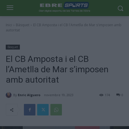
Inici
Bàsquet
El CB Amposta i el CB l'Ametlla de Mar s'imposen amb
autoritat
Bàsquet
El CB Amposta i el CB
l’Ametlla de Mar s’imposen
amb autoritat
By
Enric Alguero
novembre 19, 2023
174
0