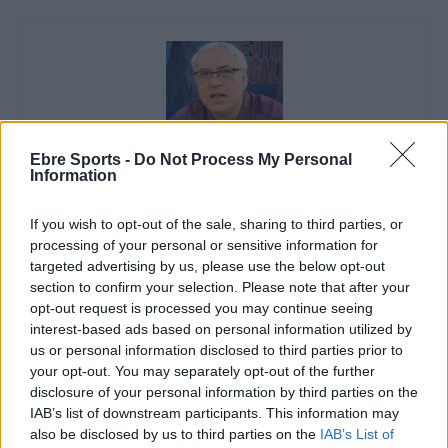
Ebre Sports -
Do Not Process My Personal
Information
Enric Alguero
If you wish to opt-out of the sale, sharing to third parties, or
processing of your personal or sensitive information for
targeted advertising by us, please use the below opt-out
ARTICLES RELACIONATS
section to confirm your selection. Please note that after your
opt-out request is processed you may continue seeing
interest-based ads based on personal information utilized by
El Cantaires amb baixes rep al CB
us or personal information disclosed to third parties prior to
Viladecans en el tram decisiu de la lliga
your opt-out. You may separately opt-out of the further
maig 9, 2026
disclosure of your personal information by third parties on the
Bàsquet
IAB’s list of downstream participants. This information may
also be disclosed by us to third parties on the
IAB’s List of
El Cantaires guanya al Serrallo a un rival