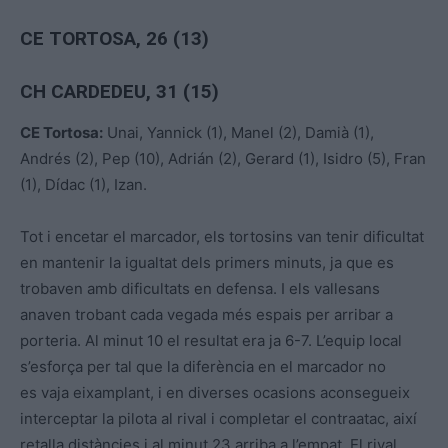
CE TORTOSA, 26 (13)
CH CARDEDEU, 31 (15)
CE Tortosa:
Unai, Yannick (1), Manel (2), Damià (1),
Andrés (2), Pep (10), Adrián (2), Gerard (1), Isidro (5), Fran
(1), Dídac (1), Izan.
Tot i encetar el marcador, els tortosins van tenir dificultat
en mantenir la igualtat dels primers minuts, ja que es
trobaven amb dificultats en defensa. I els vallesans
anaven trobant cada vegada més espais per arribar a
porteria. Al minut 10 el resultat era ja 6-7. L’equip local
s’esforça per tal que la diferència en el marcador no
es vaja eixamplant, i en diverses ocasions aconsegueix
interceptar la pilota al rival i completar el contraatac, així
retalla distàncies i al minut 23 arriba a l’empat. El rival