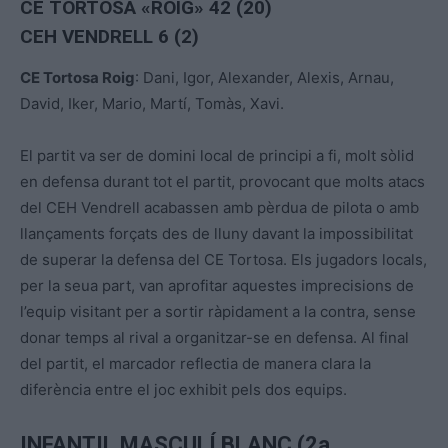
CE TORTOSA «ROIG» 42 (20)
CEH VENDRELL 6 (2)
CE Tortosa Roig
: Dani, Igor, Alexander, Alexis, Arnau,
David, Iker, Mario, Martí, Tomàs, Xavi.
El partit va ser de domini local de principi a fi, molt sòlid
en defensa durant tot el partit, provocant que molts atacs
del CEH Vendrell acabassen amb pèrdua de pilota o amb
llançaments forçats des de lluny davant la impossibilitat
de superar la defensa del CE Tortosa. Els jugadors locals,
per la seua part, van aprofitar aquestes imprecisions de
l’equip visitant per a sortir ràpidament a la contra, sense
donar temps al rival a organitzar-se en defensa. Al final
del partit, el marcador reflectia de manera clara la
diferència entre el joc exhibit pels dos equips.
INFANTIL MASCULÍ BLANC (2a