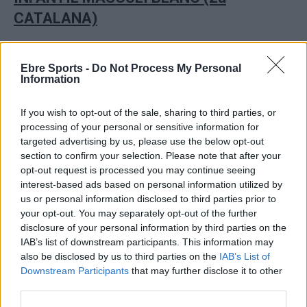
CATALANA)
C.H. VILANOVA I LA GELTRÚ 41 (18)
Ebre Sports -
Do Not Process My Personal
C.E. TORTOSA BLANC 20 (11)
Information
CE Tortosa blanc
: Ferran, José, Edgar, Pau Adai, Fran,
If you wish to opt-out of the sale, sharing to third parties, or
Marc , Alex, Robert, Pau Mateu, Olivier, Biel i Quim.
processing of your personal or sensitive information for
targeted advertising by us, please use the below opt-out
section to confirm your selection. Please note that after your
Primera derrota dels tortosins a domicili amb un
opt-out request is processed you may continue seeing
començament deficient dels tortosins a Vilanova que van
interest-based ads based on personal information utilized by
rectificar per arribar al descans amb un resultat
us or personal information disclosed to third parties prior to
desfavorable de set gols (18-11). Tot i així el poc encert a
your opt-out. You may separately opt-out of the further
la porta contrària i una fluixa defensa van provocar la
disclosure of your personal information by third parties on the
IAB’s list of downstream participants. This information may
derrota final. No van poder neutralitzar una defensa
also be disclosed by us to third parties on the
IAB’s List of
tancada i un atac ràpid que no ha pogut ser frenada amb
Downstream Participants
that may further disclose it to other
una defensa 3-3.
third parties.