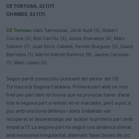
CE TORTOSA, 32 (17)
CH RIBES, 32 (17)
CE Tortosa
:
Uani Tamosinas, Jordi Audi (3), Robert
Ciurana (3), Blai Carrillo (3), Jesús Granados (4), Marc
Salomó (7), Joan Enric Caballé, Fermin Burgues (3), David
Barrobés (1), Martin Katriel Ramírez (8), Jaume Cartoixa
(1), Marc López (2).
Segon partit consecutiu puntuant del sénior del CE
Tortosa a la Segona Catalana. Primera part amb un inici
fred per part dels tortosins que va provocar haver d’anar
tota la segona part a remolc en el marcador, però a poc a
poc amb una bona defensa i atacs treballats van
recuperar el desavantatge per acabar la primera part amb
empat a 17. La segona part ha seguit una dinàmica similar,
amb excessiva irregularitat, alternant fases bones de joc