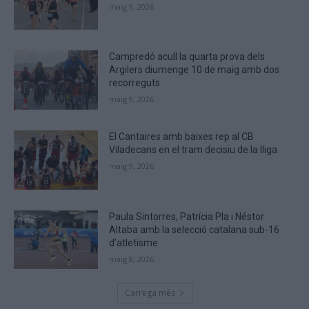
maig 9, 2026
you
are
human.
Campredó acull la quarta prova dels
Argilers diumenge 10 de maig amb dos
recorreguts
maig 9, 2026
El Cantaires amb baixes rep al CB
Viladecans en el tram decisiu de la lliga
maig 9, 2026
Paula Sintorres, Patrícia Pla i Néstor
Altaba amb la selecció catalana sub-16
d’atletisme
maig 8, 2026
Carrega més