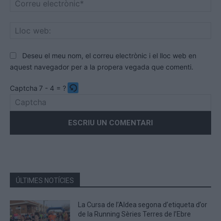
ele
Llo
we
Deseu el meu nom, el correu electrònic i el lloc web en
aquest navegador per a la propera vegada que comenti.
Captcha
7 - 4 = ?
Please
enter
the
characters
shown
in
the
ÚLTIMES NOTÍCIES
CAPTCHA
to
La Cursa de l’Aldea segona d’etiqueta d’or
verify
de la Running Sèries Terres de l’Ebre
that