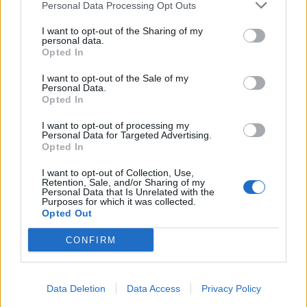
Personal Data Processing Opt Outs
I want to opt-out of the Sharing of my
personal data.
Opted In
I want to opt-out of the Sale of my
Personal Data.
Opted In
I want to opt-out of processing my
Article anterior
Article següent
Personal Data for Targeted Advertising.
Deltebre serà aquest
El Centre de Tecnificació
Opted In
dissabte la capital de la força
Terres de l’Ebre d’Amposta va
amb la segona prova de la
acollir una tirada nacional de
I want to opt-out of Collection, Use,
Retention, Sale, and/or Sharing of my
Lliga Nacional de Força
rànquing d’esgrima en la
Personal Data that Is Unrelated with the
modalitat de floret
Purposes for which it was collected.
Opted Out
CONFIRM
Data Deletion
Data Access
Privacy Policy