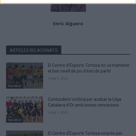
Enric Alguero
ARTICLES RELACIONATS
El Centre d’Esports Tortosa no va mantenir
el bon nivell de joc d’inici de partit
maig 7, 2026
Handbol
Contundent victòria per acabar la Lliga
Catalana d’Or amb bones sensacions
maig 3, 2026
Handbol
El Centre d’Esports Tortosa sorprès per