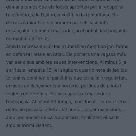
demana temps que els locals aprofiten per a recuperar
l’alé després de l’esforç invertit en la remuntada. Els
darrers 5 minuts de la primera part els visitants
encapçalen de nou el marcador, arribant al descans amb
el resultat de 13-15.
Amb la represa els tortosins mostren molt bon joc, ferms
en defensa i letals en l’atac. Els porters una vegada més
van ser claus amb les seues intervencions. Al minut 5 ja
s’arriba a l’empat a 16 i el següent quart d’hora de joc els
tortosins dominen el partit fins que torna la irregularitat,
errades en llançaments a porteria, pèrdues de pilota i
feblesa en defensa. El rival capgira el marcador i
l’encapçala. Al minut 23 temps, mort local. L’intens treball
defensiu provoca inferioritat numèrica per exclusions, i
amb poc encert de cara a portaria, finalitzant el partit
amb el triomf visitant.