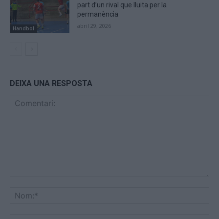
part d’un rival que lluita per la
permanència
abril 29, 2026
Handbol
DEIXA UNA RESPOSTA
Comentari:
No
Co