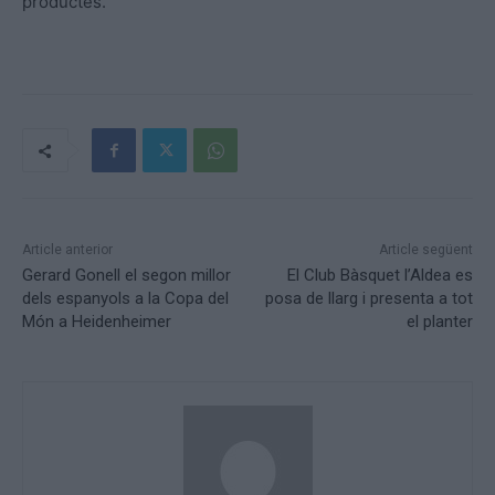
productes.
Article anterior
Article següent
Gerard Gonell el segon millor
El Club Bàsquet l’Aldea es
dels espanyols a la Copa del
posa de llarg i presenta a tot
Món a Heidenheimer
el planter