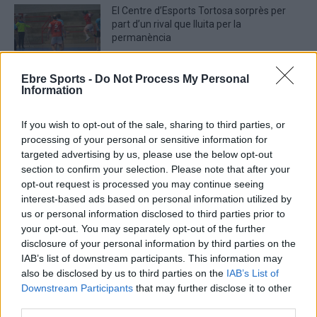
El Centre d’Esports Tortosa sorprès per
part d’un rival que lluita per la
permanència
abril 29, 2026
Handbol
Ebre Sports -
Do Not Process My Personal
Information
If you wish to opt-out of the sale, sharing to third parties, or
DEIXA UNA RESPOSTA
processing of your personal or sensitive information for
targeted advertising by us, please use the below opt-out
section to confirm your selection. Please note that after your
opt-out request is processed you may continue seeing
interest-based ads based on personal information utilized by
us or personal information disclosed to third parties prior to
your opt-out. You may separately opt-out of the further
disclosure of your personal information by third parties on the
IAB’s list of downstream participants. This information may
also be disclosed by us to third parties on the
IAB’s List of
Comentari:
Downstream Participants
that may further disclose it to other
No
third parties.