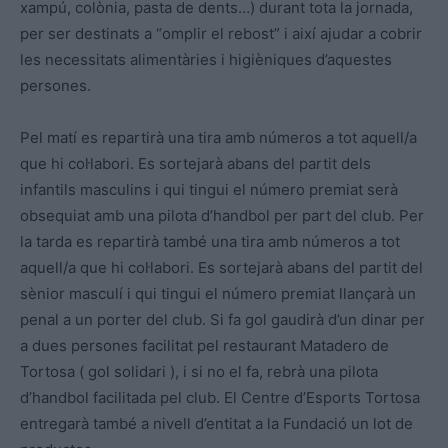
xampú, colònia, pasta de dents…) durant tota la jornada,
per ser destinats a “omplir el rebost” i així ajudar a cobrir
les necessitats alimentàries i higièniques d’aquestes
persones.
Pel matí es repartirà una tira amb números a tot aquell/a
que hi col·labori. Es sortejarà abans del partit dels
infantils masculins i qui tingui el número premiat serà
obsequiat amb una pilota d’handbol per part del club. Per
la tarda es repartirà també una tira amb números a tot
aquell/a que hi col·labori. Es sortejarà abans del partit del
sènior masculí i qui tingui el número premiat llançarà un
penal a un porter del club. Si fa gol gaudirà d’un dinar per
a dues persones facilitat pel restaurant Matadero de
Tortosa ( gol solidari ), i si no el fa, rebrà una pilota
d’handbol facilitada pel club. El Centre d’Esports Tortosa
entregarà també a nivell d’entitat a la Fundació un lot de