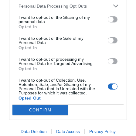
Personal Data Processing Opt Outs
Co
ele
I want to opt-out of the Sharing of my
personal data.
Llo
Opted In
we
I want to opt-out of the Sale of my
Deseu el meu nom, el correu electrònic i el lloc web en
Personal Data.
Opted In
aquest navegador per a la propera vegada que comenti.
I want to opt-out of processing my
Captcha
7 + 2 = ?
Personal Data for Targeted Advertising.
Opted In
Please
I want to opt-out of Collection, Use,
Retention, Sale, and/or Sharing of my
enter
Personal Data that Is Unrelated with the
the
Purposes for which it was collected.
characters
Opted Out
shown
CONFIRM
in
the
ÚLTIMES NOTÍCIES
CAPTCHA
to
Data Deletion
Data Access
Privacy Policy
La Cursa de l’Aldea segona d’etiqueta d’or
verify