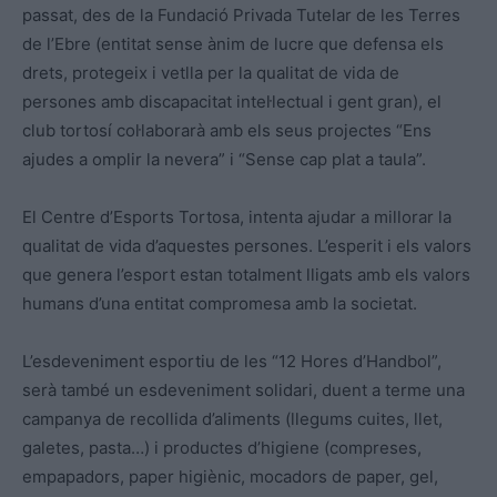
passat, des de la Fundació Privada Tutelar de les Terres
de l’Ebre (entitat sense ànim de lucre que defensa els
drets, protegeix i vetlla per la qualitat de vida de
persones amb discapacitat intel·lectual i gent gran), el
club tortosí col·laborarà amb els seus projectes “Ens
ajudes a omplir la nevera” i “Sense cap plat a taula”.
El Centre d’Esports Tortosa, intenta ajudar a millorar la
qualitat de vida d’aquestes persones. L’esperit i els valors
que genera l’esport estan totalment lligats amb els valors
humans d’una entitat compromesa amb la societat.
L’esdeveniment esportiu de les “12 Hores d’Handbol”,
serà també un esdeveniment solidari, duent a terme una
campanya de recollida d’aliments (llegums cuites, llet,
galetes, pasta…) i productes d’higiene (compreses,
empapadors, paper higiènic, mocadors de paper, gel,